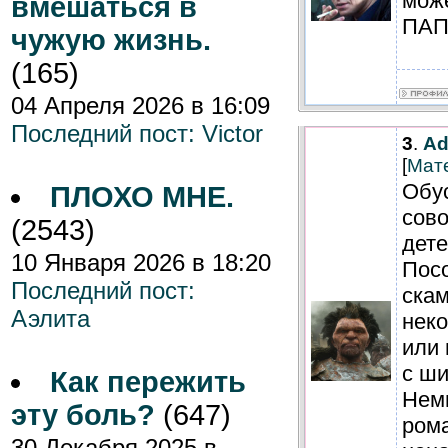
мож
вмешаться в
ПАП
чужую жизнь.
(165)
04 Апреля 2026 в 16:09
Последний пост:
Victor
3
.
Ad
[
Мат
Обу
ПЛОХО МНЕ.
сов
(2543)
дете
10 Января 2026 в 18:20
Пос
Последний пост:
скам
Аэлита
неко
или 
с ши
Как пережить
Нем
эту боль?
(647)
рома
30 Декабря 2025 в