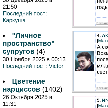
нена
21:50
годы
Последний пост:
Каркуша
"Личное
4
.
Ak
[
Мат
пространство"
А ск
супругов
(4)
Воз
30 Ноября 2025 в 00:13
поя
Последний пост:
Victor
мла
сест
Цветение
нарциссов
(1402)
26 Октября 2025 в
5
.
Иг
11:31
[
Мат