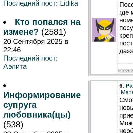
Последний пост:
Lidika
Посо
где 
номе
Кто попался на
посу
измене?
(2581)
креп
20 Сентября 2025 в
пост
22:46
даж
Последний пост:
Аэлита
6
.
Pa
[
Мат
Информирование
Смот
супруга
нов
любовника(цы)
прие
Може
(538)
необ