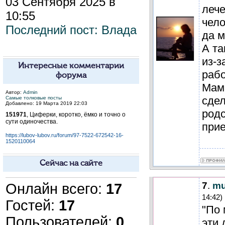
03 Сентября 2025 в
лече
10:55
чело
Последний пост:
Влада
да м
А та
из-з
Интересные комментарии
рабо
форума
Мам
Автор:
Admin
сдел
Самые толковые посты
Добавлено: 19 Марта 2019 22:03
родс
151971
, Циферки, коротко, ёмко и точно о
сути одиночества.
при
https://lubov-lubov.ru/forum/97-7522-672542-16-
1520110064
Сейчас на сайте
7
.
mu
Онлайн всего:
17
14:42)
Гостей:
17
"По 
Пользователей:
0
эти 