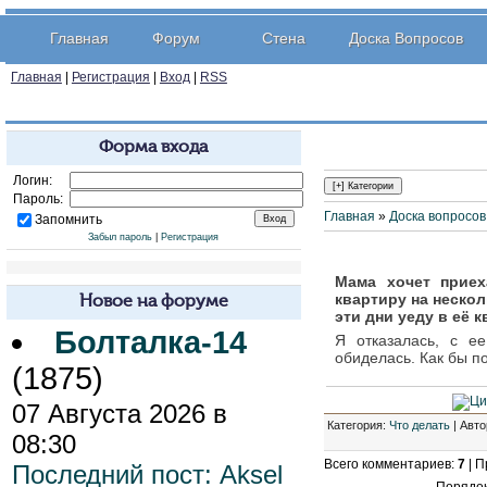
Главная
Форум
Стена
Доска Вопросов
Главная
|
Регистрация
|
Вход
|
RSS
Форма входа
Логин:
Пароль:
Главная
»
Доска вопросов
Запомнить
Забыл пароль
|
Регистрация
Мама хочет прие
квартиру на нескол
Новое на форуме
эти дни уеду в её 
Болталка-14
Я отказалась, с е
обиделась. Как бы п
(1875)
07 Августа 2026 в
Категория
:
Что делать
| Авто
08:30
Всего комментариев
:
7
|
П
Последний пост:
Aksel