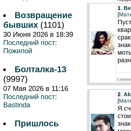
Порядок
1
.
Ве
Возвращение
[
Мат
Пуст
бывших
(1101)
квар
30 Июня 2026 в 18:39
срак
Последний пост:
зна
Пожилой
моты
раз
Болталка-13
(9997)
07 Мая 2026 в 11:16
2
.
Ak
Последний пост:
[
Мат
Bastinda
Я сч
стои
Пришлось
зна