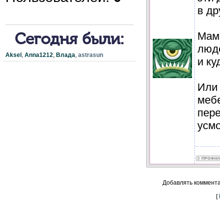
в др
Мама
Сегодня были:
люде
Aksel
,
Anna1212
,
Влада
,
astrasun
и ку
Или 
меб
пер
усм
Добавлять коммента
[