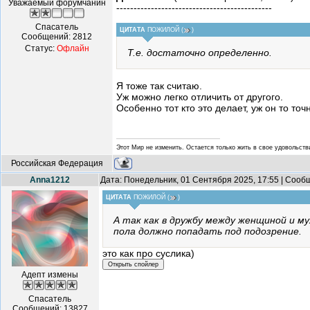
Уважаемый форумчанин
---------------------------------------------
Спасатель
ЦИТАТА
ПОЖИЛОЙ
(
)
Сообщений:
2812
Статус:
Офлайн
Т.е. достаточно определенно.
Я тоже так считаю.
Уж можно легко отличить от другого.
Особенно тот кто это делает, уж он то то
Этот Мир не изменить. Остается только жить в свое удовольстви
Российская Федерация
Anna1212
Дата: Понедельник, 01 Сентября 2025, 17:55 | Соо
ЦИТАТА
ПОЖИЛОЙ
(
)
А так как в дружбу между женщиной и му
пола должно попадать под подозрение.
это как про суслика)
Адепт измены
Спасатель
Сообщений:
13827