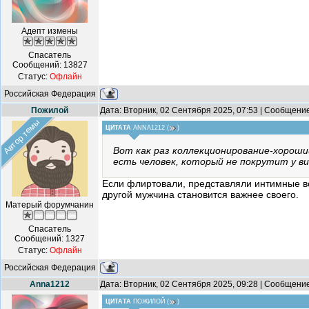
Адепт измены
Спасатель
Сообщений:
13827
Статус:
Офлайн
Российская Федерация
Пожилой
Дата: Вторник, 02 Сентября 2025, 07:53 | Сообщени
Автор темы
ЦИТАТА
ANNA1212
(
)
Вот как раз коллекционирование-хороший
есть человек, который не покрутит у в
Если флиртовали, представляли интимные вст
другой мужчина становится важнее своего.
Матерый форумчанин
Спасатель
Сообщений:
1327
Статус:
Офлайн
Российская Федерация
Anna1212
Дата: Вторник, 02 Сентября 2025, 09:28 | Сообщени
ЦИТАТА
ПОЖИЛОЙ
(
)