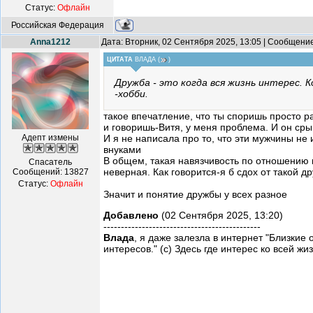
Статус:
Офлайн
Российская Федерация
Anna1212
Дата: Вторник, 02 Сентября 2025, 13:05 | Сообщени
ЦИТАТА
ВЛАДА
(
)
Дружба - это когда вся жизнь интерес. 
-хобби.
такое впечатление, что ты споришь просто ра
и говоришь-Витя, у меня проблема. И он срыв
Адепт измены
И я не написала про то, что эти мужчины не
внуками
В общем, такая навязчивость по отношению к
Спасатель
неверная. Как говорится-я б сдох от такой 
Сообщений:
13827
Статус:
Офлайн
Значит и понятие дружбы у всех разное
Добавлено
(02 Сентября 2025, 13:20)
---------------------------------------------
Влада
, я даже залезла в интернет "Близки
интересов." (с) Здесь где интерес ко всей жи