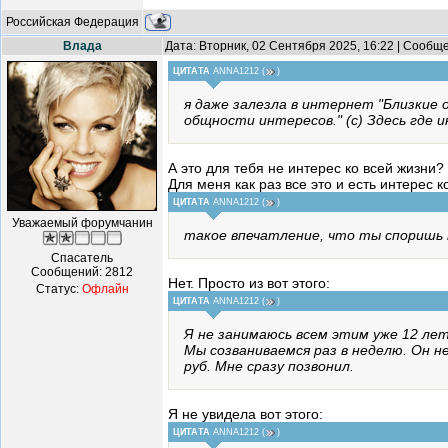
Российская Федерация
Влада
Дата: Вторник, 02 Сентября 2025, 16:22 | Сообщ
ЦИТАТА
ANNA1212
(
)
я даже залезла в интернет "Близкие 
общности интересов." (с) Здесь где 
А это для тебя не интерес ко всей жизни?
Для меня как раз все это и есть интерес к
ЦИТАТА
ANNA1212
(
)
Уважаемый форумчанин
такое впечатление, что ты споришь 
Спасатель
Сообщений:
2812
Нет. Просто из вот этого:
Статус:
Офлайн
ЦИТАТА
ANNA1212
(
)
Я не занимаюсь всем этим уже 12 ле
Мы созваниваемся раз в неделю. Он н
руб. Мне сразу позвонил.
Я не увидела вот этого:
ЦИТАТА
ANNA1212
(
)