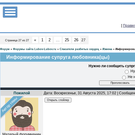
[
Правил
«
1
2
…
25
26
27
Страница
27
из
27
Форум
»
Форумы сайта Lubov-Lubov.ru
»
Спасатели разбитых сердец
»
Измена
»
Информирова
Информирование супруга любовника(цы)
Нужно ли сообщить супрг
Ну
Не 
Пожилой
Дата: Воскресенье, 31 Августа 2025, 17:02 | Сообще
Автор темы
Матерый форумчанин