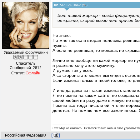
ЦИТАТА
BASTINDA
(
)
Вот такой маркер - когда флиртуют,
открыто, скорей всего нет причин бе
Не знаю.
По мне так если вторая половика ревнива
нужны.
А если не ревнивая, то можешь не скрыва
Уважаемый форумчанин
Лично мне вообще ни какой маркер не нуже
Спасатель
я реально хочу этого мужчину.
Сообщений:
2812
И думаю так у всех.
Статус:
Офлайн
А со стороны это может выглядеть естест
Если измена только в твоей голове, то дл
И иногда даже вот такая измена становитс
Я не помню на каком сайте, но создавала
своей любви ни разу даже в живую не виде
Помню все тогда писали ей, что не пережив
денется. Не помню чем все закончилось. 
Этот Мир не изменить. Остается только жить в свое удовольстви
Российская Федерация