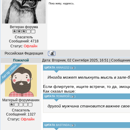
Пока живу, надеюсь.
Ветеран форума
Спасатель
Сообщений:
4718
Статус:
Офлайн
Российская Федерация
Пожилой
Дата: Вторник, 02 Сентября 2025, 16:51 | Сообщени
Автор темы
ЦИТАТА
ANNA1212
(
)
Иногда может мелькнуть мысль в зале-б
Если флиртуете, ищите встречи, то да, эмо
Как сказал выше:
ЦИТАТА
ПОЖИЛОЙ
(
)
Матерый форумчанин
другой мужчина становится важнее свое
Спасатель
Сообщений:
1327
Статус:
Офлайн
ЦИТАТА
BASTINDA
(
)