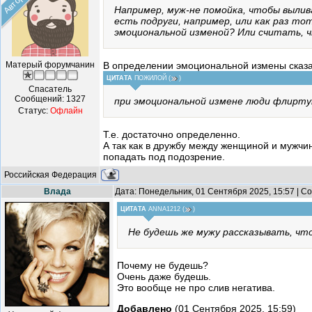
Например, муж-не помойка, чтобы вылива
есть подруги, например, или как раз т
эмоциональной изменой? Или считать, 
Матерый форумчанин
В определении эмоциональной измены сказа
ЦИТАТА
ПОЖИЛОЙ
(
)
Спасатель
Сообщений:
1327
при эмоциональной измене люди флирту
Статус:
Офлайн
Т.е. достаточно определенно.
А так как в дружбу между женщиной и мужчин
попадать под подозрение.
Российская Федерация
Влада
Дата: Понедельник, 01 Сентября 2025, 15:57 | 
ЦИТАТА
ANNA1212
(
)
Не будешь же мужу рассказывать, чт
Почему не будешь?
Очень даже будешь.
Это вообще не про слив негатива.
Добавлено
(01 Сентября 2025, 15:59)