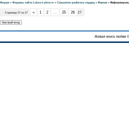
Форум
»
Форумы сайта Lubov-Lubov.ru
»
Спасатели разбитых сердец
»
Измена
»
Информирова
«
1
2
…
25
26
27
Страница
27
из
27
Живая книга любви 