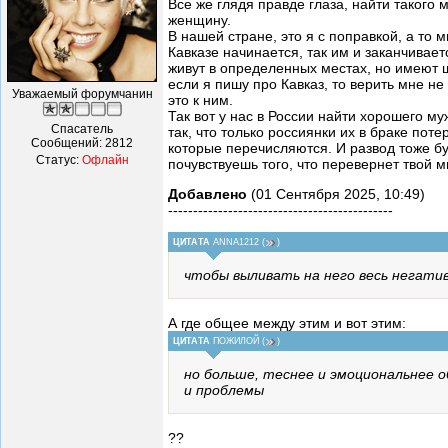
Все же глядя правде глаза, найти такого 
женщину.
В нашей стране, это я с поправкой, а то 
Кавказе начинается, так им и заканчивает
живут в определенных местах, но имеют ш
если я пишу про Кавказ, то верить мне не
Уважаемый форумчанин
это к ним.
Так вот у нас в России найти хорошего му
Спасатель
так, что только россиянки их в браке пот
Сообщений:
2812
которые перечисляются. И развод тоже буд
Статус:
Офлайн
почувствуешь того, что перевернет твой 
Добавлено
(01 Сентября 2025, 10:49)
---------------------------------------------
ЦИТАТА
ANNA1212
(
)
чтобы выливать на него весь негати
А где общее между этим и вот этим:
ЦИТАТА
ПОЖИЛОЙ
(
)
но больше, теснее и эмоциональнее о
и проблемы
??