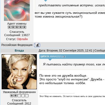
представляли интимные встречи. искали
вот вы уже сужаете суть эмоциональной изме
тоже измена эмоциональная?)
Адепт измены
Спасатель
Сообщений:
13827
Статус:
Офлайн
Российская Федерация
Влада
Дата: Вторник, 02 Сентября 2025, 12:41 | Сообщ
ЦИТАТА
ANNA1212
(
)
Я пытаюсь найти пример того, как лю
По мне это не дружба вообще.
Это просто "клуб по интересам". Дружба - 
его небольшая толика -хобби.
Уважаемый форумчанин
Этот Мир не изменить. Остается только жить в свое удовольстви
Спасатель
Сообщений:
2812