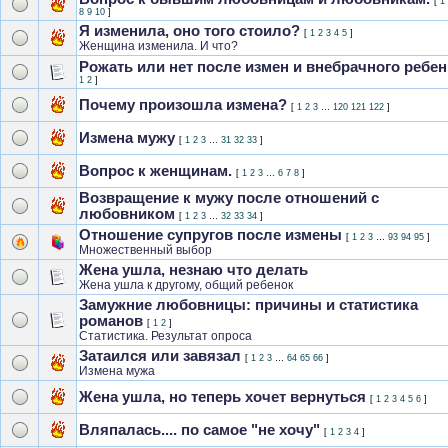
[
1
8
9
10
]
Я изменила, оно того стоило?
[
1
2
3
4
5
]
Женщина изменила. И что?
Рожать или нет после измен и внебрачного ребен
1
2
]
Почему произошла измена?
[
1
2
3
…
120
121
122
]
Измена мужу
[
1
2
3
…
31
32
33
]
Вопрос к женщинам.
[
1
2
3
…
6
7
8
]
Возвращение к мужу после отношений с
любовником
[
1
2
3
…
32
33
34
]
Отношение супругов после измены
[
1
2
3
…
93
94
95
]
Множественный выбор
Жена ушла, незнаю что делать
Жена ушла к другому, общий ребенок
Замужние любовницы: причины и статистика
романов
[
1
2
]
Статистика. Результат опроса
Затаился или завязал
[
1
2
3
…
64
65
66
]
Измена мужа
Жена ушла, но теперь хочет вернуться
[
1
2
3
4
5
6
]
Вляпалась.... по самое "не хочу"
[
1
2
3
4
]