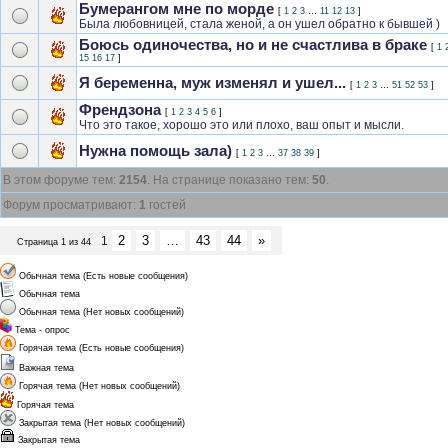
Бумерангом мне по морде
[
1
2
3
…
11
12
13
]
Была любовницей, стала женой, а он ушел обратно к бывшей )
Боюсь одиночества, но и не счастлива в браке
[
1
15
16
17
]
Я беременна, муж изменял и ушел...
[
1
2
3
…
51
52
53
]
Френдзона
[
1
2
3
4
5
6
]
Что это такое, хорошо это или плохо, ваш опыт и мысли.
Нужна помощь зала)
[
1
2
3
…
37
38
39
]
В этом форуме тем:
2154
. На странице показано тем:
50
.
Форум просматривают:
1
гостей
2
3
…
43
44
»
1
Страница
1
из
44
Обычная тема (Есть новые сообщения)
Обычная тема
Обычная тема (Нет новых сообщений)
Тема - опрос
Горячая тема (Есть новые сообщения)
Важная тема
Горячая тема (Нет новых сообщений)
Горячая тема
Закрытая тема (Нет новых сообщений)
Закрытая тема