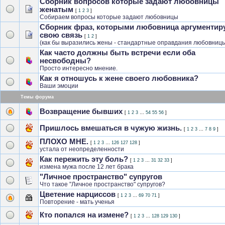
Сборник вопросов которые задают любовницы
женатым
[
1
2
3
]
Собираем вопросы которые задают любовницы
Сборник фраз, которыми любовница аргументир
свою связь
[
1
2
]
(как бы выразились жены - стандартные оправдания любовниц
Как часто должны быть встречи если оба
несвободны?
Просто интересно мнение.
Как я отношусь к жене своего любовника?
Ваши эмоции
Темы форума
Возвращение бывших
[
1
2
3
…
54
55
56
]
Пришлось вмешаться в чужую жизнь.
[
1
2
3
…
7
8
9
]
ПЛОХО МНЕ.
[
1
2
3
…
126
127
128
]
устала от неопределенности
Как пережить эту боль?
[
1
2
3
…
31
32
33
]
измена мужа после 12 лет брака
"Личное пространство" супругов
Что такое "Личное пространство" супругов?
Цветение нарциссов
[
1
2
3
…
69
70
71
]
Повторение - мать ученья
Кто попался на измене?
[
1
2
3
…
128
129
130
]