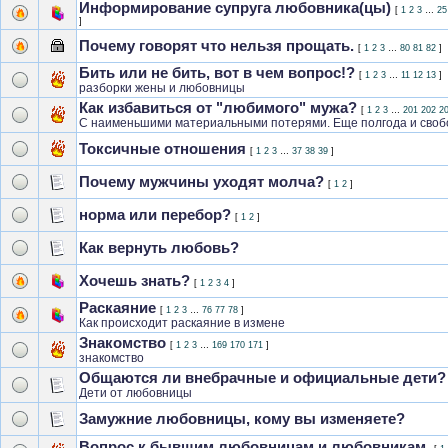
Информирование супруга любовника(цы)
[
1
2
3
…
25
]
Почему говорят что нельзя прощать.
[
1
2
3
…
80
81
82
]
Бить или не бить, вот в чем вопрос!?
[
1
2
3
…
11
12
13
]
разборки жены и любовницы
Как избавиться от "любимого" мужа?
[
1
2
3
…
201
202
2
С наименьшими материальными потерями. Еще полгода и своб
Токсичные отношения
[
1
2
3
…
37
38
39
]
Почему мужчины уходят молча?
[
1
2
]
норма или перебор?
[
1
2
]
Как вернуть любовь?
Хочешь знать?
[
1
2
3
4
]
Раскаяние
[
1
2
3
…
76
77
78
]
Как происходит раскаяние в измене
Знакомство
[
1
2
3
…
169
170
171
]
знакомство
Общаются ли внебрачные и официальные дети?
Дети от любовницы
Замужние любовницы, кому вы изменяете?
Вопрос к бывшим любовницам и любовникам.