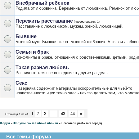
Внебрачный ребенок
Родила от любовника. Беременна от любовника. Ребенок от люб
Пережить расставание
(просматривают: 1)
Расставание с любовником, мужем, женой, любовницей.
Бывшие
Бывший муж. Бывшая жена. Бывший любовник. Бывшая любовн
Семья и брак
Конфликты в браке, отношения с родственниками, детьми, роди
Такая разная любовь
Различные темы не вошедшие в другие разделы.
Секс
Наверняка содержит материалы оскорбительные для чьей-то
нравственности и уж точно здесь нечего делать тем, кто моложе
2
3
…
43
44
»
1
Страница
1
из
44
Форум
»
Форумы сайта Lubov-Lubov.ru
»
Спасатели разбитых сердец