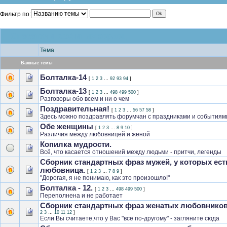
Фильтр по:
Спасатели разбитых сердец
Тема
Важные темы
Болталка-14
[
1
2
3
…
92
93
94
]
Болталка-13
[
1
2
3
…
498
499
500
]
Разговоры обо всем и ни о чем
Поздравительная!
[
1
2
3
…
56
57
58
]
Здесь можно поздравлять форумчан с праздниками и событиям
Обе женщины
[
1
2
3
…
8
9
10
]
Различия между любовницей и женой
Копилка мудрости.
Всё, что касается отношений между людьми - притчи, легенды
Сборник стандартных фраз мужей, у которых ест
любовница.
[
1
2
3
…
7
8
9
]
"Дорогая, я не понимаю, как это произошло!"
Болталка - 12.
[
1
2
3
…
498
499
500
]
Переполнена и не работает
Сборник стандартных фраз женатых любовников
2
3
…
10
11
12
]
Если Вы считаете,что у Вас "все по-другому" - загляните сюда