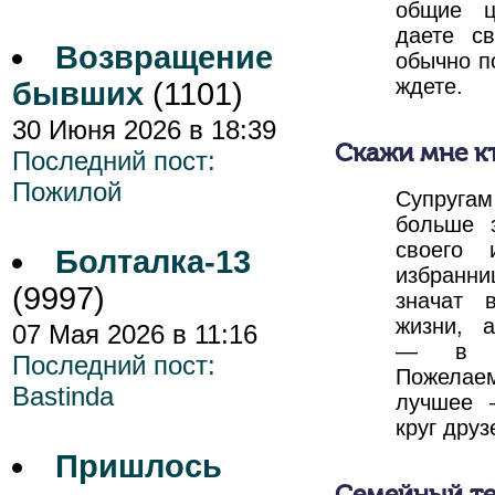
общие ц
даете с
Возвращение
обычно по
ждете.
бывших
(1101)
30 Июня 2026 в 18:39
Скажи мне кт
Последний пост:
Пожилой
Супругам
больше 
своего 
Болталка-13
избранн
(9997)
значат 
жизни, 
07 Мая 2026 в 11:16
— в ж
Последний пост:
Пожелаем
Bastinda
лучшее 
круг друз
Пришлось