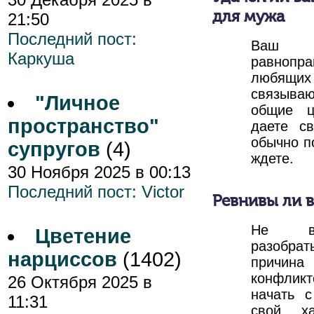
для мужа
21:50
Последний пост:
Ваш
Каркуша
равнопр
любящи
связыва
"Личное
общие ц
пространство"
даете с
обычно по
супругов
(4)
ждете.
30 Ноября 2025 в 00:13
Последний пост:
Victor
Ревнивы ли 
Не вс
Цветение
разобр
нарциссов
(1402)
причи
конфлик
26 Октября 2025 в
начать 
11:31
свой ха