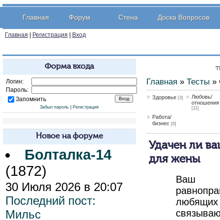
Главная
Форум
Стена
Доска Вопросов
Главная
|
Регистрация
|
Вход
Форма входа
Т
Главная
»
Тесты
» 
Логин:
Пароль:
Любовь/
Здоровье
[3]
Запомнить
отношения
Забыл пароль
|
Регистрация
[11]
Работа/
бизнес
[6]
Новое на форуме
Удачен ли ва
Болталка-14
для жены
(1872)
Ваш
30 Июля 2026 в 20:07
равнопр
Последний пост:
любящи
Мильс
связыва