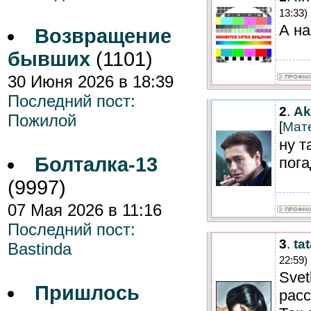
13:33)
А на
Возвращение
бывших
(1101)
30 Июня 2026 в 18:39
Последний пост:
2
.
Ak
Пожилой
[
Мат
ну т
Болталка-13
пога
(9997)
07 Мая 2026 в 11:16
Последний пост:
3
.
ta
Bastinda
22:59)
Svet
Пришлось
расс