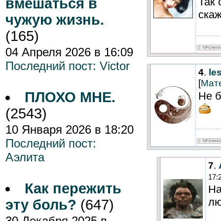
вмешаться в
Так 
ска
чужую жизнь.
(165)
04 Апреля 2026 в 16:09
Последний пост:
Victor
4
.
le
[
Мат
ПЛОХО МНЕ.
Не б
(2543)
10 Января 2026 в 18:20
Последний пост:
Аэлита
7
.
17:
Как пережить
На
лю
эту боль?
(647)
30 Декабря 2025 в