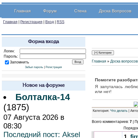
Главная
Форум
Стена
Доска Вопросов
Главная
|
Регистрация
|
Вход
|
RSS
Форма входа
Логин:
Пароль:
Главная
»
Доска вопросов
Запомнить
Забыл пароль
|
Регистрация
Помогите разобрат
Новое на форуме
Я запуталась любл
или нет!
Болталка-14
(1875)
Категория
:
Что делать
| Авто
07 Августа 2026 в
Всего комментариев
:
7
|
П
08:30
Порядок
Последний пост:
Aksel
1
.
fi