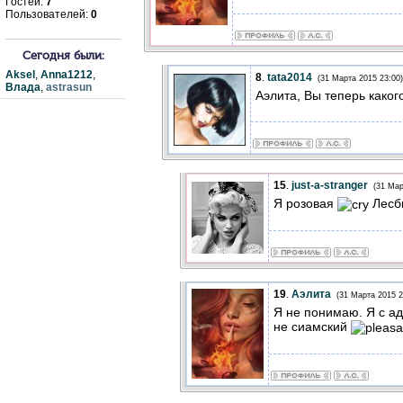
Гостей:
7
Пользователей:
0
Сегодня были:
Aksel
,
Anna1212
,
8
.
tata2014
(31 Марта 2015 23:00)
Влада
,
astrasun
Аэлита, Вы теперь каког
15
.
just-a-stranger
(31 Мар
Я розовая
Лесб
19
.
Аэлита
(31 Марта 2015 2
Я не понимаю. Я с а
не сиамский