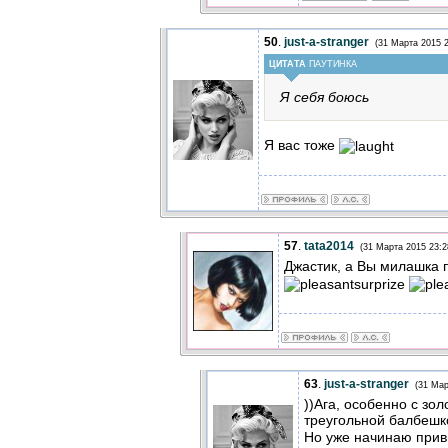
50
.
just-a-stranger
(31 Марта 2015 2
ЦИТАТА
ПАУТИНКА
Я себя боюсь
Я вас тоже
57
.
tata2014
(31 Марта 2015 23:2
Джастик, а Вы милашка 
63
.
just-a-stranger
(31 Мар
))Ага, особенно с зо
треугольной балбеш
Но уже начинаю прив