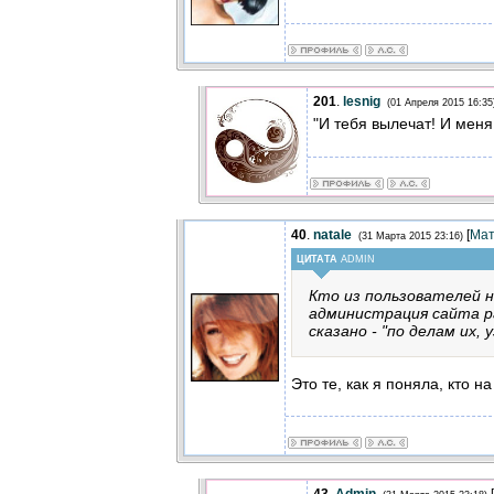
201
.
lesnig
(01 Апреля 2015 16:35
"И тебя вылечат! И меня..
40
.
natale
[
Мат
(31 Марта 2015 23:16)
ЦИТАТА
ADMIN
Кто из пользователей 
администрация сайта р
сказано - "по делам их, 
Это те, как я поняла, кто н