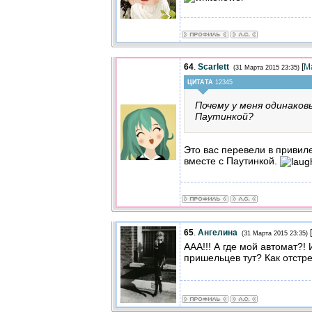
64
.
Scarlett
[
М
(31 Марта 2015 23:35)
ЦИТАТА
12345
Почему у меня одинаков
Паутинкой?
Это вас перевели в привил
вместе с Паутинкой.
65
.
Ангелина
[
(31 Марта 2015 23:35)
ААА!!! А где мой автомат?! 
пришельцев тут? Как отстр