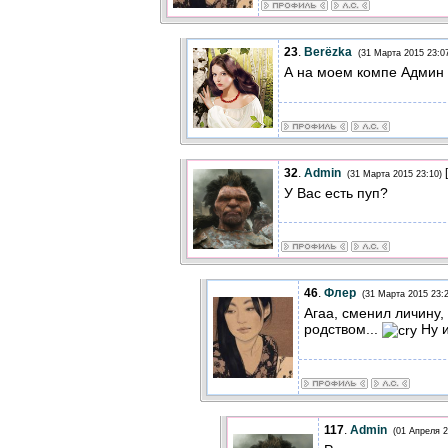
23
.
Berёzka
(31 Марта 2015 23:0
А на моем компе Админ 
32
.
Admin
[
(31 Марта 2015 23:10)
У Вас есть пуп?
46
.
Флер
(31 Марта 2015 23:2
Агаа, сменил личину,
родством...
Ну и
117
.
Admin
(01 Апреля 2