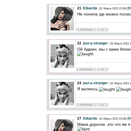
21
.
Eduarda
[
М
(31 Марта 2015 23:06)
Не поняла где можно посм
22
.
just-a-stranger
(31 Марта 2015 2
Ой Админ, мы с вами близн
24
.
just-a-stranger
(31 Марта 2015 2
Я валяюсь
27
.
Eduarda
[
М
(31 Марта 2015 23:08)
Мама дорогая..это что же 