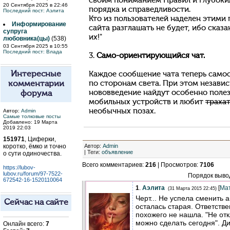
своим пониманием Правил и глубоки
20 Сентября 2025 в 22:46
порядка и справедливости.
Последний пост:
Аэлита
Кто из пользователей наделен этими
Информирование
сайта разглашать не будет, ибо сказан
супруга
их!"
любовника(цы)
(538)
03 Сентября 2025 в 10:55
Последний пост:
Влада
3.
Само-ориентирующийся чат.
Интересные
Каждое сообщение чата теперь само
по сторонам света. При этом независ
комментарии
нововведение найдут особенно полезн
форума
мобильных устройств и любит
трахат
необычных позах.
Автор:
Admin
Самые толковые посты
Добавлено: 19 Марта
2019 22:03
151971
, Циферки,
коротко, ёмко и точно
Автор
:
Admin
|
Теги
:
объявление
о сути одиночества.
Всего комментариев
:
216
|
Просмотров
:
7106
https://lubov-
lubov.ru/forum/97-7522-
Порядок выво
672542-16-1520110064
1
.
Аэлита
[
Ма
(31 Марта 2015 22:45)
Черт... Не успела сменить 
Сейчас на сайте
осталась старая. Ответстве
похожего не нашла. "Не отк
можно сделать сегодня". Ди
Онлайн всего:
7