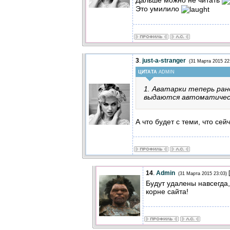
Это умилило
3
.
just-a-stranger
(31 Марта 2015 22
ЦИТАТА
ADMIN
1. Аватарки теперь ран
выдаются автоматичес
А что будет с теми, что сейч
14
.
Admin
[
(31 Марта 2015 23:03)
Будут удалены навсегда,
корне сайта!