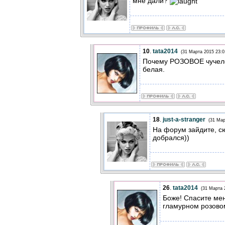
мне дали?
10
.
tata2014
(31 Марта 2015 23:0
Почему РОЗОВОЕ чучело
белая.
18
.
just-a-stranger
(31 Мар
На форум зайдите, с
добрался))
26
.
tata2014
(31 Марта 
Боже! Спасите мен
гламурном розово