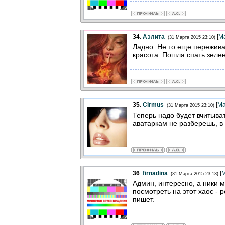
34
.
Аэлита
[
М
(31 Марта 2015 23:10)
Ладно. Не то еще пережива
красота. Пошла спать зеле
35
.
Cirmus
[
Ма
(31 Марта 2015 23:10)
Теперь надо будет вчитывать
аватаркам не разберешь, в 
36
.
firnadina
[
(31 Марта 2015 23:13)
Админ, интересно, а ники 
посмотреть на этот хаос - р
пишет.