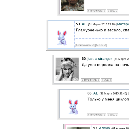
53
.
AL
[
Матер
(31 Марта 2015 23:26)
Гламурненько и весело, сп
60
.
just-a-stranger
(31 Марта 2
Да уж,я поржала на ночь
66
.
AL
[
(31 Марта 2015 23:40)
Только у меня циклоп
93
.
Admin
(01 Апреля 20