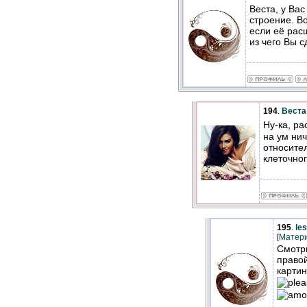
Веста, у Ва
строение. В
если её рас
из чего Вы 
194
.
Веста
Ну-ка, р
на ум нич
относите
клеточно
195
.
les
[
Матер
Смотр
право
картин