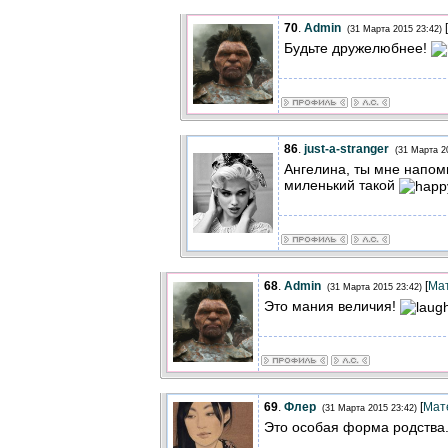
70
.
Admin
[
(31 Марта 2015 23:42)
Будьте дружелюбнее!
86
.
just-a-stranger
(31 Марта 2
Ангелина, ты мне напом
миленький такой
68
.
Admin
[
Ма
(31 Марта 2015 23:42)
Это мания величия!
69
.
Флер
[
Мат
(31 Марта 2015 23:42)
Это особая форма родства.