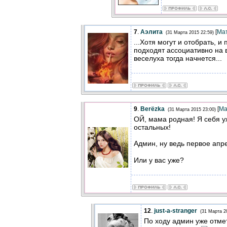
7
.
Аэлита
[
Ма
(31 Марта 2015 22:59)
...Хотя могут и отобрать, и
подходят ассоциативно на 
веселуха тогда начнется...
9
.
Berёzka
[
Ма
(31 Марта 2015 23:00)
ОЙ, мама родная! Я себя уж
остальных!
Админ, ну ведь первое апр
Или у вас уже?
12
.
just-a-stranger
(31 Марта 2
По ходу админ уже отм