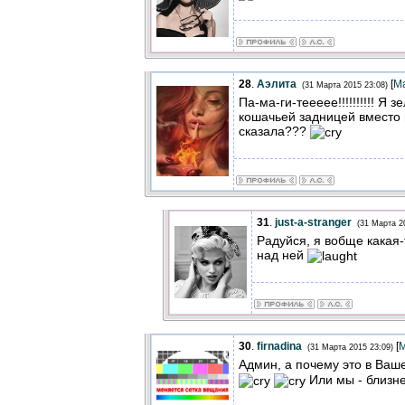
28
.
Аэлита
[
М
(31 Марта 2015 23:08)
Па-ма-ги-теееее!!!!!!!!!! Я 
кошачьей задницей вместо 
сказала???
31
.
just-a-stranger
(31 Марта 2
Радуйся, я вобще какая-
над ней
30
.
firnadina
[
(31 Марта 2015 23:09)
Админ, а почему это в Ва
Или мы - близн