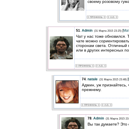
своему розовому гу
51
.
Admin
[
Ма
(31 Марта 2015 23:25)
Чат у нас тоже обновился.
чате можно сориентировать
сторонам света. Отличный п
или в других интересных п
74
.
natale
[
(31 Марта 2015 23:48)
Админ, уж признайтесь, 
прежнему.
78
.
Admin
(31 Марта 2015 23
Вы так думаете? Это