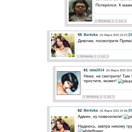
Потерялся. К маме
55
.
Berёzka
[
М
(31 Марта 2015 23:27)
Девочки, посмотрите Прямо
61
.
tata2014
(31 Марта 2015 23:3
Неее, не смотрите! Там 
простите, может!
62
.
Berёzka
[
М
(31 Марта 2015 23:34)
Админ, ну повеселили!
Надеюсь, завтра никому гру