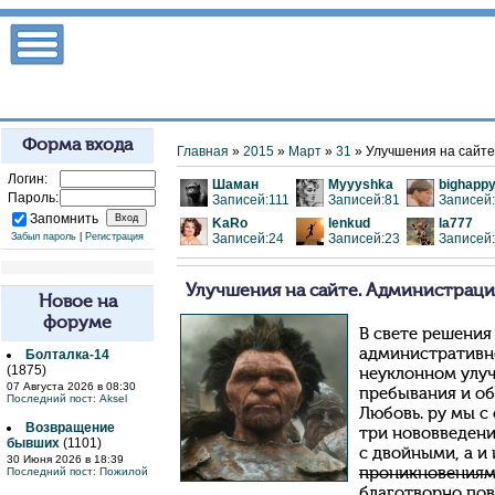
Форма входа
Главная
»
2015
»
Март
»
31
» Улучшения на сайте
Логин:
Шаман
Myyyshka
bighapp
Пароль:
Записей:111
Записей:81
Записей
Запомнить
KaRo
lenkud
la777
Забыл пароль
|
Регистрация
Записей:24
Записей:23
Записей
Улучшения на сайте. Администрация
Новое на
форуме
В свете решения
административно
Болталка-14
(1875)
неуклонном улу
07 Августа 2026 в 08:30
пребывания и об
Последний пост:
Aksel
Любовь. ру мы с
Возвращение
три нововведени
бывших
(1101)
с двойными, а и
30 Июня 2026 в 18:39
Последний пост:
Пожилой
проникновения
благотворно пов