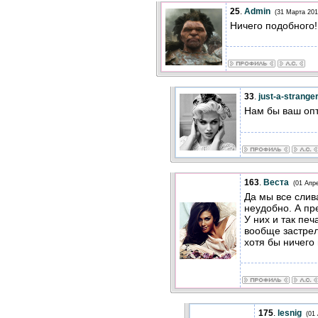
25
.
Admin
(31 Марта 201
Ничего подобного!
33
.
just-a-strange
Нам бы ваш оп
163
.
Веста
(01 Апр
Да мы все слив
неудобно. А пр
У них и так печ
вообще застрел
хотя бы ничего
175
.
lesnig
(01