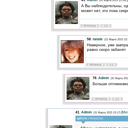
43
.
Admin
[
(31 Марта 2015 23:18)
А Вы наблюдательны, о
может нет, это пока секре
58
.
natale
(31 Марта 2015 23:
Наверное, уже завтра
равно скоро забанят.
76
.
Admin
(31 Марта 201
Больше оптимизма
41
.
Admin
[
Ма
(31 Марта 2015 23:17)
ЦИТАТА
FIRNADINA
Админ, интересно, а ни