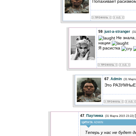
Попахивает расизмом
59
.
just-a-stranger
(3
Не знала,
нации
Я расистка
67
.
Admin
(31 Марта
Это РАЗУМНыЕ
47
.
Паутинка
[
(31 Марта 2015 23:22)
ЦИТАТА
ADMIN
Теперь у нас не будет д