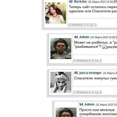
42
.
Berёzka
[
М
(31 Марта 2015 23:18)
Теперь сайт осталось пере
одиссею или Спасатели ра
44
.
Admin
[
(31 Марта 2015 23:20)
Может не разбитых, а "
"разбившихся"?
45
.
just-a-stranger
(31 Марта 2
Спасатели чокнутых гу
54
.
Admin
(31 Марта 2015 23
Просто они веселые.
оскорбления иноплан