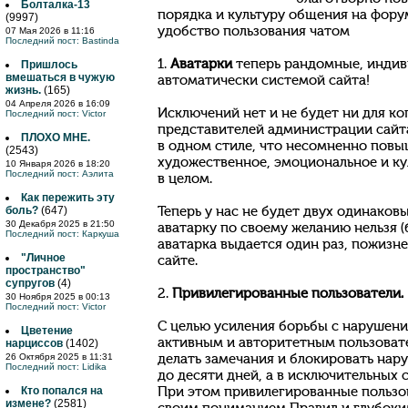
Болталка-13
порядка и культуру общения на фору
(9997)
удобство пользования чатом
07 Мая 2026 в 11:16
Последний пост:
Bastinda
1.
Аватарки
теперь рандомные, индив
Пришлось
вмешаться в чужую
автоматически системой сайта!
жизнь.
(165)
04 Апреля 2026 в 16:09
Исключений нет и не будет ни для ко
Последний пост:
Victor
представителей администрации сайт
ПЛОХО МНЕ.
в одном стиле, что несомненно повы
(2543)
художественное, эмоциональное и ку
10 Января 2026 в 18:20
Последний пост:
Аэлита
в целом.
Как пережить эту
боль?
(647)
Теперь у нас не будет двух одинаков
30 Декабря 2025 в 21:50
аватарку по своему желанию нельзя (
Последний пост:
Каркуша
аватарка выдается один раз, пожизне
"Личное
сайте.
пространство"
супругов
(4)
2.
Привилегированные пользователи.
30 Ноября 2025 в 00:13
Последний пост:
Victor
С целью усиления борьбы с нарушен
Цветение
активным и авторитетным пользоват
нарциссов
(1402)
26 Октября 2025 в 11:31
делать замечания и блокировать нар
Последний пост:
Lidika
до десяти дней, а в исключительных с
Кто попался на
При этом привилегированные пользо
измене?
(2581)