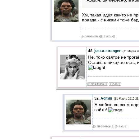
Хм, такая идея как-то не пр
правда - с никами тоже бард
48
.
just-a-stranger
(31 Марта 2
Не, токо святое не трога
Оставьте ники,что есть,
52
.
Admin
(31 Марта 2015 23
Я люблю во всем поря
сайте!