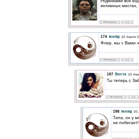
Родинками все ещ
интимных местах,
174
.
lesnig
(01 Апреля 2
Флер, мы с Вами ч
197
.
Веста
(01 Апр
Ты теперь с За
198
.
lesnig
(01
Типа, он у м
не побегает