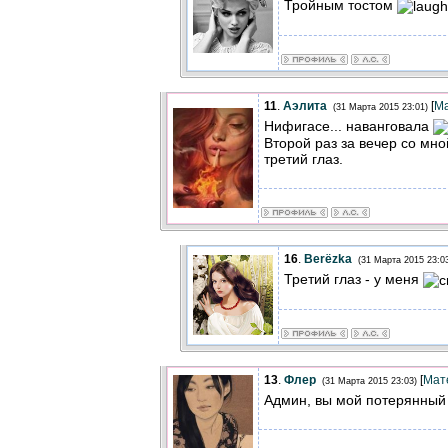
Тройным тостом
11
.
Аэлита
[
М
(31 Марта 2015 23:01)
Нифигасе... наванговала
Второй раз за вечер со мно
третий глаз.
16
.
Berёzka
(31 Марта 2015 23:0
Третий глаз - у меня
13
.
Флер
[
Мат
(31 Марта 2015 23:03)
Админ, вы мой потерянный 