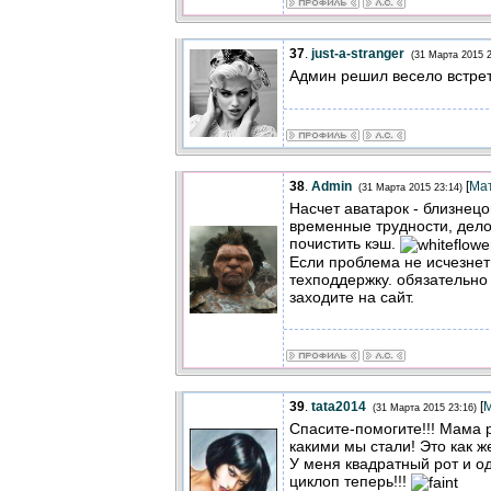
37
.
just-a-stranger
(31 Марта 2015 2
Админ решил весело встре
38
.
Admin
[
Ма
(31 Марта 2015 23:14)
Насчет аватарок - близнецо
временные трудности, дело
почистить кэш.
Если проблема не исчезнет 
техподдержку. обязательно 
заходите на сайт.
39
.
tata2014
[
(31 Марта 2015 23:16)
Спасите-помогите!!! Мама 
какими мы стали! Это как ж
У меня квадратный рот и од
циклоп теперь!!!