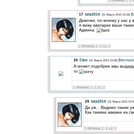
17
.
tata2014
[
(31 Марта 2015 23:04)
Девочки, по-моему у нас у 
я вижу аватарки ваши такие 
Админа.
20
.
Cleo
[
Матери
(31 Марта 2015 23:06)
А может подобрее авы выдаду
то
29
.
tata2014
(31 Марта 2015 23:0
Да уж... Видимо таким у
Как такими авками на с