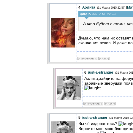
4
.
Аэлита
[
Ма
(31 Марта 2015 22:57)
ЦИТАТА
JUST-A-STRANGER
А что будет с теми, что
Думаю, что нам их оставят 
скончания веков. И даже по
6
.
just-a-stranger
(31 Марта 201
Аэлита,зайдите на фору
забавные зверушки появ
5
.
just-a-stranger
(31 Марта 2015 22
Вы чё издеваетесь?
Верните мне мою блондинку