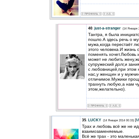
40
.
just-a-stranger
(14 Января 
Тантра, я была инициат
пошло.А здесь речь о м
мужа,когда перестаёт лю
этого человека.И жизнь 
поменять хочет.Любовь 
может не любить жену,жи
супружеский долг,и зани
с любовницей,при этом н
нас,у женщин и у мужчи
отличимое.Мужики проще
трахнуть любую,а нам ч
этом,желательно).
35
.
LUCKY
[
М
(14 Января 2014 00:33)
Трах и любовь всё же не и
взаимозаменяемые.
Всё же трах - это маленькая