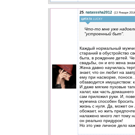
25
.
natasssha2012
(13 Января 2014
ЦИТАТА
LUCKY
Что-то мне уже надоел
"устроенный быт".
Каждый нормальный мужчин
стараний в обустройство с
быта, в рождение детей. Че
свадьбы, он и его жена зна
Жена давно научилась терп
знает, что он любит на завт
ему при насморке, поносе..
обзаводится имуществом: к
И даже мягкие пуховые та
халат, как часть домашнего
сам приложил руки. И, пове
мужчина способен бросить в
жизнь с нуля. Да, может он
обожает, но жить предпочте
налажено много лет тому на
он реально придурок!
Но это уже личное дело каж