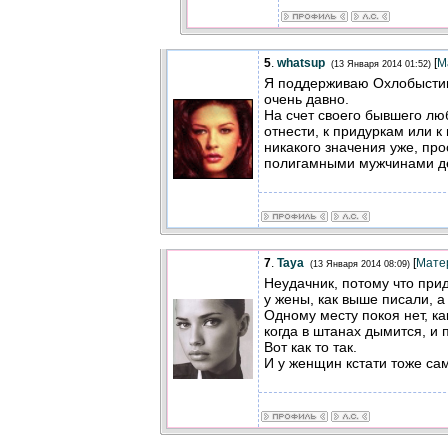
5
.
whatsup
[
М
(13 Января 2014 01:52)
Я поддерживаю Охлобыстин
очень давно.
На счет своего бывшего люб
отнести, к придуркам или к
никакого значения уже, пр
полигамными мужчинами де
7
.
Taya
[
Мате
(13 Января 2014 08:09)
Неудачник, потому что прид
у жены, как выше писали, а 
Одному месту покоя нет, ка
когда в штанах дымится, и 
Вот как то так.
И у женщин кстати тоже са