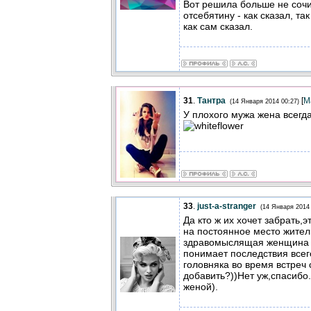
Вот решила больше не сочи
отсебятину - как сказал, так 
как сам сказал.
31
.
Тантра
[
М
(14 Января 2014 00:27)
У плохого мужа жена всегд
33
.
just-a-stranger
(14 Января 2014 
Да кто ж их хочет забрать,
на постоянное место жител
здравомыслящая женщина т
понимает последствия всег
головняка во время встреч
добавить?))Нет уж,спасибо
женой).