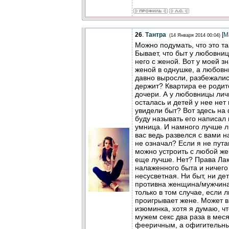
26
.
Тантра
[
М
(14 Января 2014 00:04)
Можно подумать, что это т
Бывает, что быт у любовни
него с женой. Вот у моей з
женой в однушке, а любовн
давно выросли, разбежались
держит? Квартира ее родит
дочери. А у любовницы ли
осталась и детей у нее нет 
увидели быт? Вот здесь н
буду называть его написал м
умница. И намного лучше л
вас ведь развелся с вами н
не означал? Если я не пут
можно устроить с любой же
еще лучше. Нет? Права Ла
налаженного быта и ничего
несусветная. Ни быт, ни дет
противна женщина/мужчина
только в том случае, если 
проигрывает жене. Может в
изюминка, хотя я думаю, чт
мужем секс два раза в меся
фееричным, а офигительны