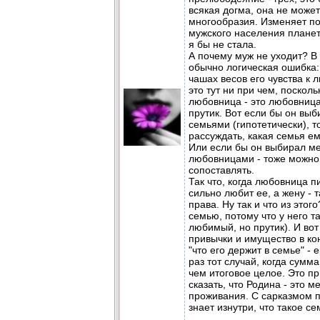
всякая догма, она не может
многообразия. Изменяет 
мужского населения планет
я бы не стала.
А почему муж не уходит? В 
обычно логическая ошибка:
чашах весов его чувства к 
это тут ни при чем, посколь
любовница - это любовница.
прутик. Вот если бы он вы
семьями (гипотетически), т
рассуждать, какая семья ем
Или если бы он выбирал м
любовницами - тоже можно
сопоставлять.
Так что, когда любовница п
сильно любит ее, а жену - т
права. Ну так и что из этог
семью, потому что у него та
любимый, но прутик). И вот 
привычки и имущество в ко
"что его держит в семье" - 
раз тот случай, когда сумм
чем итоговое целое. Это пр
сказать, что Родина - это 
проживания. С сарказмом пр
знает изнутри, что такое се