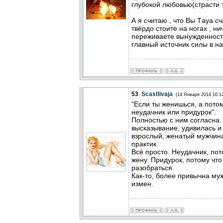
глубокой любовью(страсти т
А я считаю , что Вы Тaya с
твёрдо стоите на ногах , ни
переживаете вынужденност
главный источник силы в н
53
.
Scastlivaja
(14 Января 2014 10:1
"Если ты женишься, а пото
неудачник или придурок".
Полностью с ним согласна.
высказывание, удивилась и 
взрослый, женатый мужчина.
практик.
Всё просто. Неудачник, по
жену. Придурок, потому что
разобраться.
Как-то, более привычна му
измен.