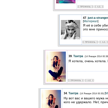
47
.
just-a-strange
[
Материал
]
Я её в себе уб
это мне приноси
39
.
Тантра
(14 Января 2014 00:38
Я хотела, очень хотела.
34
.
Тантра
[
М
(14 Января 2014 00:30)
Ну вот вас и вашего мужа н
кого не удержало. Нет, при