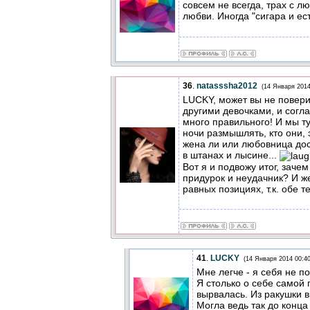
совсем не всегда, трах с л
любви. Иногда "сигара и ес
36
.
natasssha2012
(14 Января 2014
LUCKY, может вы не поверит
другими девочками, и согл
много правильного! И мы т
ночи размышлять, кто они, 
жена ли или любовница дост
в штанах и лысине...
Вот я и подвожу итог, заче
придурок и неудачник? И ж
равных позициях, т.к. обе 
41
.
LUCKY
(14 Января 2014 00:40
Мне легче - я себя не п
Я столько о себе самой 
вырвалась. Из ракушки 
Могла ведь так до конца 