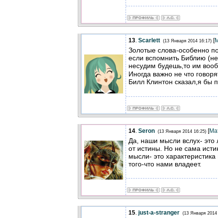
13
.
Scarlett
[
(13 Января 2014 16:17)
Золотые слова-особенно п
если вспомнить Библию (не
несудим будешь,то им воо
Иногда важно не что говорят
Билл Клинтон сказал,я бы
14
.
Seron
[
Ма
(13 Января 2014 16:25)
Да, наши мысли вслух- это 
от истины. Но не сама исти
мысли- это характеристика
того-что нами владеет.
15
.
just-a-stranger
(13 Января 2014 