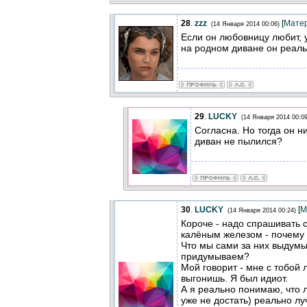
28
.
zzz
[
Мате
(14 Января 2014 00:06)
Если он любовницу любит, 
на родном диване он реаль
29
.
LUCKY
(14 Января 2014 00:09
Согласна. Но тогда он н
диван не пылился?
30
.
LUCKY
[
М
(14 Января 2014 00:24)
Короче - надо спрашивать 
калёным железом - почему
Что мы сами за них выдум
придумываем?
Мой говорит - мне с тобой 
выгонишь. Я был идиот.
А я реально понимаю, что 
уже не достать) реально лу