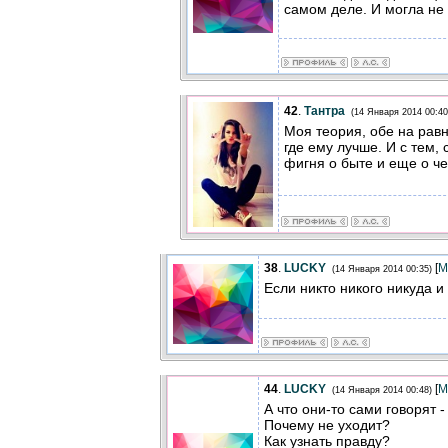
самом деле. И могла не 
42
.
Тантра
(14 Января 2014 00:40
Моя теория, обе на равн
где ему лучше. И с тем, 
фигня о быте и еще о че
38
.
LUCKY
[
М
(14 Января 2014 00:35)
Если никто никого никуда и
44
.
LUCKY
[
М
(14 Января 2014 00:48)
А что они-то сами говорят
Почему не уходит?
Как узнать правду?