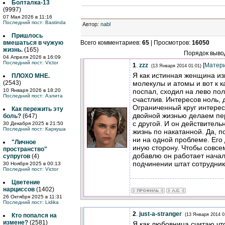
Болталка-13
(9997)
07 Мая 2026 в 11:16
Последний пост:
Bastinda
Автор
:
nabl
Пришлось
вмешаться в чужую
Всего комментариев
:
65
|
Просмотров
:
16050
жизнь.
(165)
Порядок выво
04 Апреля 2026 в 16:09
Последний пост:
Victor
1
.
zzz
[
Матер
(13 Января 2014 01:01)
Я как истинная женщина и
ПЛОХО МНЕ.
молекулы и атомы и вот к 
(2543)
поспал, сходил на лево по
10 Января 2026 в 18:20
Последний пост:
Аэлита
счастлив. Интересов ноль, д
Ограниченный круг интере
Как пережить эту
двойной жизнью делаем пе
боль?
(647)
с другой. И он действительн
30 Декабря 2025 в 21:50
Последний пост:
Каркуша
жизнь по накатанной. Да, п
ни на одной проблеме. Его 
"Личное
иную сторону. Чтобы совсе
пространство"
добавлю он работает началь
супругов
(4)
подчинении штат сотрудник
30 Ноября 2025 в 00:13
Последний пост:
Victor
Цветение
нарциссов
(1402)
26 Октября 2025 в 11:31
Последний пост:
Lidika
2
.
just-a-stranger
Кто попался на
(13 Января 2014 0
измене?
(2581)
Я как любовница,считаю чт