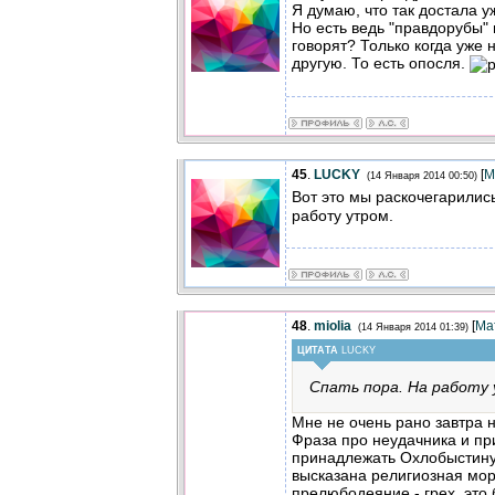
Я думаю, что так достала уж
Но есть ведь "правдорубы" в
говорят? Только когда уже 
другую. То есть опосля.
45
.
LUCKY
[
М
(14 Января 2014 00:50)
Вот это мы раскочегарилис
работу утром.
48
.
miolia
[
Ма
(14 Января 2014 01:39)
ЦИТАТА
LUCKY
Спать пора. На работу
Мне не очень рано завтра н
Фраза про неудачника и пр
принадлежать Охлобыстину, 
высказана религиозная мор
прелюбодеяние - грех, это 