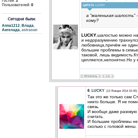
Гостей:
3
Пользователей:
0
ЦИТАТА
LUCKY
а "маленькая шалость" -
Сегодня были:
кому?
Anna1212
,
Влада
,
Ангелада
,
astrasun
LUCKY
,шалостью можно на
и недоразумению трахнулс
любовница,причём не один 
большие проблемы в семье.
таковой, лишь видимость.Кт
цепляется,непонятно.Но у 
6
.
LUCKY
(13 Января 2014 02:00)
Так это же только сам С
никто больше. Я не помн
связь.
И вообще даже разовую
считать.
И большие проблемы не т
сколько с головой жены.