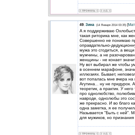
49
.
Зина
[
Мат
(14 Января 2014 03:35)
А я поддерживаю Охлобысти
такая риторика мне, как же
Совершенно не понимаю п
оправдательно-дедукционн
мужа это сгодиться, а вещ
мужчины, а не разочарован
женщины - не конает значит
Ну вот выбирал же чтобы ум
в осеннем марафоне, значи
иллюзиях. Бывает, неповезл
вот попалась мне вчера на
Агутина... ну не придурок. 
теоретик, а практик. У нег
про однолюбство, полюбив
навроде, однолюбы это сос
же прекрасно. И во благо к
одна заметка, я ее получил
Называется "Быть с ней". 
для мужиков, но признания