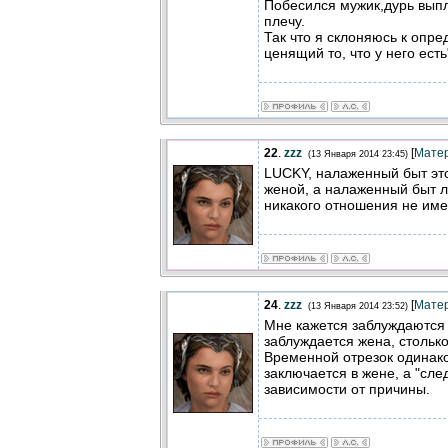
Побесился мужик,дурь выпл
плечу.
Так что я склоняюсь к опре
ценящий то, что у него есть
22
.
zzz
[
Мате
(13 Января 2014 23:45)
LUCKY, налаженный быт это
женой, а налаженный быт 
никакого отношения не име
24
.
zzz
[
Мате
(13 Января 2014 23:52)
Мне кажется заблуждаются 
заблуждается жена, стольк
Временной отрезок одинако
заключается в жене, а "сле
зависимости от причины.