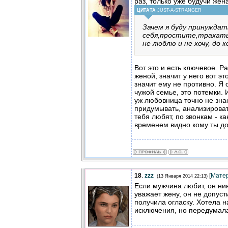
раз, только уже будучи жен
ЦИТАТА
JUST-A-STRANGER
Зачем я буду принуждат
себя,простите,трахать
не люблю и не хочу, до 
Вот это и есть ключевое. Р
женой, значит у него вот это
значит ему не противно. Я 
чужой семье, это потемки. И
уж любовница точно не зна
придумывать, анализировать
тебя любят, по звонкам - ка
временем видно кому ты до
18
.
zzz
[
Мате
(13 Января 2014 22:13)
Если мужчина любит, он ни
уважает жену, он не допуст
получила огласку. Хотела н
исключения, но передумал