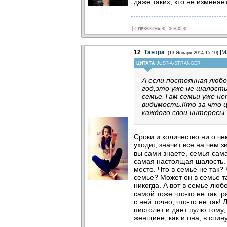
даже таких, кто не изменяет.
12
.
Тантра
[
М
(13 Января 2014 15:10)
ЦИТАТА
JUST-A-STRANGER
А если постоянная любо
год,это уже не шалост
семье.Там семьи уже не
видимость.Кто за что 
каждого свои интересы
Сроки и количество ни о че
уходит, значит все на чем 
вы сами знаете, семья сама
самая настоящая шалость.
место. Что в семье не так? 
семье? Может он в семье та
никогда. А вот в семье любо
самой тоже что-то не так, р
с ней точно, что-то не так
пистолет и дает пулю тому,
женщине, как и она, в спин