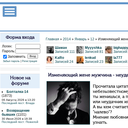
Форма входа
Главная
»
2014
»
Январь
»
12
» Изменяющий жене 
Логин:
Шаман
Myyyshka
bighapp
Пароль:
Записей:111
Записей:81
Записей
Запомнить
KaRo
lenkud
la777
Забыл пароль
|
Регистрация
Записей:24
Записей:23
Записей
Изменяющий жене мужчина - неуда
Новое на
форуме
Прочитала цита
небезызвестном
Болталка-14
(1873)
ты женишься, а 
06 Августа 2026 в 13:20
или неудачник и
Последний пост:
Влада
А вы кем считае
Возвращение
"налево"?
бывших
(1101)
Мнение любовни
30 Июня 2026 в 18:39
Последний пост:
Пожилой
узнать.