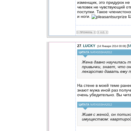
изменщик, это придурок не 
человек не чувствующий от
поступки. Такое членистоно
и ноги.
Ш
27
.
LUCKY
[
М
(14 Января 2014 00:06)
ЦИТАТА
NATASSSHA2012
Жена давно научилась 
привычки, знает, что о
лекарство давать ему пр
На стене в моей теме ране
знают мужа иной раз получ
очень убедительно. Вы чит
ЦИТАТА
NATASSSHA2012
Живя с женой, он потих
имуществом: квартирой