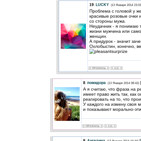
19
.
LUCKY
(13 Января 2014 23:03
Проблема с головой у же
красивые розовые очки 
со стороны мужа.
Неудачник - я понимаю т
жизни мужчина или сам
женщин.
А придурок - значит зач
Охлобыстин, конечно, ве
8
.
помидора
[
(13 Января 2014 08:42)
А я считаю, что фраза на р
имеет право жить так, как 
реагировать на то, что про
У каждого на измену своя 
и показывают морально-эти
9
.
Ангелина
[