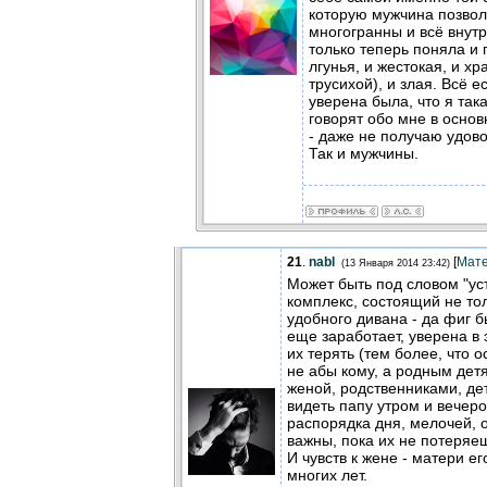
которую мужчина позвол
многогранны и всё внутри
только теперь поняла и 
лгунья, и жестокая, и х
трусихой), и злая. Всё е
уверена была, что я так
говорят обо мне в основ
- даже не получаю удово
Так и мужчины.
21
.
nabl
[
Мат
(13 Января 2014 23:42)
Может быть под словом "ус
комплекс, состоящий не тол
удобного дивана - да фиг 
еще заработает, уверена в 
их терять (тем более, что 
не абы кому, а родным детя
женой, родственниками, де
видеть папу утром и вечеро
распорядка дня, мелочей, 
важны, пока их не потеряе
И чувств к жене - матери ег
многих лет.