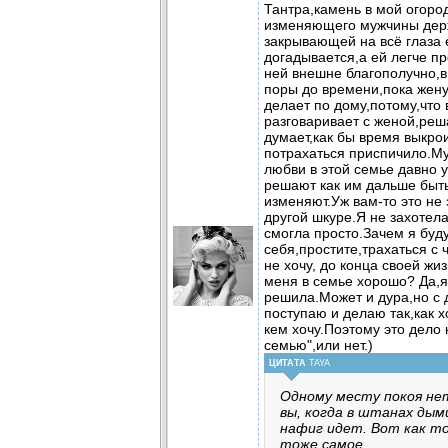
Тантра,камень в мой огоро
изменяющего мужчины держ
закрывающей на всё глаза е
догадывается,а ей легче пр
ней внешне благополучно,в
поры до времени,пока жену
делает по дому,потому,что 
разговаривает с женой,ре
думает,как бы время выкро
потрахаться приспичило.Му
любви в этой семье давно 
решают как им дальше быть
изменяют.Уж вам-то это не 
другой шкуре.Я не захотел
смогла просто.Зачем я буд
себя,простите,трахаться с
не хочу, до конца своей жи
меня в семье хорошо? Да,я
решила.Может и дура,но с 
поступаю и делаю так,как х
кем хочу.Поэтому это дело 
семью",или нет.)
ЦИТАТА
TAYA
Одному месту покоя нет
вы, когда в штанах дым
нафиг идет. Вот как т
тоже самое.