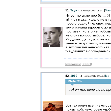
51
.
Taya
[
Мат
(14 Января 2014 08:34)
Ну вот не знаю про быт... 
уйти от мужа, и дело не в т
просто родной человек, пер
кем я начала взрослую жиз
противен, но это не любовь
не стоит вопрос выбора, но
я? Думаю да, и дело не в с
меня есть достаток, машина
а вот счастья женского нет.
"неудачник" в обсуждаемой
52
.
1969
[
Мат
(14 Января 2014 09:46)
ЦИТАТА
TAYA
. И он мне конечно не п
Вот так живут все , некото
привычкой, некоторые удобс