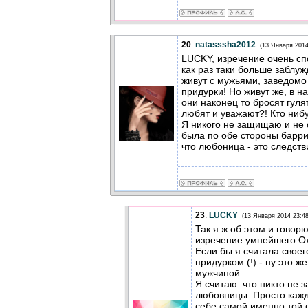
20
.
natasssha2012
(13 Января 2014
LUCKY, изречение очень сп
как раз таки больше заблу
живут с мужьями, заведомо 
придурки! Но живут же, в н
они наконец то бросят гулят
любят и уважают?! Кто нибу
Я никого не защищаю и не 
была по обе стороны барри
что любоница - это следств
23
.
LUCKY
(13 Января 2014 23:48
Так я ж об этом и говор
изречение умнейшего О
Если бы я считала своег
придурком (!) - ну это ж
мужчиной.
Я считаю. что никто не 
любовницы. Просто кажд
себе самой именно той 