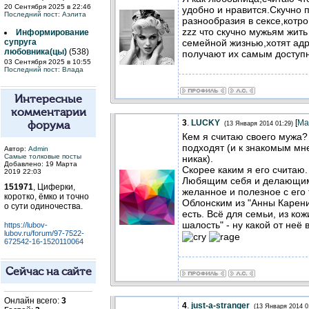
20 Сентября 2025 в 22:46
удобно и нравится.Скучно п
Последний пост:
Аэлита
разнообразия в сексе,котро
zzz что скучно мужьям жить
Информирование
семейной жизнью,хотят ад
супруга
любовника(цы)
(538)
получают их самым доступн
03 Сентября 2025 в 10:55
Последний пост:
Влада
Интересные
комментарии
3
.
LUCKY
[
Ма
(13 Января 2014 01:29)
форума
Кем я считаю своего мужа
подходят (и к знакомым м
Автор:
Admin
Самые толковые посты
никак).
Добавлено: 19 Марта
Скорее каким я его считаю.
2019 22:03
Любящим себя и делающим
151971
, Циферки,
желанное и полезное с его 
коротко, ёмко и точно
Облонским из "Анны Карени
о сути одиночества.
есть. Всё для семьи, из кож
шалость" - ну какой от неё 
https://lubov-
lubov.ru/forum/97-7522-
672542-16-1520110064
Сейчас на сайте
Онлайн всего:
3
4
.
just-a-stranger
(13 Января 2014 0