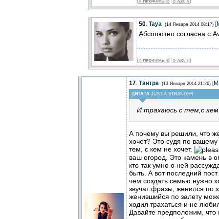
50
.
Taya
[
(14 Января 2014 08:17)
Абсолютно согласна с A
17
.
Тантра
[
М
(13 Января 2014 21:26)
ЦИТАТА
JUST-A-STRANGER
И трахаюсь с тем,с кем 
А почему вы решили, что же
хочет? Это судя по вашему
тем, с кем не хочет.
ваш огород. Это камень в ог
кто так умно о ней рассужда
быть. А вот последний пос
чем создать семью нужно х
звучат фразы, женился по з
женившийся по залету може
ходил трахаться и не любил
Давайте предположим, что 