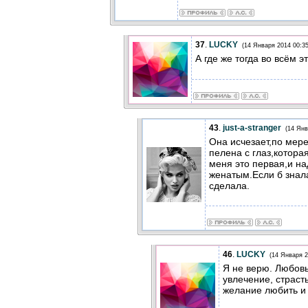
37
.
LUCKY
(14 Января 2014 00:35
А где же тогда во всём
43
.
just-a-stranger
(14 Янв
Она исчезает,по мере
пелена с глаз,котора
меня это первая,и на
женатым.Если б знала
сделала.
46
.
LUCKY
(14 Января 2
Я не верю. Любовь 
увлечение, страст
желание любить и