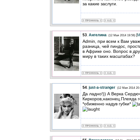
за какие заслуги.
53
.
Ангелина
[
М
(12 Мая 2014 19:56)
Admin, при всем к Вам уваж
разница, чей пиндос, прос
в Африке оно. Вопрос в дру
миру в таких масштабах?
54
.
just-a-stranger
(12 Мая 2014 20:
Да ладно!)) А Верка Сердю
Киркоров,наконец.Плеяда г
*обиженно надув губки*