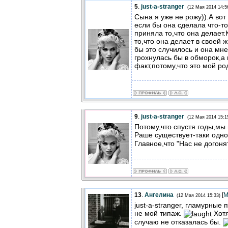
5
.
just-a-stranger
(12 Мая 2014 14:5
Сына я уже не рожу)).А вот
если бы она сделала что-т
приняла то,что она делает
то,что она делает в своей 
бы это случилось и она мне
грохнулась бы в обморок,а
факт,потому,что это мой ро
9
.
just-a-stranger
(12 Мая 2014 15:1
Потому,что спустя годы,мы 
Раше существует-таки одн
Главное,что "Нас не догоня
13
.
Ангелина
[
М
(12 Мая 2014 15:33)
just-a-stranger, гламурные
не мой типаж.
Хотя
случаю не отказалась бы.