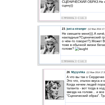
СЦЕНИЧЕСКИЙ ОБРАЗ.Не ну
сцену))
23
.
just-a-stranger
(12 Мая 2014 17:
Не смешите меня))).А ничё,
накладные?Сценический гри
о чём-то говорит?).Может 
тоже в обычной жизни бегае
голове?
26
.
Myyyshka
(12 Мая 2014 17:3
А что вы так о Сердючке
Это что, эталон вкуса и 
Когда нечем людей пораз
таланта - вот тогда в хо
звезда на голове... и в
"Сценический образ". Тр