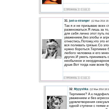
31
.
just-a-stranger
(12 Мая 2014 18:
Так я и не призываю всех с
размножаться.Я лишь за то
для себя лично этот путь по
уважением,без злобы и агр
отнестись.Потому,что это е
вся поливать грязью.Со зл
нужно бороться.Терпимее бы
любого человека и его мне
других.И уметь принимать
необычное и неординарное.
душе.Вот тогда нам всем бу
32
.
Myyyshka
(12 Мая 2014 18:1
Терпимее? А к педофила
уважением и без агресс
удовлетворения сексуал
одной ступени с геями и