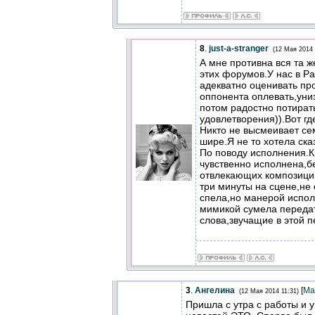
8
.
just-a-stranger
(12 Мая 2014 
А мне противна вся та ж
этих форумов.У нас в Ра
адекватно оценивать п
оппонента оплевать,униз
потом радостно потират
удовлетворения)).Вот г
Никто не высмеивает с
шире.Я не то хотела ска
По поводу исполнения.К
чувственно исполнена,бе
отвлекающих композиций
три минуты на сцене,не 
спела,но манерой испол
мимикой сумела передат
слова,звучащие в этой п
3
.
Ангелина
[
Ма
(12 Мая 2014 11:31)
Пришла с утра с работы и 