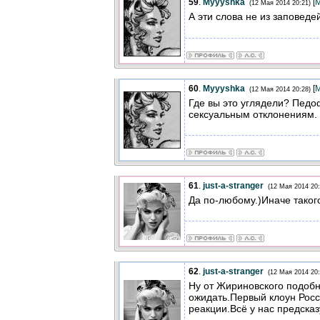
59
.
Myyyshka
[
(12 Мая 2014 20:21)
А эти слова не из заповеде
60
.
Myyyshka
[
(12 Мая 2014 20:28)
Где вы это углядели? Пед
сексуальным отклонениям.
61
.
just-a-stranger
(12 Мая 2014 20:
Да по-любому.)Иначе такого
62
.
just-a-stranger
(12 Мая 2014 20:
Ну от Жириновского подоб
ожидать.Первый клоун Росс
реакции.Всё у нас предсказ