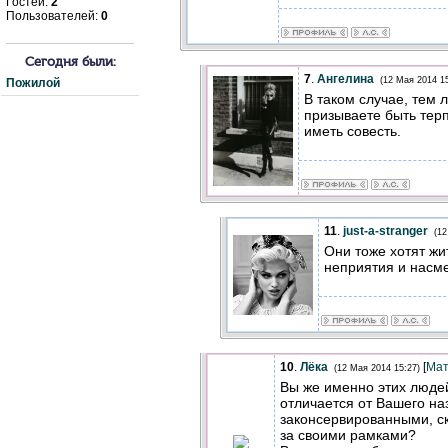
Гостей:
2
Пользователей:
0
Сегодня были:
7
.
Ангелина
(12 Мая 2014 15
Пожилой
В таком случае, тем 
призываете быть тер
иметь совесть.
11
.
just-a-stranger
(12
Они тоже хотят жи
неприятия и насм
10
.
Лёка
[
Мат
(12 Мая 2014 15:27)
Вы же именно этих люде
отличается от Вашего на
законсервированными, ск
за своими рамками?