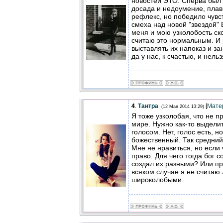
новостей ЭТО. Сперва был ш
досада и недоумение, пла
рефлекс, но победило чувс
смеха над новой "звездой"
меня и мою узколобость ско
считаю это нормальным. И 
выставлять их напоказ и за
да у нас, к счастью, и нельз
4
.
Тантра
[
Мате
(12 Мая 2014 13:29)
Я тоже узколобая, что не п
мире. Нужно как-то выдели
голосом. Нет, голос есть, н
божественный. Так средний
Мне не нравиться, но если 
право. Для чего тогда бог 
создал их разными? Или пр
всяком случае я не считаю
широколобыми.