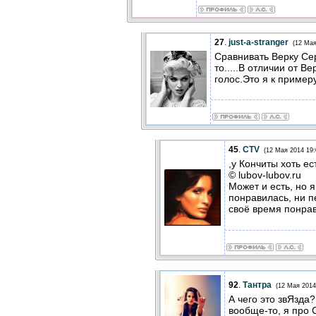
27
.
just-a-stranger
(12 Мая
Сравнивать Верку Сер
то.....В отличии от В
голос.Это я к пример
45
.
CTV
(12 Мая 2014 19:
,у Кончиты хоть ес
© lubov-lubov.ru
Может и есть, но я
понравилась, ни пе
своё время понра
92
.
Тантра
(12 Мая 2014
А чего это звЯзда
вообще-то, я про 