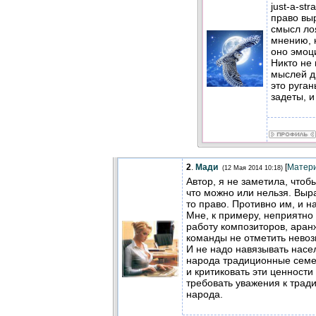
just-a-st
право вы
смысл ло
мнению, к
оно эмоц
Никто не
мыслей др
это руган
задеты, и
2
.
Мади
[
Матер
(12 Мая 2014 10:18)
Автор, я не заметила, чтоб
что можно или нельзя. Выр
то право. Противно им, и на
Мне, к примеру, неприятно 
работу композиторов, аран
команды не отметить нево
И не надо навязывать насе
народа традиционные семе
и критиковать эти ценности
требовать уважения к трад
народа.