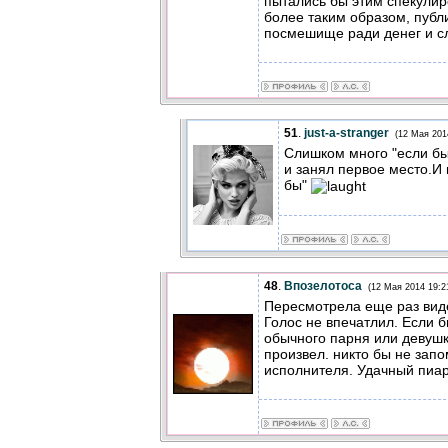
пытались бы этим спекулир
более таким образом, публ
посмешище ради денег и с
51
.
just-a-stranger
(12 Мая 201
Слишком много "если бы
и занял первое место.И 
бы"
48
.
Впозелотоса
(12 Мая 2014 19:2
Пересмотрела еще раз вид
Голос не впечатлил. Если б
обычного парня или девушк
произвел. никто бы не зап
исполнителя. Удачный пиар