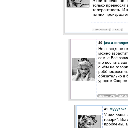
А геи конечно не 
только превносят в
толерантность. И 
из них произрасте
40
.
just-a-strange
Не знаю,я не г
можно взрастит
семье.Всё зави
кто воспитывае
о чём не говори
ребёнок,воспит
обязательно в
уродом.Скорее 
41
.
Myyyshka
У нас раньш
говори". Вы
проблемы, а