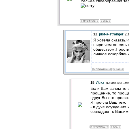
Весьма своеобразная те
12
.
just-a-stranger
(1
Я хотела сказать,
шире,чем он есть 
обществом.Простит
личное оскорблени
15
.
Лёка
(12 Мая 2014 15:4
Если Вам зачем-то 
прощение, то проща
вдруг Вы его просит
Я прочла Ваш текст
- в духе осуждения 
совпадают с Вашим