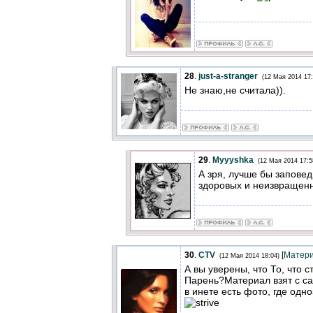
28
.
just-a-stranger
(12 Мая 2014 17:
Не знаю,не считала)).
29
.
Myyyshka
(12 Мая 2014 17:5
А зря, лучше бы заповед
здоровых и неизвращенн
30
.
CTV
[
Матер
(12 Мая 2014 18:04)
А вы уверены, что То, что 
Парень?Материал взят с сай
в инете есть фото, где одн