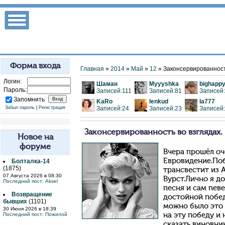
Форма входа
Главная
»
2014
»
Май
»
12
» Законсервированност
Логин:
Шаман
Myyyshka
bighapp
Пароль:
Записей:111
Записей:81
Записей
Запомнить
KaRo
lenkud
la777
Забыл пароль
|
Регистрация
Записей:24
Записей:23
Записей
Законсервированность во взглядах.
Новое на
форуме
Вчера прошёл оч
Евровидение.Поб
Болталка-14
(1875)
трансвестит из 
07 Августа 2026 в 08:30
Вурст.Лично я д
Последний пост:
Aksel
песня и сам пев
Возвращение
достойной побед
бывших
(1101)
можно было это 
30 Июня 2026 в 18:39
Последний пост:
Пожилой
на эту победу и 
сказать,виновни