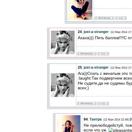
24
.
just-a-stranger
(12 Мая 2014 17:
Ахаха))) Пять баллов!!!!С п
25
.
just-a-stranger
(12 Мая 2014 17:
Ага))Спать с женатым это 
:laught:Так подвергнем вс
Не судите,да не судимы бу
всех;)
94
.
Тантра
[
(12 Мая 2014 22:48)
Не прелюбодейстуй, тож
если что уж.