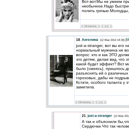
Вот-вот.Мы не умеем пр
необычное.Надо быстрее
полить грязью.Молодцы
18
.
Ангелина
[
М
(12 Мая 2014 16:36)
just-a-stranger, вот вы его
нормальный мужчина не во
вопрос: кто и как ЭТО дол
это детям, делая вид, что э
какой будет эффект? Вот мо
было (смеясь), пришлось до
разъяснять ей о различных
гороховых, дабы не подрыв
Кстати, особого таланта у эт
заметила.
21
.
just-a-stranger
(12 Мая 201
А так и объяснили бы,чт
Сердючки.Что так челове