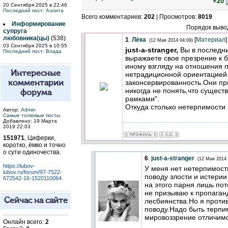
+20
20 Сентября 2025 в 22:46
Последний пост:
Аэлита
Всего комментариев
:
202
|
Просмотров
:
8019
Информирование
Порядок выво
супруга
любовника(цы)
(538)
1
.
Лёка
[
Материал
]
(12 Мая 2014 04:09)
03 Сентября 2025 в 10:55
just-a-stranger,
Вы в последни
Последний пост:
Влада
выражаете свое презрение к б
иному взгляду на отношения п
Интересные
нетрадиционной ориентацией..
законсервированность.Они пр
комментарии
никогда не понять,что сущест
форума
рамками".
Откуда столько нетерпимости
Автор:
Admin
Самые толковые посты
Добавлено: 19 Марта
2019 22:03
151971
, Циферки,
коротко, ёмко и точно
о сути одиночества.
6
.
just-a-stranger
(12 Мая 2014 
https://lubov-
У меня нет нетерпимост
lubov.ru/forum/97-7522-
поводу злости и истерии
672542-16-1520110064
на этого парня лишь пот
не призываю к пропаган
лесбиянства.Но я проти
Сейчас на сайте
поводу.Надо быть терпи
мировоззрение отличимо
Онлайн всего:
2