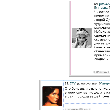
69
.
just-a-
[
Материал
]
Чикатило
ничем не
людей.Од
чудовище
мальчико
Нойвирт,
сделал п
скрывая,о
думает,р
быть осм
общество
примерны
людях, и 
33
.
CTV
[
Матер
(12 Мая 2014 18:14)
Это болезнь и отклонение. 
в коем случае, но делать из
в ранг порядка вещей тоже 