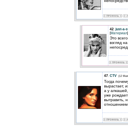
непосредств
42
.
just-a-
[
Материал
]
Это всег
взгляд на
непосред
47
.
CTV
(12 Мая
Тогда почем
вырастает, 
а у алкашей
уже рождает
вытравить, 
отношение