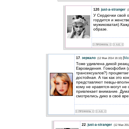
120
.
just-a-stranger
(
У Сердючки свой о
гордится и женств
мужиковатая).Каж
образе.
17
.
зеркало
[
Ма
(12 Мая 2014 16:10)
Тоже удивлена дикой реакц
Евровидения. Гомофобия (и
трансексуалов?) процветае
достойная. А так как это ко
представляют певцы-вполне
кому не нравятся-могут не
привлекает внимание. Дума
смотрелись дико в своё вре
22
.
just-a-stranger
(12 Мая 201