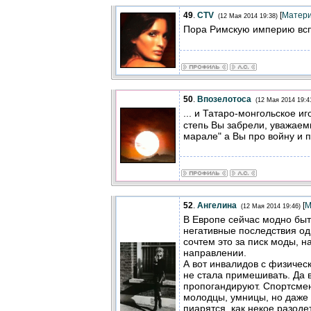
49
.
CTV
[
Матер
(12 Мая 2014 19:38)
Пора Римскую империю вс
50
.
Впозелотоса
(12 Мая 2014 19:4
... и Татаро-монгольское и
степь Вы забрели, уважаем
марале" а Вы про войну и 
52
.
Ангелина
[
М
(12 Мая 2014 19:46)
В Европе сейчас модно бы
негативные последствия од
сочтем это за писк моды, н
направлении.
А вот инвалидов с физичес
не стала примешивать. Да в
пропогандируют. Спортсме
молодцы, умницы, но даже 
пиарятся, как некое разоде