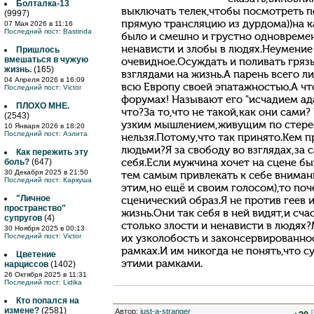
Болталка-13
выключать телек,чтобы посмотреть п
(9997)
прямую трансляцию из дурдома))на к
07 Мая 2026 в 11:16
Последний пост:
Bastinda
было и смешно и грустно одновремен
ненависти и злобы в людях.Неумение
Пришлось
вмешаться в чужую
очевидное.Осуждать и поливать грязь
жизнь.
(165)
взглядами на жизнь.А парень всего ли
04 Апреля 2026 в 16:09
всю Европу своей эпатажностью.А чт
Последний пост:
Victor
форумах! Называют его "исчадием ада
ПЛОХО МНЕ.
что?За то,что не такой,как они сами?
(2543)
узким мышлением,живущим по стере
10 Января 2026 в 18:20
Последний пост:
Аэлита
нельзя.Потому,что так принято.Кем
людьми?Я за свободу во взглядах,за
Как пережить эту
боль?
(647)
себя.Если мужчина хочет на сцене б
30 Декабря 2025 в 21:50
тем самым привлекать к себе внимани
Последний пост:
Каркуша
этим,но ещё и своим голосом),то поч
"Личное
сценический образ.Я не против геев 
пространство"
жизнь.Они так себя в ней видят,и сча
супругов
(4)
столько злости и ненависти в людях
30 Ноября 2025 в 00:13
Последний пост:
Victor
их узколобость и законсервированно
рамках.И им никогда не понять,что с
Цветение
этими рамками.
нарциссов
(1402)
26 Октября 2025 в 11:31
Последний пост:
Lidika
Кто попался на
измене?
(2581)
Автор
:
just-a-stranger