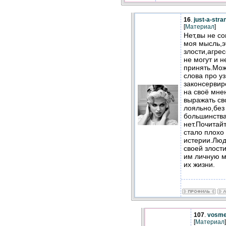
16
.
just-a-stra
[
Материал
]
Нет,вы не с
моя мысль,э
злости,агрес
не могут и н
принять.Мож
слова про уз
законсервир
на своё мне
выражать св
лояльно,без
большинства
нет.Почита
стало плохо
истерии.Люд
своей злости
им личную м
их жизни.
107
.
vosme
[
Материал
]