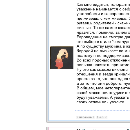
Как мне видится, толерантн
уважение начинается с себя
узколобости и зашоренности
где живешь, с кем живешь. 
ругаешь родителей - скажи
жизнью. То же самое касае
нравятся, поменяй, зачем 
Евровидение не смотрю дав
что выбор в стиле "чем чуд
А по существу мужчина в ж
бородой не вызывает во мне
поэтому я не поддерживаю
Во всех подоных отклонени
попытка навязать принятие
Ну это как скажем циклопы
отношения и везде кричали
просто за то, что они одног
а за то,что они доброго, ну
В общем, мое нетолерантно
своей массе нечто удивите
будут уважаемы. А уважать 
своих отличиях - увольте.