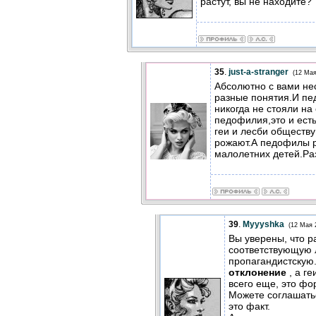
растут, вы не находите?
35
.
just-a-stranger
(12 Мая
Абсолютно с вами не
разные понятия.И пе
никогда не стояли на 
педофилия,это и есть
геи и лесби обществу
рожают.А педофилы 
малолетних детей.Ра
39
.
Myyyshka
(12 Мая 
Вы уверены, что р
соответствующую 
пропагандистскую. 
отклонение
, а ге
всего еще, это фо
Можете соглашатьс
это факт.