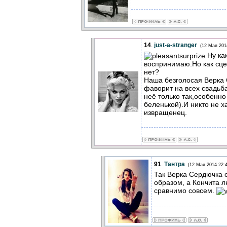
14
.
just-a-stranger
(12 Мая 201
Ну как
воспринимаю.Но как сце
нет?
Наша безголосая Верка
фаворит на всех свадьб
неё только так,особенн
беленькой).И никто не ха
извращенец.
91
.
Тантра
(12 Мая 2014 22:4
Так Верка Сердючка 
образом, а Кончита л
сравнимо совсем.