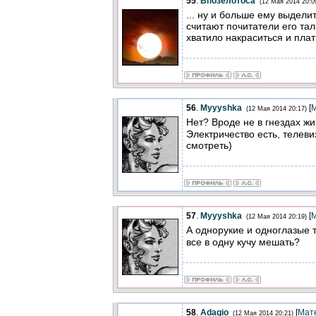
55
.
Впозелотоса
(12 Мая 2014 20:0
... ну и больше ему выделит
считают почитатели его тал
хватило накраситься и плат
56
.
Myyyshka
[
(12 Мая 2014 20:17)
Нет? Вроде не в гнездах ж
Электричество есть, телеви
смотреть)
57
.
Myyyshka
[
(12 Мая 2014 20:19)
А однорукие и одноглазые 
все в одну кучу мешать?
58
.
Adagio
[
Мат
(12 Мая 2014 20:21)