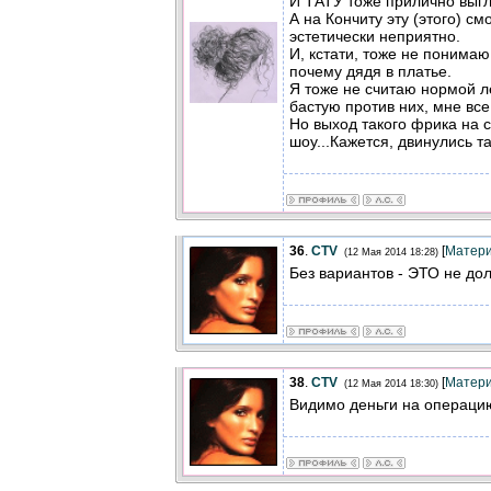
И ТАТУ тоже прилично выг
А на Кончиту эту (этого) см
эстетически неприятно.
И, кстати, тоже не понимаю
почему дядя в платье.
Я тоже не считаю нормой ле
бастую против них, мне все
Но выход такого фрика на с
шоу...Кажется, двинулись т
36
.
CTV
[
Матер
(12 Мая 2014 18:28)
Без вариантов - ЭТО не до
38
.
CTV
[
Матер
(12 Мая 2014 18:30)
Видимо деньги на операцию