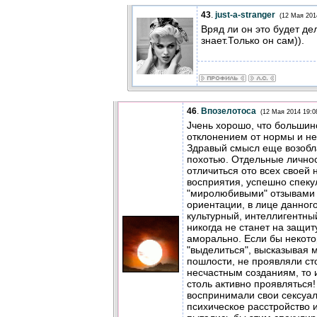
43
.
just-a-stranger
(12 Мая 201
Вряд ли он это будет дел
знает.Только он сам)).
46
.
Впозелотоса
(12 Мая 2014 19:0
Jчень хорошо, что большин
отклонением от нормы и не
Здравый смысл еще возобл
похотью. Отдельные личнос
отличиться ото всех свое
восприятия, успешно спеку
"миролюбивыми" отзывами
ориентации, в лице данног
культурный, интеллигентны
никогда не станет на защит
аморально. Если бы некот
"выделиться", высказывая 
пошлости, не проявляли ст
несчастным созданиям, то 
столь активно проявляться!
воспринимали свои сексуал
психическое расстройство 