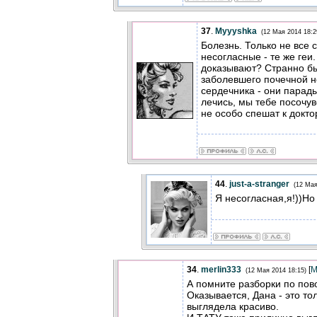
37
.
Myyyshka
(12 Мая 2014 18:2
Болезнь. Только не все 
несогласные - те же геи
доказывают? Странно бы
заболевшего почечной н
сердечника - они парады
лечись, мы тебе посочув
не особо спешат к доктор
44
.
just-a-stranger
(12 Мая
Я несогласная,я!))Но
34
.
merlin333
[
М
(12 Мая 2014 18:15)
А помните разборки по по
Оказывается, Дана - это то
выглядела красиво.