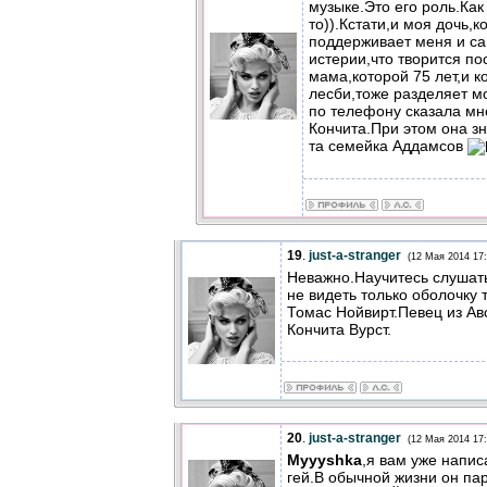
музыке.Это его роль.Как
то)).Кстати,и моя дочь,
поддерживает меня и с
истерии,что творится п
мама,которой 75 лет,и к
лесби,тоже разделяет 
по телефону сказала мн
Кончита.При этом она з
та семейка Аддамсов
19
.
just-a-stranger
(12 Мая 2014 17:
Неважно.Научитесь слушать
не видеть только оболочку 
Томас Нойвирт.Певец из Ав
Кончита Вурст.
20
.
just-a-stranger
(12 Мая 2014 17:
Myyyshka
,я вам уже напис
гей.В обычной жизни он па