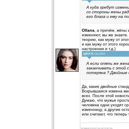
А куда гребут измен
со стороны жены рад
его блага и ему на по
Ollana
, а причём, жёны
изменяют, вы же знаете.
теорию, как мужу от этог
и как мужу от этого хор
настроении и т.д.)
ЦИТАТА
OLLANA
А если опять же жен
заканчивать с этой с
потеряна ? Двойные 
Да, какие двойные станд
Вскрывшаяся измена же
всех. После этой новост
Думаю, что мужья прости
человека одни уходят ср
изменницу, а другие ос
или считают, что теперь 