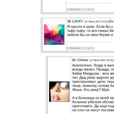
19
.
LUCKY
[
Ма
(17 Июля 2015 15:21)
Я просто в шоке. Если бы у
тьфу-тьфу- то вся семья бе
забили бы на свои блузки и 
21
.
Cirmus
(17 Июля 2015 19:24)
Аналогично. Когда я жа
всегда жалел. Правда, п
бабка Магдушка - всю жи
лет. Дед умер задолго до
приструнивал: дети, тиш
тише, мамочку голова бо
Жена. Кто умер? Муж.
А в больнице со мной к
больные убегали обстир
приготовить. Да еще под
на стол не могут постави