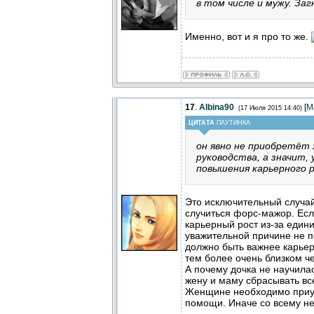
в том числе и мужу. За
Именно, вот и я про то же.
17
.
Albina90
[
М
(17 Июля 2015 14:40)
ЦИТАТА
ПАУТИНКА
он явно не приобретёт
руководства, а значит,
повышения карьерного 
Это исключительный случай
случиться форс-мажор. Есл
карьерный рост из-за един
уважительной причине не п
должно быть важнее карьерн
тем более очень близком ч
А почему дочка не научилас
жену и маму сбрасывать вс
Женщине необходимо приуч
помощи. Иначе со всему не