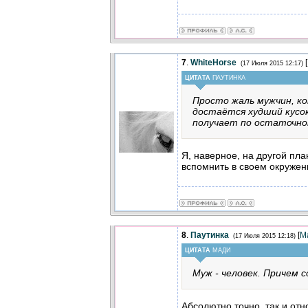
7
.
WhiteHorse
[
(17 Июля 2015 12:17)
ЦИТАТА
ПАУТИНКА
Просто жаль мужчин, к
достаётся худший кусок
получает по остаточно
Я, наверное, на другой пла
вспомнить в своем окружен
8
.
Паутинка
[
М
(17 Июля 2015 12:18)
ЦИТАТА
МАДИ
Муж - человек. Причем 
Абсолютно точно, так и отно