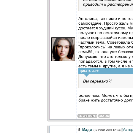
приводит к растворени
Ангелина, так никто и не г
самоотдаче. Просто жаль м
достаётся худший кусок. Му
получает по остаточному п
после вскрывшейся измены,
частями тела. Советовала 
"прокололись" на левых отн
семьёй, т.к. она уже безвоз
Допускаю, что это только у
попадаются, в том числе и 
есть темы и другие, а я не 
ЦИТАТА
ИРИС
Вы серьезно?!
Более чем. Может, что бы п
браке жить достаточно долг
5
.
Мади
[
Мате
(17 Июля 2015 12:03)