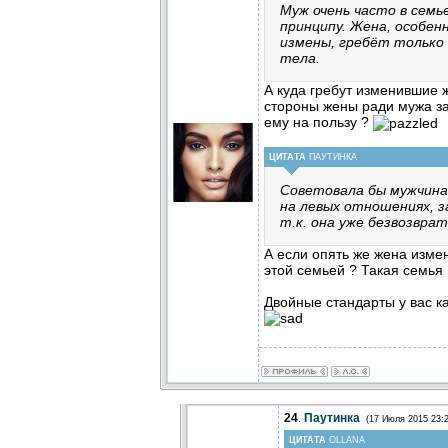
Муж очень часто в сем
принципу. Жена, особен
измены, гребёт только 
тела.
А куда гребут изменившие 
стороны жены ради мужа за
ему на пользу ?
ЦИТАТА
ПАУТИНКА
Советовала бы мужчина
на левых отношениях, з
т.к. она уже безвозвра
А если опять же жена измен
этой семьей ? Такая семья
Двойные стандарты у вас ка
24
.
Паутинка
(17 Июля 2015 23:2
ЦИТАТА
OLLANA