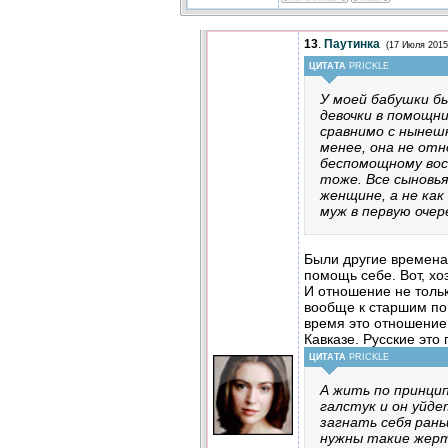
13
.
Паутинка
(17 Июля 2015
ЦИТАТА
PRICKLE
У моей бабушки бы
девочки в помощни
сравнимо с нынеш
менее, она не отн
беспомощному вос
тоже. Все сыновья
женщине, а не как 
муж в первую очер
Были другие времена.
помощь себе. Вот, хо
И отношение не тольк
вообще к старшим по
время это отношение 
Кавказе. Русские это
ЦИТАТА
PRICKLE
А жить по принцип
галстук и он уйде
загнать себя рань
нужны такие жер