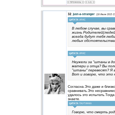
32
.
just-a-stranger
(18 Июля 2015 23
ЦИТАТА
ИРИС
В любом случае, вы сра
жизнь Родителей(людей
всегда будут тебя люб
любых обстоятельствах
ЦИТАТА
ИРИС
Неужели за "штаны в д
матери и отца? Вы пол
"штаны" перевесят? Я 
Вот и говорю, что это 
Согласна.Это даже и близ
сравнивать.Это несравнимо
удалось это испытать.Тогда 
знаете.
ЦИТАТА
ПАУТИНКА
Говорю, что смерть ро