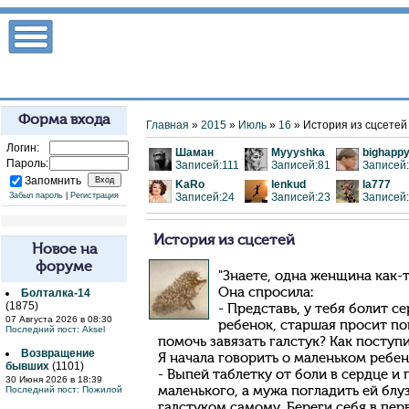
Форма входа
Главная
»
2015
»
Июль
»
16
» История из сцсетей
Логин:
Шаман
Myyyshka
bighapp
Пароль:
Записей:111
Записей:81
Записей
Запомнить
KaRo
lenkud
la777
Забыл пароль
|
Регистрация
Записей:24
Записей:23
Записей
История из сцсетей
Новое на
форуме
"Знаете, одна женщина как-
Она спросила:
Болталка-14
(1875)
- Представь, у тебя болит с
07 Августа 2026 в 08:30
ребенок, старшая просит пог
Последний пост:
Aksel
помочь завязать галстук? Как поступиш
Возвращение
Я начала говорить о маленьком ребен
бывших
(1101)
- Выпей таблетку от боли в сердце и 
30 Июня 2026 в 18:39
Последний пост:
Пожилой
маленького, а мужа погладить ей блуз
галстуком самому. Береги себя в пер