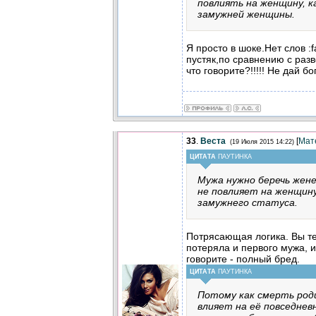
повлиять на женщину, к
замужней женщины.
Я просто в шоке.Нет слов :f
пустяк,по сравнению с ра
что говорите?!!!!! Не дай бо
33
.
Веста
[
Мат
(19 Июля 2015 14:22)
ЦИТАТА
ПАУТИНКА
Мужа нужно беречь жене
не повлияет на женщину
замужнего статуса.
Потрясающая логика. Вы те
потеряла и первого мужа, и
говорите - полный бред.
ЦИТАТА
ПАУТИНКА
Потому как смерть род
влияет на её повседнев