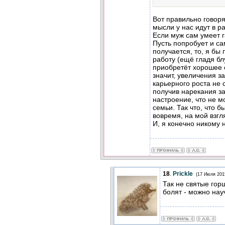
Вот правильно говоря
мысли у нас идут в р
Если муж сам умеет г
Пусть попробует и са
получается, то, я бы
работу (ещё гладя бл
приобретёт хорошее 
значит, увеличения 
карьерного роста не с
получив нарекания за
настроение, что не м
семьи. Так что, что 
вовремя, на мой взгл
И, я конечно никому 
18
.
Prickle
(17 Июля 201
Так не святые гор
болят - можно нау