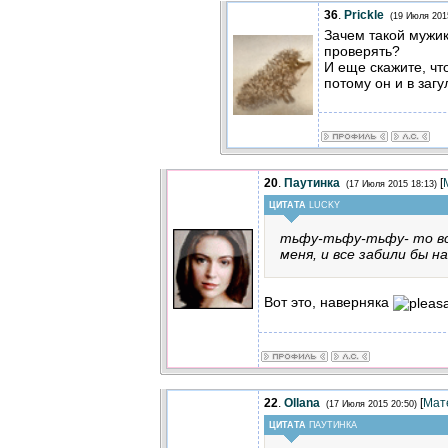
36
.
Prickle
(19 Июля 201
Зачем такой мужик
проверять?
И еще скажите, что
потому он и в загу
20
.
Паутинка
[
(17 Июля 2015 18:13)
ЦИТАТА
LUCKY
тьфу-тьфу-тьфу- то вся
меня, и все забили бы на
Вот это, наверняка
22
.
Ollana
[
Мат
(17 Июля 2015 20:50)
ЦИТАТА
ПАУТИНКА