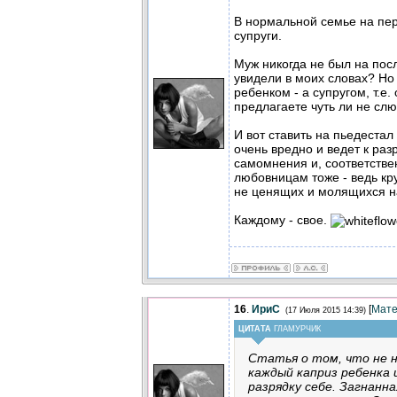
В нормальной семье на пер
супруги.
Муж никогда не был на посл
увидели в моих словах? Но
ребенком - а супругом, т.е
предлагаете чуть ли не слю
И вот ставить на пьедестал
очень вредно и ведет к ра
самомнения и, соответствен
любовницам тоже - ведь кр
не ценящих и молящихся на
Каждому - свое.
16
.
ИриС
[
Мате
(17 Июля 2015 14:39)
ЦИТАТА
ГЛАМУРЧИК
Статья о том, что не 
каждый каприз ребенка 
разрядку себе. Загнанна