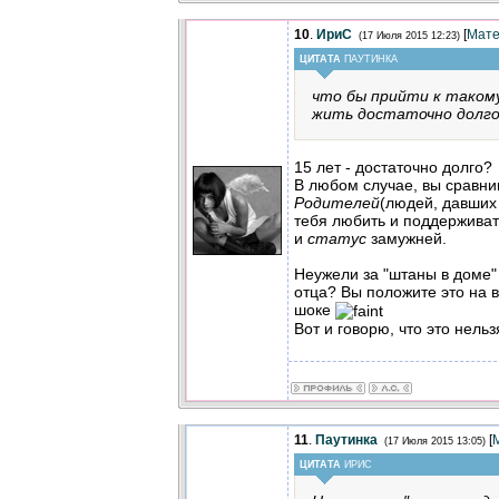
10
.
ИриС
[
Мате
(17 Июля 2015 12:23)
ЦИТАТА
ПАУТИНКА
что бы прийти к такому
жить достаточно долго
15 лет - достаточно долго?
В любом случае, вы сравни
Родителей
(людей, давших 
тебя любить и поддерживат
и
статус
замужней.
Неужели за "штаны в доме"
отца? Вы положите это на 
шоке
Вот и говорю, что это нель
11
.
Паутинка
[
(17 Июля 2015 13:05)
ЦИТАТА
ИРИС