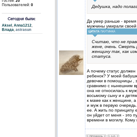
Гостей:
20
Пользователей:
0
Дедушка, надо полаг
Сегодня были:
Да умер раньше - время 
Aksel
,
Anna1212
,
мужчины умирали своей
Влада
,
astrasun
ЦИТАТА
ПАУТИНКА
Считаю, что не прав
жене, очень. Смерть
женщину так, как из
статуса.
А почему статус должен
ребенок? У моей бабушк
девочки в помощницы , з
сравнимо с нынешним вр
она не относилась к му
восьмому сыну и к детя
к маме как к женщине, а 
и муж в первую очередь.
ее. А жить по принципу е
он уйдет от меня - это п
времени в могилу. Кому