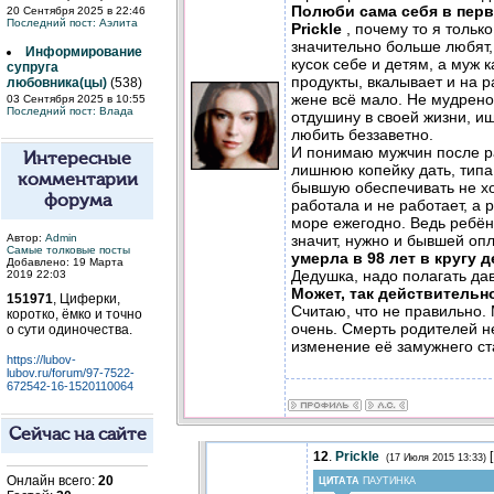
Полюби сама себя в пер
20 Сентября 2025 в 22:46
Последний пост:
Аэлита
Prickle
, почему то я тольк
значительно больше любят,
Информирование
кусок себе и детям, а муж 
супруга
продукты, вкалывает и на ра
любовника(цы)
(538)
жене всё мало. Не мудрено
03 Сентября 2025 в 10:55
Последний пост:
Влада
отдушину в своей жизни, ищ
любить беззаветно.
И понимаю мужчин после ра
Интересные
лишнюю копейку дать, типа
комментарии
бывшую обеспечивать не хо
форума
работала и не работает, а 
море ежегодно. Ведь ребён
значит, нужно и бывшей оп
Автор:
Admin
Самые толковые посты
умерла в 98 лет в кругу 
Добавлено: 19 Марта
Дедушка, надо полагать да
2019 22:03
Может, так действительн
151971
, Циферки,
Считаю, что не правильно.
коротко, ёмко и точно
очень. Смерть родителей н
о сути одиночества.
изменение её замужнего ст
https://lubov-
lubov.ru/forum/97-7522-
672542-16-1520110064
Сейчас на сайте
12
.
Prickle
[
(17 Июля 2015 13:33)
Онлайн всего:
20
ЦИТАТА
ПАУТИНКА