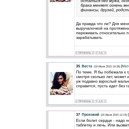
остаться без мужа, осо
брака меняет оочень мно
финансы, друзей, родств
Да правда что ли? Для мен
выручалочкой на протяжени
переживать относительно 
зарабатывать.
35
.
Веста
[
Мат
(19 Июля 2015 14:28)
По теме. Я бы побежала к 
смотря сколько лет, может 
уж подавно взрослый мальч
справится, пусть идет без г
37
.
Прохожий
[
(20 Июля 2015 12:15)
Если болит сердце - надо н
таблетку и лечь. Или вызва