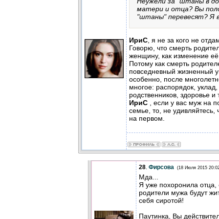
Неужели за "штаны в д
матери и отца? Вы пол
"штаны" перевесят? Я 
ИриС
, я не за кого не отда
Говорю, что смерть родител
женщину, как изменение её
Потому как смерть родител
повседневный жизненный ук
особенно, после многолетн
многое: распорядок, уклад,
родственников, здоровье и т
ИриС
, если у вас муж на 
семье, то, не удивляйтесь, 
на первом.
28
.
Фирсова
(18 Июля 2015 20:0
Мда...
Я уже похоронила отца,
родители мужа будут жит
себя сиротой!
Паутинка, Вы действител