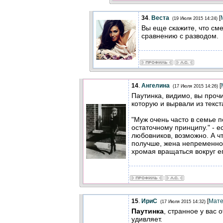
34
.
Веста
[
(19 Июля 2015 14:24)
Вы еще скажите, что сме
сравнению с разводом.
14
.
Ангелина
[
(17 Июля 2015 14:26)
Паутинка, видимо, вы прочи
которую и вырвали из текст
"Муж очень часто в семье п
остаточному принципу." - 
любовников, возможно. А ч
получше, жена непременно 
хромая вращаться вокруг е
15
.
ИриС
[
Мате
(17 Июля 2015 14:32)
Паутинка
, странное у вас 
удивляет.