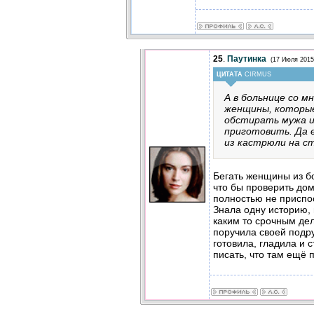
25
.
Паутинка
(17 Июля 2015
ЦИТАТА
CIRMUS
А в больнице со м
женщины, которые
обстирать мужа и
приготовить. Да 
из кастрюли на с
Бегать женщины из б
что бы проверить дом
полностью не приспо
Знала одну историю,
каким то срочным де
поручила своей подру
готовила, гладила и 
писать, что там ещё 