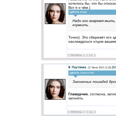
хотелось бы, что бы относи
Вот я о чём.)
ЦИТАТА
МАДИ
Надо его вовремя мыть,
кормить.
Точно). Это сбережёт его 
наслаждаться отцом вашим
9
.
Паутинка
[
М
(17 Июля 2015 12:20)
ЦИТАТА
ГЛАМУРЧИК
Загнанных лошадей бро
Гламурчик
, согласна, заго
загонять.