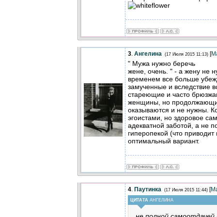
3
.
Ангелина
[
М
(17 Июля 2015 11:13)
" Мужа нужно беречь
жене, очень. " - а жену не 
временем все больше убежд
замученные и вследствие в
стареющие и часто брюзжа
женщины, но продолжающие
оказываются и не нужны. К
эгоистами, но здоровое са
адекватной заботой, а не 
гиперопекой (что приводит
оптимальный вариант.
4
.
Паутинка
[
М
(17 Июля 2015 11:44)
ЦИТАТА
АНГЕЛИНА
не полной самоотдачей 