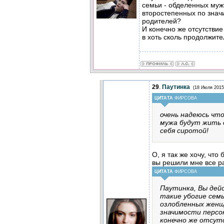
семьи - обделенных муж
второстепенных по знач
родителей?
И конечно же отсутстви
в хоть сколь продолжите
29
.
Паутинка
(18 Июля 2015
ЦИТАТА
ФИРСОВА
очень надеюсь чт
мужа будут жить д
себя сиротой!
О, я так же хочу, что
вы решили мне все р
ЦИТАТА
ФИРСОВА
Паутинка, Вы дей
такие убогие семь
озлобленных женщ
значимости персо
конечно же отсут