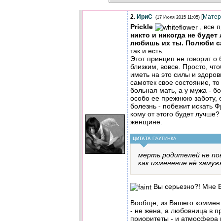
2
.
ИриС
[
Матер
(17 Июля 2015 11:05)
Prickle
, все 
никто и никогда не будет
любишь их ты. Полюби с
так и есть.
Этот принцип не говорит о
близким, вовсе. Просто, чт
иметь на это силы и здоров
самотек свое состояние, то
больная мать, а у мужа - б
особо ее прежнюю заботу, е
болезнь - побежит искать 
кому от этого будет лучше?
женщине.
ЦИТАТА
ПАУТИНКА
мерть родителей не по
как изменение её замуж
Вы серьезно?! Мне В
Вообще, из Вашего коммен
- не жена, а любовница в п
приоритеты - и атмосфера в