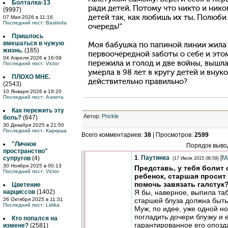
Болталка-13
ради детей. Потому что никто и нико
(9997)
детей так, как любишь их ты. Полюби
07 Мая 2026 в 11:16
Последний пост:
Bastinda
очередь!"
Пришлось
вмешаться в чужую
Моя бабушка по папиной линии жила
жизнь.
(165)
первоочередной заботы о себе и этом
04 Апреля 2026 в 16:09
пережила и голод и две войны, вышла
Последний пост:
Victor
умерла в 98 лет в кругу детей и внуко
ПЛОХО МНЕ.
действительно правильно?
(2543)
10 Января 2026 в 18:20
Последний пост:
Аэлита
Как пережить эту
Автор
:
Prickle
боль?
(647)
30 Декабря 2025 в 21:50
Последний пост:
Каркуша
Всего комментариев
:
38
|
Просмотров
:
2599
"Личное
Порядок выво
пространство"
1
.
Паутинка
[
М
супругов
(4)
(17 Июля 2015 08:59)
30 Ноября 2025 в 00:13
Представь, у тебя болит 
Последний пост:
Victor
ребенок, старшая просит 
помочь завязать галстук?
Цветение
Я бы, наверное, выпила таб
нарциссов
(1402)
старшей блуза должна быть
26 Октября 2025 в 11:31
Последний пост:
Lidika
Муж, по идее, уже одной но
погладить дочери блузку и е
Кто попался на
гарантированное его опозд
измене?
(2581)