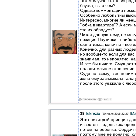
таком случае кто-то из родн
блузка, вы о чем?
Однако комментарии неско
Особенно любопытны выска
Интересно, многие ли женщ
"юбка в квартире"? А если м
это их обрадует?
Читая данную тему, не могу
позиция Паутинки - наиболе
фанатизма, конечно - все ж
Конечно, для разных людей
но вообще-то если для вас
значимая, то непонятно, на
И все бы ничего. Смущает т
положительное отношение к
Судя по всему, в ее понима
жена ему завязывала галст
после этого уезжала с любов
38
.
lukrezia
[
Ма
(20 Июля 2015 22:29)
Этот нехитрый принцип даж
известен – одень кислородн
потом на ребенка. Сердечн
поэтому мне не понятно, 