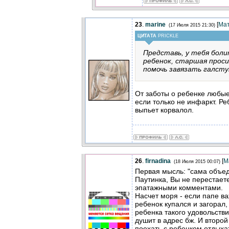
23
.
marine
[
Ма
(17 Июля 2015 21:30)
ЦИТАТА
PRICKLE
Представь, у тебя боли
ребенок, старшая проси
помочь завязать галсту
От заботы о ребенке любые
если только не инфаркт. Ре
выпьет корвалол.
26
.
firnadina
[
М
(18 Июля 2015 00:07)
Первая мысль: "сама объеда
Паутинка, Вы не перестает
эпатажными комментами.
Насчет моря - если папе ва
ребенок купался и загорал,
ребенка такого удовольстви
душит в адрес бж. И второй
поехать с ребенком отдыхат