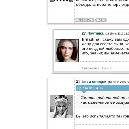
объедала, пора теперь отд
27
.
Паутинка
(18 Июля 2015 12:5
firnadina
, скажу вам од
жену для своего сына, ка
его поздней любовью, то,
что, значит, вы замечате
31
.
just-a-stranger
(18 Июля 2015 22
ЦИТАТА
ПАУТИНКА
Смерть родителей не п
как изменение её замуж
Вы это испытали,что так го