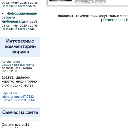
20 Сентября 2025 в 22:46
Последний пост:
Аэлита
Информирование
Добавлять комментарии могут только зар
супруга
[
Регистрация
|
В
любовника(цы)
(538)
03 Сентября 2025 в 10:55
Последний пост:
Влада
Интересные
комментарии
форума
Автор:
Admin
Самые толковые посты
Добавлено: 19 Марта
2019 22:03
151971
, Циферки,
коротко, ёмко и точно
о сути одиночества.
https://lubov-
lubov.ru/forum/97-7522-
672542-16-1520110064
Сейчас на сайте
Онлайн всего:
25