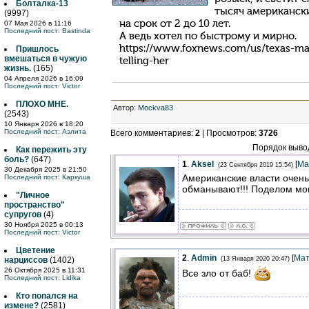
Болталка-13
тысяч американски
(9997)
на срок от 2 до 10 лет.
07 Мая 2026 в 11:16
Последний пост:
Bastinda
А ведь хотел по быстрому и мирно.
https://www.foxnews.com/us/texas-ma
Пришлось
вмешаться в чужую
telling-her
жизнь.
(165)
04 Апреля 2026 в 16:09
Последний пост:
Victor
ПЛОХО МНЕ.
Автор
:
Mockva83
(2543)
10 Января 2026 в 18:20
Последний пост:
Аэлита
Всего комментариев
:
2
|
Просмотров
:
3726
Порядок выво
Как пережить эту
боль?
(647)
1
.
Aksel
[
Ма
(23 Сентября 2019 15:54)
30 Декабря 2025 в 21:50
Американские власти очень
Последний пост:
Каркуша
обманывают!!! Поделом мош
"Личное
пространство"
супругов
(4)
30 Ноября 2025 в 00:13
Последний пост:
Victor
Цветение
2
.
Admin
[
Мат
нарциссов
(1402)
(13 Января 2020 20:47)
26 Октября 2025 в 11:31
Все зло от баб!
Последний пост:
Lidika
Кто попался на
измене?
(2581)