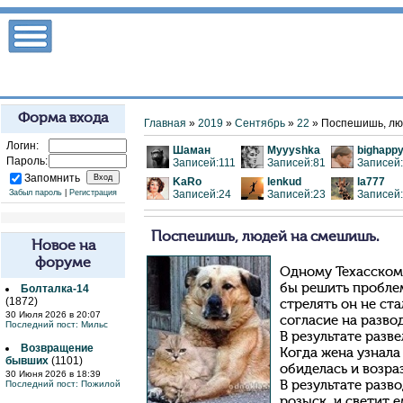
Форма входа
Главная
»
2019
»
Сентябрь
»
22
» Поспешишь, лю
Логин:
Шаман
Myyyshka
bighapp
Пароль:
Записей:111
Записей:81
Записей
Запомнить
KaRo
lenkud
la777
Забыл пароль
|
Регистрация
Записей:24
Записей:23
Записей
Поспешишь, людей на смешишь.
Новое на
форуме
Одному Техасском
бы решить пробле
Болталка-14
(1872)
стрелять он не ста
30 Июля 2026 в 20:07
согласие на развод
Последний пост:
Мильс
В результате разв
Возвращение
Когда жена узнала
бывших
(1101)
обиделась и возра
30 Июня 2026 в 18:39
Последний пост:
Пожилой
В результате разв
розыск, и светит 