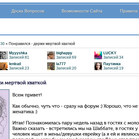
Доска Вопросов
Возможности Сайта
Правила
30
» Понравился - держи мертвой хваткой
Myyyshka
bighappy
LUCKY
Записей:81
Записей:69
Записей:34
lenkud
la777
Паутинка
Записей:23
Записей:20
Записей:19
жи мертвой хваткой
Всем привет!
Как обычно, чуть что - сразу на форум :) Хорошо, что н
женатика :)
Итак! Познакомилась пару недель назад в гостях с мол
Важно сказать - встретились мы на Шаббате, в гостях у
человек ищет в жены/девушки еврейку (а я ей и являюсь