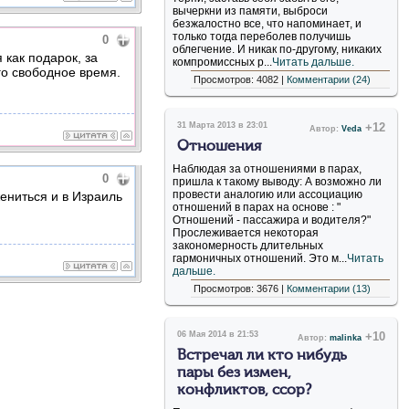
вычеркни из памяти, выброси
безжалостно все, что напоминает, и
только тогда переболев получишь
0
облегчение. И никак по-другому, никаких
как подарок, за
компромиссных р...
Читать дальше.
го свободное время.
Просмотров: 4082 |
Комментарии (24)
31 Марта 2013 в 23:01
+12
Автор:
Veda
Отношения
Наблюдая за отношениями в парах,
0
пришла к такому выводу: А возможно ли
провести аналогию или ассоциацию
ениться и в Израиль
отношений в парах на основе : "
Отношений - пассажира и водителя?"
Прослеживается некоторая
закономерность длительных
гармоничных отношений. Это м...
Читать
дальше.
Просмотров: 3676 |
Комментарии (13)
06 Мая 2014 в 21:53
+10
Автор:
malinka
Встречал ли кто нибудь
пары без измен,
конфликтов, ссор?