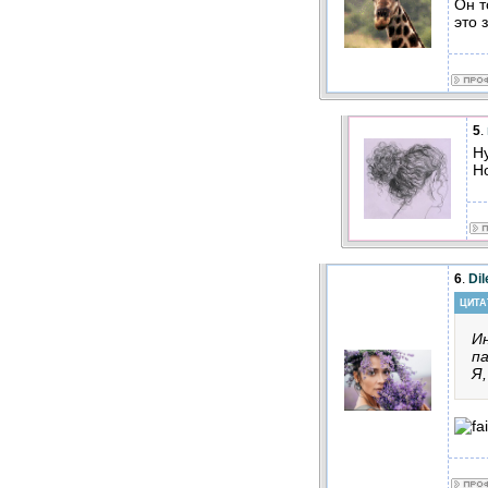
Он т
это 
5
.
Ну
Но
6
.
Di
ЦИТА
Ин
па
Я,