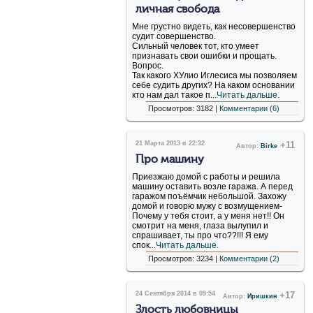
личная свобода
Мне грустно видеть, как несовершенство
судит совершенство.
Сильный человек тот, кто умеет
признавать свои ошибки и прощать.
Вопрос.
Так какого ХУлио Иглесиса мы позволяем
себе судить других? На каком основании
кто нам дал такое п...
Читать дальше.
Просмотров: 3182 |
Комментарии (6)
21 Марта 2013 в 22:32
+11
Автор:
Birke
Про машину
Приезжаю домой с работы и решила
машину оставить возле гаража. А перед
гаражом поъёмчик небольшой. Захожу
домой и говорю мужу с возмущением-
Почему у тебя стоит, а у меня нет!! Он
смотрит на меня, глаза вылупил и
спрашивает, ты про что??!!! Я ему
спок...
Читать дальше.
Просмотров: 3234 |
Комментарии (2)
24 Сентября 2014 в 09:54
+17
Автор:
Иришкин
Злость любовницы