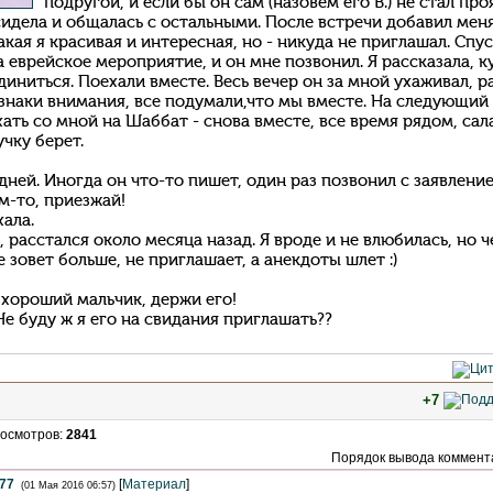
подругой, и если бы он сам (назовем его В.) не стал пр
идела и общалась с остальными. После встречи добавил меня
акая я красивая и интересная, но - никуда не приглашал. Спус
на еврейское мероприятие, и он мне позвонил. Я рассказала, к
иниться. Поехали вместе. Весь вечер он за мной ухаживал, 
знаки внимания, все подумали,что мы вместе. На следующий 
ать со мной на Шаббат - снова вместе, все время рядом, сал
учку берет.
ней. Иногда он что-то пишет, один раз позвонил с заявление
м-то, приезжай!
хала.
, расстался около месяца назад. Я вроде и не влюбилась, но ч
 зовет больше, не приглашает, а анекдоты шлет :)
 хороший мальчик, держи его!
Не буду ж я его на свидания приглашать??
+7
осмотров
:
2841
Порядок вывода коммент
777
[
Материал
]
(01 Мая 2016 06:57)