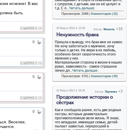
Выкладывает в соцсеть семейные фото,
сем исчезнет. В вас
с супругом, с детьми, как он её целует и
т.д. С о...
Читать дальше.
должна быть.
Просмотров: 2096 |
Комментарии (16)
19 Марта 2013 в 13:33
+10
Автор:
Мишель
Ненужность брака
0
Пришла к выводу, что брак мне не нужен.
Не хочу заботиться о мужчине, хочу
только о детях. Не верю в их любовь,
особенно бесит скоротечность этого
явления у них.
Материальная сторона в жизни в наших
руках, зависимость - самое страшное
лично дл...
Читать дальше.
Просмотров: 4761 |
Комментарии (49)
0
12 Марта 2017 в 19:29
+3
Автор:
Паутинка
Продолжение истории о
сёстрах
Как я сообщала ранее, есть две родные
0
сестры, которые диаметрально
противоположную вели жизнь. Я знаю,
ться. Веселее,
что младшая, имеющая семью, детей-
чается.
пылает завистью, переросшей в