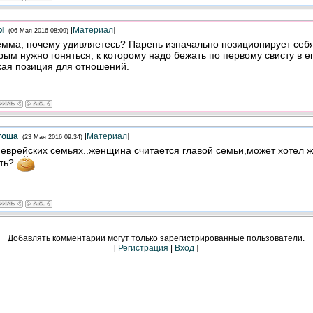
l
[
Материал
]
(06 Мая 2016 08:09)
мма, почему удивляетесь? Парень изначально позиционирует себя 
рым нужно гоняться, к которому надо бежать по первому свисту в е
ая позиция для отношений.
тоша
[
Материал
]
(23 Мая 2016 09:34)
 еврейских семьях..женщина считается главой семьи,может хотел ж
ать?
Добавлять комментарии могут только зарегистрированные пользователи.
[
Регистрация
|
Вход
]