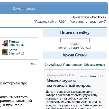
Комментарии
Приветствуем Вас
Гость
[
Правила сайта
·
RSS
] [
Как открыть новую тему?
]
Поиск по сайту
Тантра
Записей:32
поиск по тегам (меткам)
Seron
Записей:17
Архив Стены
Случайные
|
Популярные
|
Обсуждаемые
23:11
05 Февраля 2015 в 23:06
+13
Автор:
Шаман
Измена мужа и
е с историей про
материальный вопрос.
Деньги, основная движущая сила
которая заставляет обманутую жену
одым человеком.
совершить над собою усилие и
 раввина, молодой
"простить" изменившего мужа. Мысль о
). Я пришла с
том, что он уйдет к другой бабе и унесет
с собой свою большую зарплату