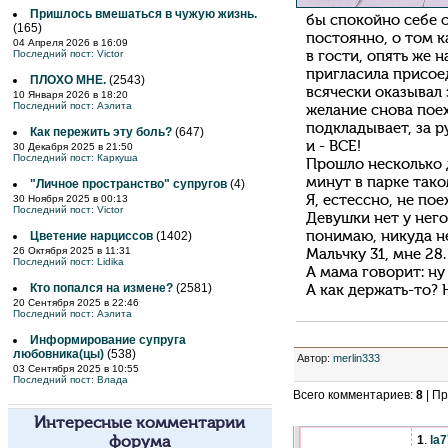
Пришлось вмешаться в чужую жизнь.
бы спокойно себе с
(165)
постоянно, о том к
04 Апреля 2026 в 16:09
Последний пост:
Victor
в гости, опять же 
пригласила присоед
ПЛОХО МНЕ.
(2543)
всячески оказывал 
10 Января 2026 в 18:20
Последний пост:
Аэлита
желание снова поех
подкладывает, за р
Как пережить эту боль?
(647)
и - ВСЕ!
30 Декабря 2025 в 21:50
Последний пост:
Каркуша
Прошло несколько д
минут в парке тако
"Личное пространство" супругов
(4)
30 Ноября 2025 в 00:13
Я, естессно, не пое
Последний пост:
Victor
Девушки нет у него
Цветение нарциссов
(1402)
понимаю, никуда не
26 Октября 2025 в 11:31
Мальчку 31, мне 28.
Последний пост:
Lidika
А мама говорит: ну
Кто попался на измене?
(2581)
А как держать-то? 
20 Сентября 2025 в 22:46
Последний пост:
Аэлита
Информирование супруга
любовника(цы)
(538)
Автор
:
merlin333
03 Сентября 2025 в 10:55
Последний пост:
Влада
Всего комментариев
:
8
|
Пр
Интересные комментарии
1
.
la
форума