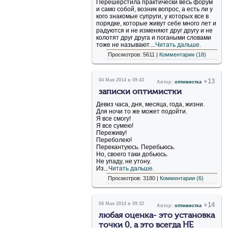
Перешерстила практически весь форум
и само собой, возник вопрос, а есть ли у
кого знакомые супруги, у которых все в
порядке, которые живут себе много лет и
радуются и не изменяют друг другу и не
колотят друг друга и погаными словами
тоже не называют....
Читать дальше.
Просмотров: 5611 |
Комментарии (18)
04 Мая 2014 в 09:43
+13
Автор:
оптимистка
записки оптимистки
Девиз часа, дня, месяца, года, жизни.
Для ночи то же может подойти.
Я все смогу!
Я все сумею!
Переживу!
Переболею!
Перекантуюсь. Перебьюсь.
Но, своего таки добьюсь.
Не упаду, не утону.
Из...
Читать дальше.
Просмотров: 3180 |
Комментарии (6)
04 Мая 2014 в 09:32
+14
Автор:
оптимистка
любая оценка- это установка
точки 0, а это всегда НЕ