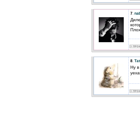
7
.
nab
Диле
кото
Плох
8
.
Та
Ну в
уех