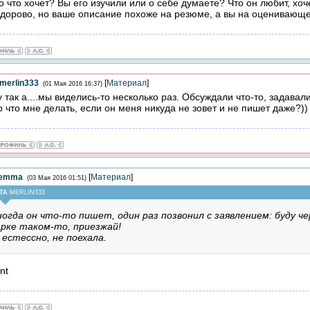
о что хочет? Вы его изучили или о себе думаете? Что он любит, хочет
здорово, но ваше описание похоже на резюме, а вы на оценивающе
merlin333
[
Материал
]
(01 Мая 2016 16:37)
 так а....мы виделись-то несколько раз. Обсуждали что-то, задавали
 что мне делать, если он меня никуда не зовет и не пишет даже?))
lemma
[
Материал
]
(03 Мая 2016 01:51)
ТА
MERLIN333
огда он что-то пишет, один раз позвонил с заявлением: буду че
рке таком-то, приезжай!
 естессно, не поехала.