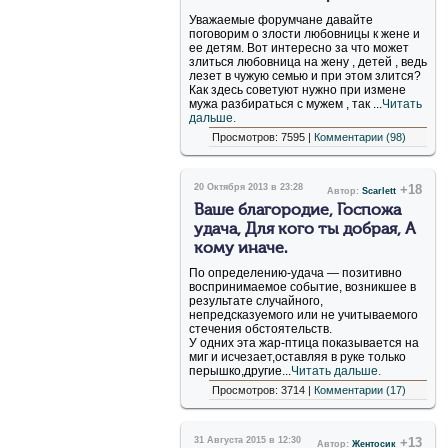
Уважаемые форумчане давайте
поговорим о злости любовницы к жене и
ее детям. Вот интересно за что может
злиться любовница на жену , детей , ведь
лезет в чужую семью и при этом злится?
Как здесь советуют нужно при измене
мужа разбираться с мужем , так ...
Читать
дальше.
Просмотров: 7595 |
Комментарии (98)
20 Октября 2013 в 23:28
+18
Автор:
Scarlett
Ваше благородие, Госпожа
удача, Для кого ты добрая, А
кому иначе.
По определению-удача — позитивно
воспринимаемое событие, возникшее в
результате случайного,
непредсказуемого или не учитываемого
стечения обстоятельств.
У одних эта жар-птица показывается на
миг и исчезает,оставляя в руке только
перышко,другие...
Читать дальше.
Просмотров: 3714 |
Комментарии (17)
31 Августа 2015 в 12:30
+13
Автор:
Жентосик