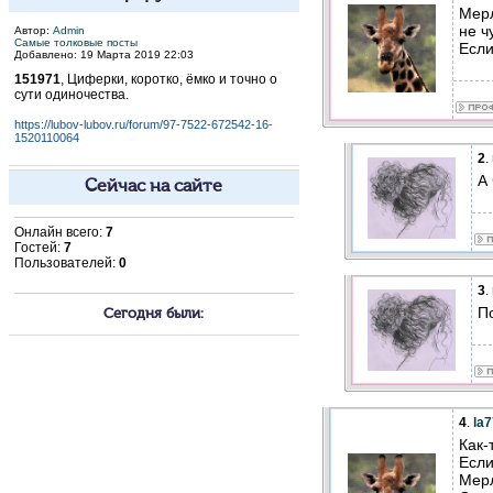
Мерл
не ч
Автор:
Admin
Самые толковые посты
Если
Добавлено: 19 Марта 2019 22:03
151971
, Циферки, коротко, ёмко и точно о
сути одиночества.
https://lubov-lubov.ru/forum/97-7522-672542-16-
1520110064
2
.
А 
Сейчас на сайте
Онлайн всего:
7
Гостей:
7
Пользователей:
0
3
.
По
Сегодня были:
4
.
la
Как-
Если
Мерл