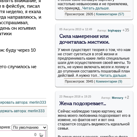
оявлять внимание, я
настолько невыносима и не приемлема,
 в фейсбук, писал
что принужд...
Читать дальше.
тя неделю, я ехала
Просмотров: 2605 |
Комментарии (57)
уда направляюсь, и
расспрашивал,
день он изъявил
05 Августа 2013 в 12:49
+35
Автор:
bighappy
атики
Сила намерения или
дочиталась мистики.
У меня существует теория о том, что нам
м: буду через 10
не стоит суетиться в этой жизни и
предпринимать какие либо специальные
шаги для осуществления своей мечты. То
его случилось не
есть, не нужно включать мозги и логику и
до отупения составлять пошаговый план
действий. А нужно тол...
Читать дальше.
Просмотров: 3945 |
Комментарии (9)
23 Января 2018 в 19:25
+2
Автор:
Mercury
Жена подозревает...
Сейчас наблюдаю такую картину, как
жена моего любовника подозревает его в
измене, но фактов нет и вот она
старается создать видимость идеальной
ариев:
семьи.
0