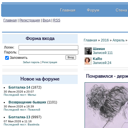
Главная
Форум
Стена
Главная
|
Регистрация
|
Вход
|
RSS
Форма входа
Главная
»
2016
»
Апрель
»
Логин:
Шаман
Пароль:
Записей:111
Запомнить
KaRo
Забыл пароль
|
Регистрация
Записей:24
Понравился - дер
Новое на форуме
Болталка-14
(1872)
30 Июля 2026 в 20:07
Последний пост:
Мильс
Возвращение бывших
(1101)
30 Июня 2026 в 18:39
Последний пост:
Пожилой
Болталка-13
(9997)
07 Мая 2026 в 11:16
Последний пост:
Bastinda