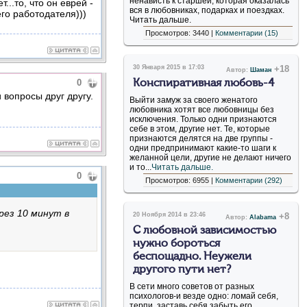
ненависть к старшей, которая оказалась
...то, что он еврей -
вся в любовниках, подарках и поездках.
го работодателя)))
Читать дальше.
Просмотров: 3440 |
Комментарии (15)
30 Января 2015 в 17:03
+18
Автор:
Шаман
0
Конспиративная любовь-4
 вопросы друг другу.
Выйти замуж за своего женатого
любовника хотят все любовницы без
исключения. Только одни признаются
себе в этом, другие нет. Те, которые
признаются делятся на две группы -
одни предпринимают какие-то шаги к
желанной цели, другие не делают ничего
и то...
Читать дальше.
0
Просмотров: 6955 |
Комментарии (292)
рез 10 минут в
20 Ноября 2014 в 23:46
+8
Автор:
Alabama
С любовной зависимостью
нужно бороться
беспощадно. Неужели
другого пути нет?
В сети много советов от разных
психологов-и везде одно: ломай себя,
терпи, заставь себя забыть его,