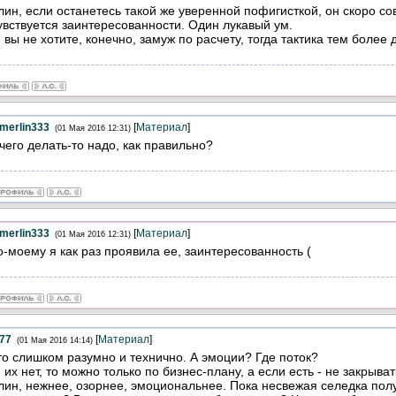
ин, если останетесь такой же уверенной пофигисткой, он скоро сов
увствуется заинтересованности. Один лукавый ум.
 вы не хотите, конечно, замуж по расчету, тогда тактика тем более 
merlin333
[
Материал
]
(01 Мая 2016 12:31)
чего делать-то надо, как правильно?
merlin333
[
Материал
]
(01 Мая 2016 12:31)
-моему я как раз проявила ее, заинтересованность (
777
[
Материал
]
(01 Мая 2016 14:14)
то слишком разумно и технично. А эмоции? Где поток?
 их нет, то можно только по бизнес-плану, а если есть - не закрыва
ин, нежнее, озорнее, эмоциональнее. Пока несвежая селедка полу