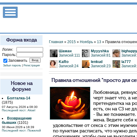
Форма входа
Главная
»
2015
»
Ноябрь
»
13
» Правила отношени
Логин:
Шаман
Myyyshka
bighapp
Пароль:
Записей:111
Записей:81
Записей
Запомнить
KaRo
lenkud
la777
Забыл пароль
|
Регистрация
Записей:24
Записей:23
Записей
Правила отношений "просто для сек
Новое на
форуме
Любовница, ревную
черт знает что, а н
Болталка-14
(1875)
претендентка на ро
07 Августа 2026 в 08:30
есть, он на СЗ не 
Последний пост:
Aksel
- Вы же понимаете. 
Возвращение
жена. Ведите себя
бывших
(1101)
удовольствие от секса с этим мужчин
30 Июня 2026 в 18:39
Последний пост:
Пожилой
по пунктам расписать, что нужно дел
отношениях, чтобы они не выходили 