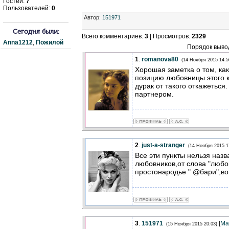
Гостей:
7
Пользователей:
0
Автор
:
151971
Сегодня были:
Всего комментариев
:
3
|
Просмотров
:
2329
Anna1212
,
Пожилой
Порядок выво
1
.
romanova80
(14 Ноября 2015 14:5
Хорошая заметка о том, как
позицию любовницы этого к
дурак от такого откажеться
партнером.
2
.
just-a-stranger
(14 Ноября 2015 1
Все эти пункты нельзя наз
любовников,от слова "любо
простонародье " @бари",во
3
.
151971
[
Ма
(15 Ноября 2015 20:03)