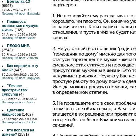
Болталка-13
партнеров.
(9997)
07 Мая 2026 в 11:16
Последний пост:
Bastinda
1. Не позволяйте ему рассказывать о 
хорошего, ни плохого. Он конечно уж
Пришлось
вмешаться в чужую
ограничьте его. Так и скажите: наши 
жизнь.
(165)
отношения, и пусть в них не будет ни
04 Апреля 2026 в 16:09
словах.
Последний пост:
Victor
ПЛОХО МНЕ.
2. Не усложняйте отношения "ради с
(2543)
"помощник по дому" именно для того
10 Января 2026 в 18:20
Последний пост:
Аэлита
статусы "претендент в мужья - женат
смешение этих статусов и порождае
Как пережить эту
боль?
(647)
присутствия мужчины в жизни. Это т
30 Декабря 2025 в 21:50
ненужные привязки. Неужто у Вас нет
Последний пост:
Каркуша
простую работу по дому помочь сдел
"Личное
Иногда можно просить о помощи, сам
пространство"
в определенной степени.
супругов
(4)
30 Ноября 2025 в 00:13
Последний пост:
Victor
3. Не посвящайте его в свои проблем
этом знать не обязательно, а Вам - л
Цветение
впишется в их решение или проявит 
нарциссов
(1402)
26 Октября 2025 в 11:31
того, чтобы он был к Вам внимателен
Последний пост:
Lidika
свиданий.
Кто попался на
измене?
(2581)