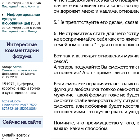
4. Не подсаживайтесь на его подарки
20 Сентября 2025 в 22:46
начнете их количество и качество оц
Последний пост:
Аэлита
он дорожит мною и нашими отношен
Информирование
супруга
5. Не препятствуйте его делам, связа
любовника(цы)
(538)
03 Сентября 2025 в 10:55
Последний пост:
Влада
6. Не стремитесь стать для него "отд
не воспринимайте себя как его жилет
Интересные
семейном окошке" - для отношения с
комментарии
Вот так и выглядят отношения мужч
форума
секса".
А теперь подумайте: Вы сможете так
Автор:
Admin
Самые толковые посты
отношения? А он - примет ли этот н
Добавлено: 19 Марта
2019 22:03
Если сможете ограничить не только в
151971
, Циферки,
коротко, ёмко и точно
функции любовника только секс-отн
о сути одиночества.
мужчине такой формат тоже не будет
сможете стабилизировать эту ситуаци
https://lubov-
lubov.ru/forum/97-7522-
сможете, или любовник будет несогл
672542-16-1520110064
отношениями - то лучше рвать и уход
Сейчас на сайте
Помните, что преимущество у того, к
важно, каким способом.
Онлайн всего:
7