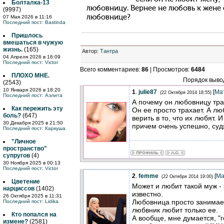
Болталка-13
любовницу. Вернее не любовь к жене
(9997)
любовнице?
07 Мая 2026 в 11:16
Последний пост:
Bastinda
Пришлось
вмешаться в чужую
жизнь.
(165)
Автор
:
Тантра
04 Апреля 2026 в 16:09
Последний пост:
Victor
Всего комментариев
:
86
|
Просмотров
:
6484
ПЛОХО МНЕ.
Порядок выво
(2543)
10 Января 2026 в 18:20
1
.
julie87
[
Ма
(22 Октября 2014 18:55)
Последний пост:
Аэлита
А почему он любовницу тр
Как пережить эту
Он ее просто трахает. А лю
боль?
(647)
верить в то, что их любят. 
30 Декабря 2025 в 21:50
причем очень успешно, суд
Последний пост:
Каркуша
"Личное
пространство"
супругов
(4)
30 Ноября 2025 в 00:13
Последний пост:
Victor
2
.
femme
[
Ма
(22 Октября 2014 19:00)
Цветение
Может и любит такой муж -
нарциссов
(1402)
известно.
26 Октября 2025 в 11:31
Любовница просто занимае
Последний пост:
Lidika
любвник любит только ее.
Кто попался на
А вообще, мне думается, "
измене?
(2581)