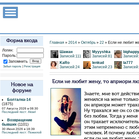
Форма входа
Главная
»
2014
»
Октябрь
»
22
» Если не любит ж
Логин:
Шаман
Myyyshka
bighapp
Пароль:
Записей:111
Записей:81
Записей
Запомнить
KaRo
lenkud
la777
Забыл пароль
|
Регистрация
Записей:24
Записей:23
Записей
Если не любит жену, то априори л
Новое на
форуме
Знаете, мне вот действ
женился на жене только 
Болталка-14
(1875)
он априори может трахат
07 Августа 2026 в 08:30
Ну трахался же он со с
Последний пост:
Aksel
без любви. Тогда у мен
Возвращение
он трахает исключитель
бывших
(1101)
этим непременно с любо
30 Июня 2026 в 18:39
Последний пост:
Пожилой
человек. И почему любо
если он не любит жену,