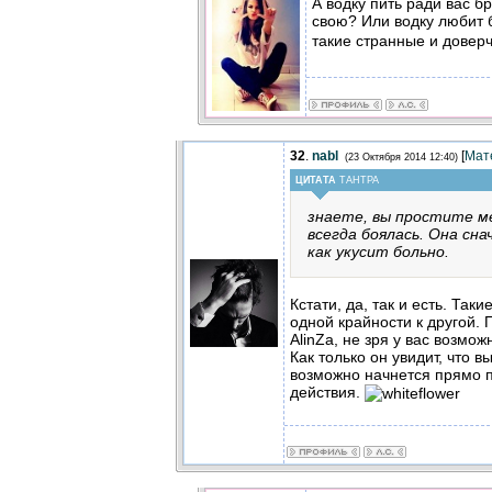
А водку пить ради вас б
свою? Или водку любит 
такие странные и довер
32
.
nabl
[
Мат
(23 Октября 2014 12:40)
ЦИТАТА
ТАНТРА
знаете, вы простите мен
всегда боялась. Она сн
как укусит больно.
Кстати, да, так и есть. Так
одной крайности к другой. 
AlinZa, не зря у вас возмож
Как только он увидит, что в
возможно начнется прямо 
действия.