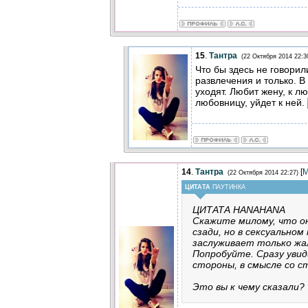
15
.
Тантра
(22 Октября 2014 22:3
Что бы здесь не говорил
развлечения и только. В
уходят. Любит жену, к л
любовницу, уйдет к ней.
14
.
Тантра
[
М
(22 Октября 2014 22:27)
ЦИТАТА
ПАУТИНКА
ЦИТАТА HANAHANA
Скажите милому, что он
сзади, но в сексуальном 
заслуживает только жа
Попробуйте. Сразу увид
стороны, в смысле со ст
Это вы к чему сказали?