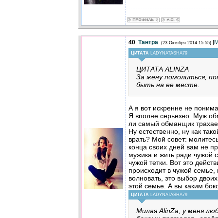
40
.
Тантра
[
М
(23 Октября 2014 15:55)
ЦИТАТА
LADYNATASHA79
ЦИТАТА ALINZA
За жену помолиться, п
быть на ее месте.
А я вот искренне не поним
Я вполне серьезно. Муж об
ли самый обманщик трахает
Ну естественно, ну как так
врать? Мой совет: молитесь 
конца своих дней вам не п
мужика и жить ради чужой 
чужой тетки. Вот это действ
происходит в чужой семье,
волновать, это выбор двоих,
этой семье. А вы каким бок
ЦИТАТА
LADYNATASHA79
Милая AlinZa, у меня лю