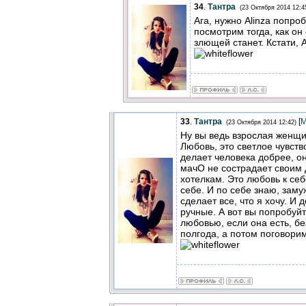
34
.
Тантра
(23 Октября 2014 12:4
Ага, нужно Alinza попро
посмотрим тогда, как он
злющей станет. Кстати, A
33
.
Тантра
[
М
(23 Октября 2014 12:42)
Ну вы ведь взрослая женщин
Любовь, это светлое чувств
делает человека добрее, он
мачО не сострадает своим 
хотелкам. Это любовь к се
себе. И по себе знаю, заму
сделает все, что я хочу. И 
ручные. А вот вы попробуй
любовью, если она есть, бе
полгода, а потом поговорим