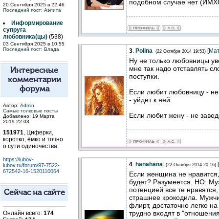
подобном случае нет (ИМХ
20 Сентября 2025 в 22:46
Последний пост:
Аэлита
Информирование
супруга
любовника(цы)
(538)
03 Сентября 2025 в 10:55
Последний пост:
Влада
3
.
Polina
[
Ма
(22 Октября 2014 19:53)
Ну не только любовницы ув
мне так надо отставлять сл
Интересные
поступки.
комментарии
форума
Если любит любовницу - не
- уйдет к ней.
Автор:
Admin
Самые толковые посты
Если любит жену - не заве
Добавлено: 19 Марта
2019 22:03
151971
, Циферки,
коротко, ёмко и точно
о сути одиночества.
https://lubov-
4
.
hanahana
[
lubov.ru/forum/97-7522-
(22 Октября 2014 20:16)
672542-16-1520110064
Если женщина не нравится,
будет? Разумеется. НО: М
потенцией все те нравятся, 
Сейчас на сайте
страшнее крокодила. Мужч
флирт, достаточно легко на
трудно входят в "отношения"
Онлайн всего:
174