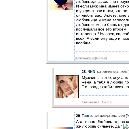
любовь здесь сильно преув
И если мужчина имеет отно
и уверяет вас в том, что не
он любит вас. Знаете, мне в
любовница и жена записали
любовником, то бишь с одн
послушали все это втроем,
интересно. Человек, спосо
всех. А если ему еще и позв
вообще...
28
.
NNN
[
(23 Октября 2014 12:09)
Мужчины в этих случаях 
жена, а тебя я люблю по
Т.е. вроде любит всех 
29
.
Тантра
[
М
(23 Октября 2014 12:27)
Ага, точно. Любовь то разн
же любовь сильнее, да?