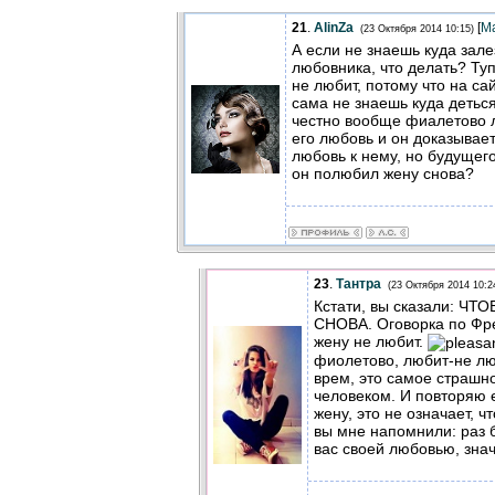
21
.
AlinZa
[
М
(23 Октября 2014 10:15)
А если не знаешь куда зале
любовника, что делать? Туп
не любит, потому что на са
сама не знаешь куда детьс
честно вообще фиалетово л
его любовь и он доказывает
любовь к нему, но будущего
он полюбил жену снова?
23
.
Тантра
(23 Октября 2014 10:2
Кстати, вы сказали: 
СНОВА. Оговорка по Фр
жену не любит.
фиолетово, любит-не лю
врем, это самое страшно
человеком. И повторяю 
жену, это не означает, ч
вы мне напомнили: раз б
вас своей любовью, знач