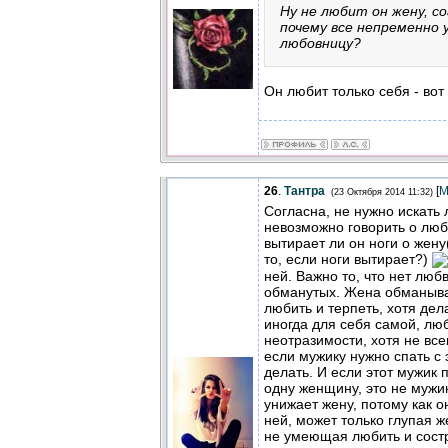
Ну не любит он жену, с
почему все непременно 
любовницу?
Он любит только себя - вот 
26
.
Тантра
[
М
(23 Октября 2014 11:32)
Согласна, не нужно искать 
невозможно говорить о любв
вытирает ли он ноги о жену
то, если ноги вытирает?)
ней. Важно то, что нет любв
обманутых. Жена обманыва
любить и терпеть, хотя дел
иногда для себя самой, лю
неотразимости, хотя не все
если мужику нужно спать с 
делать. И если этот мужик 
одну женщину, это не мужик
унижает жену, потому как о
ней, может только глупая ж
не умеющая любить и сост