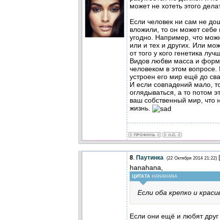
может не хотеть этого делат
Если человек ни сам не дош
вложили, то он может себе
угодно. Например, что мож
или и тех и других. Или мо
от того у кого генетика луч
Видов любви масса и форм 
человеком в этом вопросе.
устроен его мир ещё до св
И если совпадений мало, т
оглядываться, а то потом э
ваш собственный мир, что 
жизнь.
8
.
Паутинка
[
(22 Октября 2014 21:22)
hanahana,
ЦИТАТА
HANAHANA
Если оба крепко и краси
Если они ещё и любят друг 