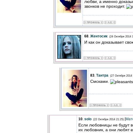
любви, а именно доказы
звонков не проходит.
68
.
Жентосик
(24 Октября 2014 
И как он доказывает св
83
.
Тантра
(27 Октября 2014 
Смсками.
10
.
solo
[
Мат
(22 Октября 2014 21:25)
Если любовницы не будут ве
их любовник, а они любят е