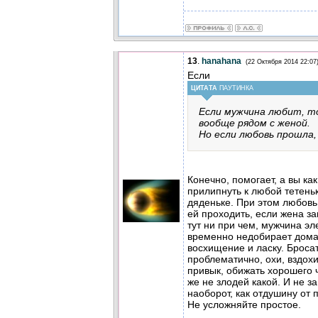
13
.
hanahana
(22 Октября 2014 22:07
Если
ЦИТАТА
ПАУТИНКА
Если мужчина любит, т
вообще рядом с женой.
Но если любовь прошла,
Конечно, помогает, а вы ка
прилипнуть к любой тетеньк
дяденьке. При этом любовь
ей проходить, если жена з
тут ни при чем, мужчина эл
временно недобирает дома:
восхищение и ласку. Броса
проблематично, охи, вздохи,
привык, обижать хорошего 
же не злодей какой. И не з
наоборот, как отдушину от 
Не усложняйте простое.