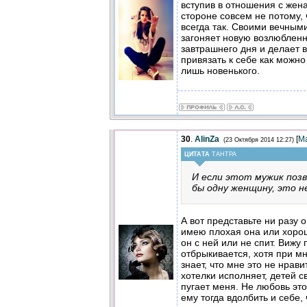
вступив в отношения с жен
стороне совсем не потому, 
всегда так. Своими вечным
загоняет новую возлюбленн
завтрашнего дня и делает 
привязать к себе как можно
лишь новенького.
30
.
AlinZa
[
М
(23 Октября 2014 12:27)
ЦИТАТА
ТАНТРА
И если этот мужик поз
бы одну женщину, это н
А вот представьте ни разу 
имею плохая она или хорош
он с ней или не спит. Виж
отбрыкивается, хотя при мн
знает, что мне это не нрави
хотелки исполняет, детей св
пугает меня. Не любовь это 
ему тогда вдолбить и себе,