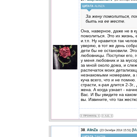
ЦИТАТА
ALINZA
За жену помолиться, п
быть на ее месте.
Она, наверное, даже не в к
помолиться. Это их жизнь, 
и.т.п. Ну нравится так чело
уверяю, в тот же день собр
дети бы не остановили. Это
любовницы. Поступки его, г
у меня любовник и за мусо
за мной около дома, и слеж
распечаток моих детализац
незнакомыми номерами, а 
куча всего, что и не помню
страсти, к-рая длится 2-3г.,
жена. А когда узнает - нач
Вас. И Вы увидите на како
вы. Извините, что так жестк
38
.
AlinZa
[
М
(23 Октября 2014 15:51)
ЦИТАТА
ТАНТРА