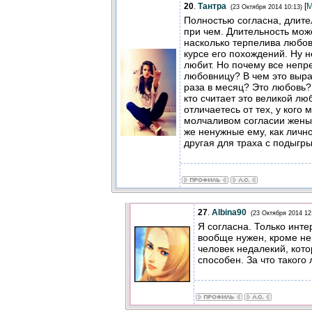
20
.
Тантра
[
М
(23 Октября 2014 10:13)
Полностью согласна, длите
при чем. Длительность може
насколько терпелива любов
курсе его похождений. Ну н
любит. Но почему все непр
любовницу? В чем это выра
раза в месяц? Это любовь?
кто считает это великой л
отличаетесь от тех, у кого
молчаливом согласии жены.
же ненужные ему, как личн
другая для траха с подыгр
27
.
Albina90
(23 Октября 2014 12
Я согласна. Только инте
вообще нужен, кроме не
человек недалекий, кото
способен. За что такого