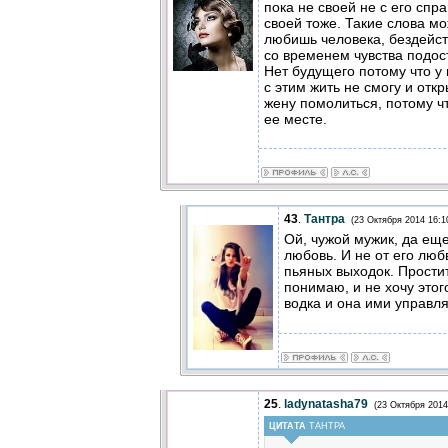
пока не своей не с его спра
своей тоже. Такие слова м
любишь человека, бездейст
со временем чувства подост
Нет будущего потому что у
с этим жить не смогу и отк
жену помолиться, потому ч
ее месте.
43
.
Тантра
(23 Октября 2014 16:1
Ой, чужой мужик, да еще
любовь. И не от его любв
пьяных выходок. Прости
понимаю, и не хочу этог
водка и она ими управля
25
.
ladynatasha79
(23 Октября 2014
ЦИТАТА
ТАНТРА