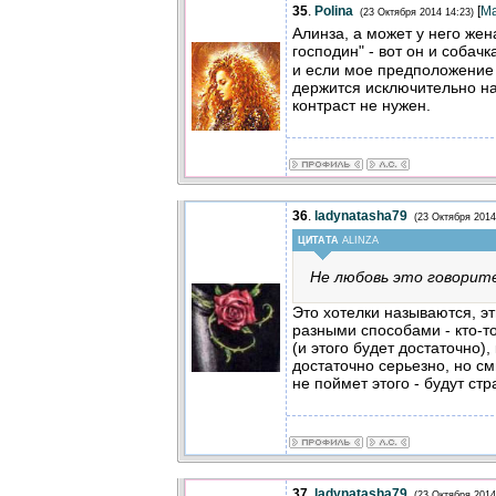
35
.
Polina
[
М
(23 Октября 2014 14:23)
Алинза, а может у него жен
господин" - вот он и собачк
и если мое предположение 
держится исключительно на
контраст не нужен.
36
.
ladynatasha79
(23 Октября 2014
ЦИТАТА
ALINZA
Не любовь это говорите
Это хотелки называются, э
разными способами - кто-т
(и этого будет достаточно)
достаточно серьезно, но с
не поймет этого - будут ст
37
.
ladynatasha79
(23 Октября 2014