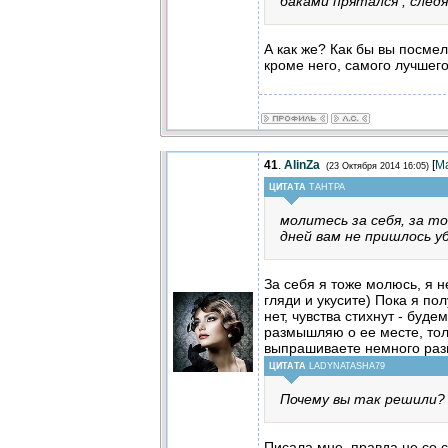
баками прятался , следя
А как же? Как бы вы посме
кроме него, самого лучшего
41
.
AlinZa
[
М
(23 Октября 2014 16:05)
ЦИТАТА
ТАНТРА
молитесь за себя, за то
дней вам не пришлось у
За себя я тоже молюсь, я 
гляди и укусите) Пока я пол
нет, чувства стихнут - буде
размышляю о ее месте, тол
выпрашиваете немного ра
ЦИТАТА
LADYNATASHA79
Почему вы так решили?
Писала мне, правда не со 