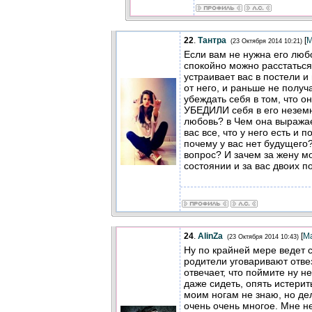
22
.
Тантра
[
М
(23 Октября 2014 10:21)
Если вам не нужна его любо
спокойно можно расстаться.
устраивает вас в постели и
от него, и раньше не получ
убеждать себя в том, что о
УБЕДИЛИ себя в его неземн
любовь? в Чем она выражае
вас все, что у него есть и 
почему у вас нет будущего?
вопрос? И зачем за жену мо
состоянии и за вас двоих 
24
.
AlinZa
[
М
(23 Октября 2014 10:43)
Ну по крайней мере ведет се
родители уговаривают отвез
отвечает, что поймите ну н
даже сидеть, опять истерить
моим ногам не знаю, но де
очень очень многое. Мне н