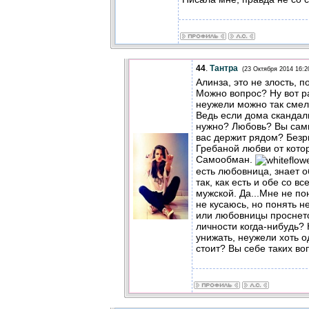
44
.
Тантра
(23 Октября 2014 16:2
Алинза, это не злость, п
Можно вопрос? Ну вот ра
неужели можно так смел
Ведь если дома скандал
нужно? Любовь? Вы сами
вас держит рядом? Безр
Гребаной любви от кото
Самообман.
есть любовница, знает о
так, как есть и обе со в
мужской. Да...Мне не пон
не кусаюсь, но понять не
или любовницы проснется
личности когда-нибудь?
унижать, неужели хоть о
стоит? Вы себе таких во