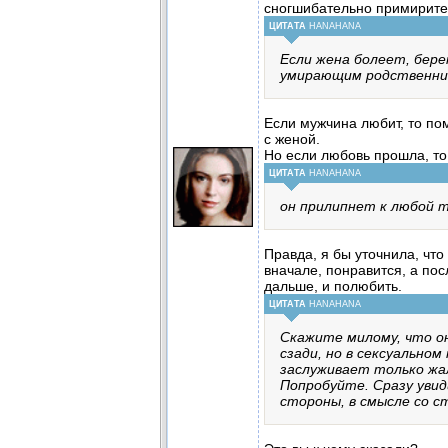
сногшибательно примирите
ЦИТАТА
HANAHANA
Если жена болеет, бере
умирающим родственни
Если мужчина любит, то по
с женой.
Но если любовь прошла, то
ЦИТАТА
HANAHANA
он прилипнет к любой 
Правда, я бы уточнила, что 
вначале, понравится, а пос
дальше, и полюбить.
ЦИТАТА
HANAHANA
Скажите милому, что он
сзади, но в сексуальном 
заслуживает только жа
Попробуйте. Сразу увид
стороны, в смысле со ст