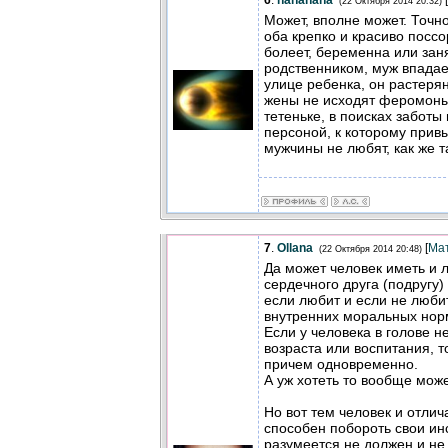
6
.
hanahana
[
(22 Октября 2014 20:32)
Может, вполне может. Точно
оба крепко и красиво поссо
болеет, беременна или за
родственником, муж впадае
улице ребенка, он растерян
жены не исходят феромоны
тетеньке, в поисках забот
персоной, к которому привы
мужчины не любят, как же т
7
.
Ollana
[
Ма
(22 Октября 2014 20:48)
Да может человек иметь и 
сердечного друга (подругу)
если любит и если не любит.
внутренних моральных нор
Если у человека в голове не
возраста или воспитания, т
причем одновременно.
А уж хотеть то вообще може
Но вот тем человек и отлич
способен побороть свои ин
разумеется не должен и не