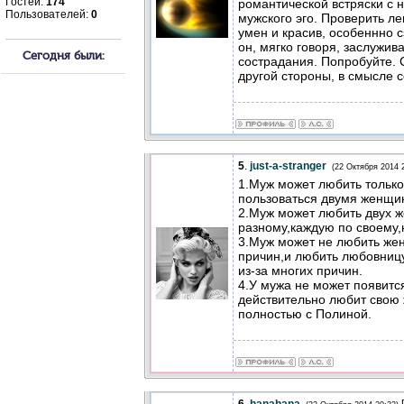
Гостей:
174
романтической встряски с 
Пользователей:
0
мужского эго. Проверить ле
умен и красив, особеннно с
он, мягко говоря, заслужив
Сегодня были:
сострадания. Попробуйте. 
другой стороны, в смысле с
5
.
just-a-stranger
(22 Октября 2014 
1.Муж может любить только
пользоваться двумя женщи
2.Муж может любить двух 
разному,каждую по своему,
3.Муж может не любить жену
причин,и любить любовницу 
из-за многих причин.
4.У мужа не может появитс
действительно любит свою 
полностью с Полиной.