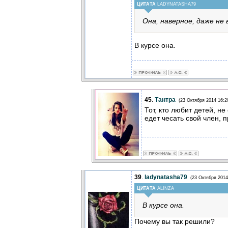
ЦИТАТА
LADYNATASHA79
Она, наверное, даже не 
В курсе она.
45
.
Тантра
(23 Октября 2014 16:2
Тот, кто любит детей, не
едет чесать свой член, 
39
.
ladynatasha79
(23 Октября 2014
ЦИТАТА
ALINZA
В курсе она.
Почему вы так решили?