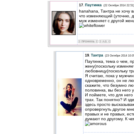
17
.
Паутинка
(22 Октября 2014 22:51
hanahana, Тантра не хочу 
что изменяющий (уточню, 
муж изменяет с другой жен
19
.
Тантра
(23 Октября 2014 10:0
Паутинка, тема о чем, п
жену(поскольку изменяе
любовницу(поскольку тра
Я считаю, пока у мужчи
одновременно, он не люб
скажите, что безумно л
половинка, вы без него 
И поймете, что для него
трах. Так понятно? И зде
здесь просто высказыва
опровергнуть другое м
правых и не правых, есть
думают по другому. К ч