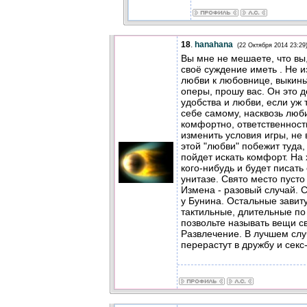
18
.
hanahana
(22 Октября 2014 23:29
Вы мне не мешаете, что вы,
своё суждение иметь . Не из
любви к любовнице, выкиньт
оперы, прошу вас. Он это д
удобства и любви, если уж 
себе самому, насквозь люб
комфортно, ответственности
изменить условия игры, не в
этой "любви" побежит туда,
пойдет искать комфорт. На 
кого-нибудь и будет писать
унитазе. Свято место пусто
Измена - разовый случай. С
у Бунина. Остальные завит
тактильные, длительные по
позвольте называть вещи с
Развлечение. В лучшем слу
перерастут в дружбу и сек