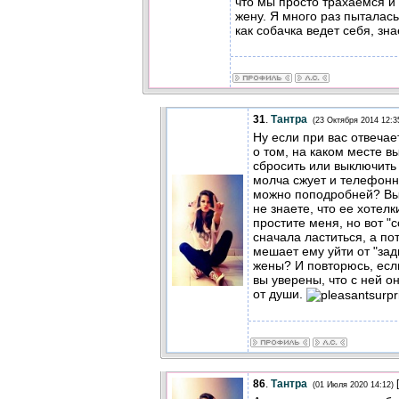
что мы просто трахаемся и
жену. Я много раз пыталась
как собачка ведет себя, зна
31
.
Тантра
(23 Октября 2014 12:3
Ну если при вас отвечает
о том, на каком месте в
сбросить или выключит
молча сжует и телефонны
можно поподробней? Вы 
не знаете, что ее хотелк
простите меня, но вот "
сначала ластиться, а пот
мешает ему уйти от "за
жены? И повторюсь, если
вы уверены, что с ней о
от души.
86
.
Тантра
[
(01 Июля 2020 14:12)