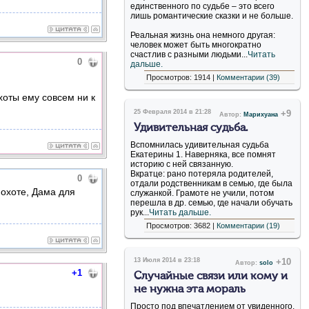
единственного по судьбе – это всего
лишь романтические сказки и не больше.
Реальная жизнь она немного другая:
человек может быть многократно
счастлив с разными людьми...
Читать
0
дальше.
Просмотров: 1914 |
Комментарии (39)
охоты ему совсем ни к
25 Февраля 2014 в 21:28
+9
Автор:
Марихуана
Удивительная судьба.
Вспомнилась удивительная судьба
Екатерины 1. Наверняка, все помнят
историю с ней связанную.
Вкратце: рано потеряла родителей,
0
отдали родственникам в семью, где была
 охоте, Дама для
служанкой. Грамоте не учили, потом
перешла в др. семью, где начали обучать
рук...
Читать дальше.
Просмотров: 3682 |
Комментарии (19)
13 Июля 2014 в 23:18
+10
Автор:
solo
+1
Случайные связи или кому и
не нужна эта мораль
Просто под впечатлением от увиденного.