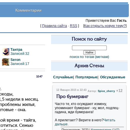
Комментарии
Приветствуем Вас
Гость
[
Правила сайта
·
RSS
] [
Как открыть новую тему?
]
Поиск по сайту
Тантра
Записей:32
поиск по тегам (меткам)
Seron
Записей:17
Архив Стены
Случайные
|
Популярные
|
Обсуждаемые
10:47
.
12 Января 2015 в 22:43
+12
Автор:
Spice_cherry
гоходы,
Про бумеранг
,5 недели в месяц.
Часто те, кто осуждают измену,
 проблемы жилья,
упоминают бумеранг - ну, мол, подлец-
товые - она.
гадина, жди бумеранга!
й время - тайга,
А прилетает? Верите в него?
Читать
дальше.
охотиться. Семью
Просмотров: 2070 |
Комментарии (147)