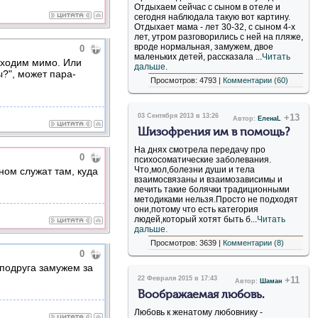
Отдыхаем сейчас с сыном в отеле и
сегодня наблюдала такую вот картину.
Отдыхает мама - лет 30-32, с сыном 4-х
лет, утром разговорились с ней на пляже,
вроде нормальная, замужем, двое
0
маленьких детей, рассказала ...
Читать
роходим мимо. Или
дальше.
ы?", может пара-
Просмотров: 4793 |
Комментарии (60)
03 Сентября 2013 в 13:26
+13
Автор:
ЕленаL
Шизофрения им в помощь?
На днях смотрела передачу про
0
психосоматические заболевания.
Что,мол,болезни души и тела
ном служат там, куда
взаимосвязаны и взаимозависимы и
лечить такие болячки традиционными
методиками нельзя.Просто не подходят
они,потому что есть категория
людей,который хотят быть б...
Читать
дальше.
Просмотров: 3639 |
Комментарии (8)
0
 подруга замужем за
22 Февраля 2015 в 17:43
+11
Автор:
Шаман
Воображаемая любовь.
Любовь к женатому любовнику -