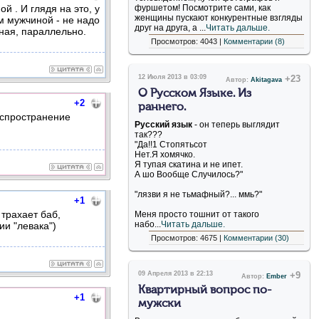
й . И глядя на это, у
фуршетом! Посмотрите сами, как
женщины пускают конкурентные взгляды
м мужчиной - не надо
друг на друга, а ...
Читать дальше.
дная, параллельно.
Просмотров: 4043 |
Комментарии (8)
12 Июля 2013 в 03:09
+23
Автор:
Akitagava
О Русском Языке. Из
+2
раннего.
аспространение
Русский язык
- он теперь выглядит
так???
"Да!!1 Стопятьсот
Нет.Я хомячко.
Я тупая скатина и не ипет.
А шо Вообще Случилось?"
"лязви я не тьмафный?... ммь?"
+1
трахает баб,
Меня просто тошнит от такого
набо...
Читать дальше.
ии "левака")
Просмотров: 4675 |
Комментарии (30)
09 Апреля 2013 в 22:13
+9
Автор:
Ember
Квартирный вопрос по-
+1
мужски