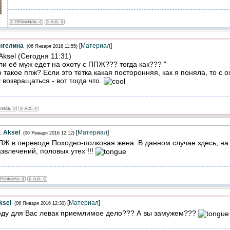
нгелина
[
Материал
]
(06 Января 2016 11:55)
 Aksel (Сегодня 11:31)
ли её муж едет на охоту с ППЖ??? тогда как??? "
о такое ппж? Если это тетка какая посторонняя, как я поняла, то с 
 возвращаться - вот тогда что.
.
Aksel
[
Материал
]
(06 Января 2016 12:12)
ПЖ в переводе Походно-полковая жена. В данном случае здесь, на
звлечений, половых утех !!!
ksel
[
Материал
]
(06 Января 2016 12:30)
ду для Вас левак приемлимое дело??? А вы замужем???