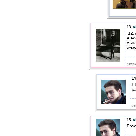
13
.
А
"12.
А ес
А чт
чему
14
П
ра
15
.
A
Похо