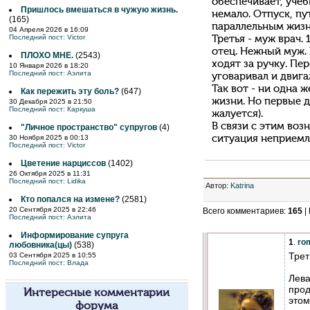
обеспечивает, учеб
Пришлось вмешаться в чужую жизнь.
немало. Отпуск, п
(165)
параллельным жизн
04 Апреля 2026 в 16:09
Последний пост:
Victor
Третья - муж врач.
отец. Нежный муж. 
ПЛОХО МНЕ.
(2543)
ходят за ручку. Пер
10 Января 2026 в 18:20
Последний пост:
Аэлита
уговаривал и двигал
Так вот - ни одна ж
Как пережить эту боль?
(647)
жизни. Но первые д
30 Декабря 2025 в 21:50
Последний пост:
Каркуша
жалуется).
В связи с этим воз
"Личное пространство" супругов
(4)
30 Ноября 2025 в 00:13
ситуация неприемле
Последний пост:
Victor
Цветение нарциссов
(1402)
26 Октября 2025 в 11:31
Последний пост:
Lidika
Автор
:
Katrina
Кто попался на измене?
(2581)
20 Сентября 2025 в 22:46
Всего комментариев
:
165
|
Последний пост:
Аэлита
Информирование супруга
1
.
ro
любовника(цы)
(538)
Трет
03 Сентября 2025 в 10:55
Последний пост:
Влада
Лева
прод
Интересные комментарии
этом
форума