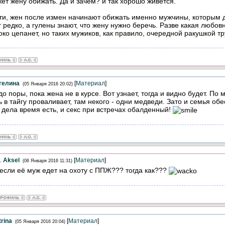
ет жену обижать. Да и зачем? и так хорошо живется.
ти, жен после измен начинают обижать именно мужчины, которым
 редко, а гулены знают, что жену нужно беречь. Разве какая любов
око цепанет, но таких мужиков, как правило, очередной ракушкой тр
гелина
[
Материал
]
(05 Января 2016 20:02)
до поры, пока жена не в курсе. Вот узнает, тогда и видно будет. По 
ь в тайгу проваливает, там некого - одни медведи. Зато и семья обе
 дела время есть, и секс при встречах обалденный!
.
Aksel
[
Материал
]
(06 Января 2016 11:31)
 если её муж едет на охоту с ППЖ??? тогда как???
rina
[
Материал
]
(05 Января 2016 20:04)