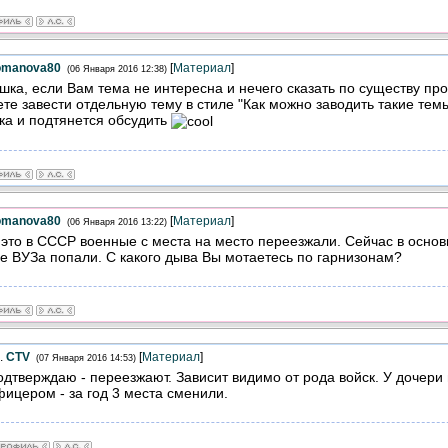
omanova80
[
Материал
]
(06 Января 2016 12:38)
шка, если Вам тема не интересна и нечего сказать по существу п
те завести отдельную тему в стиле "Как можно заводить такие тем
ка и подтянется обсудить
omanova80
[
Материал
]
(06 Января 2016 13:22)
 это в СССР военные с места на место переезжали. Сейчас в основ
е ВУЗа попали. С какого дыва Вы мотаетесь по гарнизонам?
.
CTV
[
Материал
]
(07 Января 2016 14:53)
одтверждаю - переезжают. Зависит видимо от рода войск. У дочери
ицером - за год 3 места сменили.