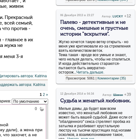
аботает , и
ные, живем
06 Декабря 2013 в 23:27
+12
Автор:
LUCKY
ми. Прекрасный
Палево - детективные и не
, всей семьей,
очень, смешные и грустные
а что против -
истории "вскрытия".
 - главное в их
Жутко хочется такую ветку открыть - но
на мужа не
меня уже критиковали из-за стремления
взять количеством веток.
Тема такая - вроде все умные и знают,
я меня 3-я
чего нельзя делать, чтобы не спалиться.
И когда действительно стараются-
пытаются быть аккуратно-
осторож...
Читать дальше.
Просмотров: 5061 |
Комментарии (35)
12 Декабря 2014 в 04:34
+39
1
2
»
Автор:
Шаман
Судьба и женатый любовник.
ариев:
0
Милые дамы, да будет вам всем
известно, что женатый любовник не
может быть вашей судьбой. Даже если от
"обалденного" секса стреляет пробка из
иной
затылка и разбивает хрустальную
му дали), а жена при
люстру на тысячи хрустящих под ногами
 что захочет, а не
осколков, а взаимопонимание такое,