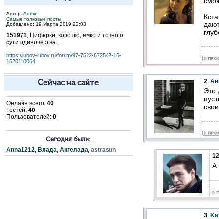
смож
Автор:
Admin
Кста
Самые толковые посты
дают
Добавлено: 19 Марта 2019 22:03
глуб
151971
, Циферки, коротко, ёмко и точно о
сути одиночества.
https://lubov-lubov.ru/forum/97-7522-672542-16-
1520110064
2
.
Ан
Сейчас на сайте
Это 
пуст
Онлайн всего:
40
свои
Гостей:
40
Пользователей:
0
Сегодня были:
Anna1212
,
Влада
,
Ангелада
,
astrasun
12
А
3
.
Kat