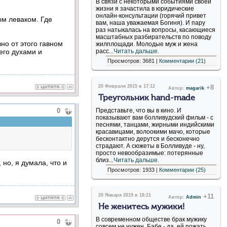
В связи с некоторыми событиями своей
жизни я зачастила в юридические
онлайн-консультации (горячий привет
ым леваком. Где
вам, наша уважаемая Богиня). И пару
раз натыкалась на вопросы, касающиеся
масштабных разбирательств по поводу
но от этого гавном
жилплощади. Молодые муж и жена
расс...
Читать дальше.
его духами и
Просмотров: 3681 |
Комментарии (21)
20 Февраля 2015 в 17:12
+8
Автор:
magarik
Треугольник hand-made
0
Представьте, что вы в кино. И
показывают вам болливудский фильм - с
песнями, танцами, жирными индийскими
красавицами, волоокими мачо, которые
бесконтактно дерутся и бесконечно
страдают. А сюжеты в Болливуде - ну,
просто невообразимые: потерянные
близ...
Читать дальше.
но, я думала, что и
Просмотров: 1933 |
Комментарии (25)
20 Января 2019 в 18:21
+11
Автор:
Admin
Не женитесь мужики!
В современном обществе брак мужику
0
совсем не нужен. Бабе - да, ей рожать