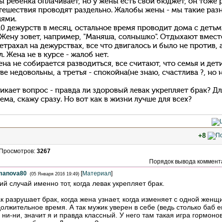
ы ребенка оплачивает, но у жены есть свой бюджет, он тоже р
утешествия проводят раздельно. Жалобы жены - мы такие раз
ями.
 10 дежурств в месяц, остальное время проводит дома с деть
Жену зовет, например, "Маняша, солнышко". Отдыхают вместе
етрахал на дежурствах, все что двигалось и было не против, 
. Жена не в курсе - жалоб нет.
ена не собирается разводиться, все считают, что семья и дети
ве недовольны, а третья - спокойна(не знаю, счастлива ?, но 
никает вопрос - правда ли здоровый левак укрепляет брак? Дл
ма, скажу сразу. Но вот как в жизни лучше для всех?
+8
Просмотров
:
3267
Порядок вывода коммент
manova80
[
Материал
]
(05 Января 2016 19:49)
ий случай именно тот, когда левак укрепляет брак.
к разрушает брак, когда жена узнает, когда изменяет с одной женщ
олжительное время. А так мужик уверен в себе (ведь столько баб е
 ни-ни, значит я и правда классный. У него там такая игра гормонов,