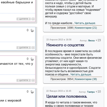
бы евойные барышни и
охота и надо, чтобы у детей была
полная семья с отцом и матерью. И
чтобы мужик пахал на семью "поднимая"
детей и содержа "достойно" свою
женушку.
И то среди наиболе...
Читать дальше.
Просмотров: 1698 |
Комментарии (21)
0
15 Апреля 2013 в 18:56
+19
Автор:
Лисса
Немного о соцсетях
В последнее время я заметила за собой
особенность - мне перестали быть
интересны соцсети. Они меня физически
0
утомляют, от них идёт какая-то
чаются от тех, что у
энергетика закрученности,
безысходности и однообразия. Соцсети
перестали быть возможностью для
поиска и общени...
Читать дальше.
Просмотров: 3954 |
Комментарии (38)
0
22 Января 2015 в 16:45
+10
Автор:
Тантра
Целая или половинка.
нии с мировой
Я когда-то читала о таком мнении, что
мифы о своих половинках и теории