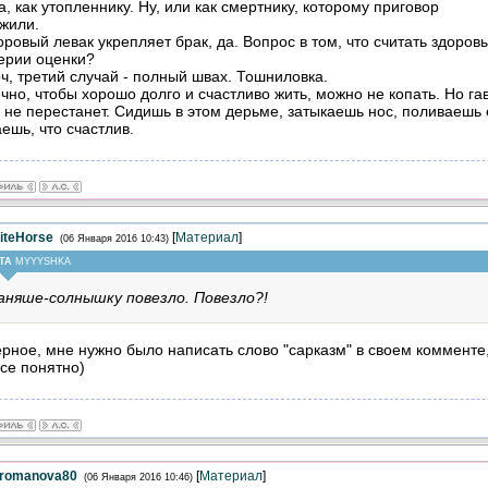
а, как утопленнику. Ну, или как смертнику, которому приговор
жили.
оровый левак укрепляет брак, да. Вопрос в том, что считать здоров
ерии оценки?
ч, третий случай - полный швах. Тошниловка.
чно, чтобы хорошо долго и счастливо жить, можно не копать. Но гав
 не перестанет. Сидишь в этом дерьме, затыкаешь нос, поливаешь 
ешь, что счастлив.
iteHorse
[
Материал
]
(06 Января 2016 10:43)
ТА
MYYYSHKA
аняше-солнышку повезло. Повезло?!
рное, мне нужно было написать слово "сарказм" в своем комменте, 
все понятно)
romanova80
[
Материал
]
(06 Января 2016 10:46)