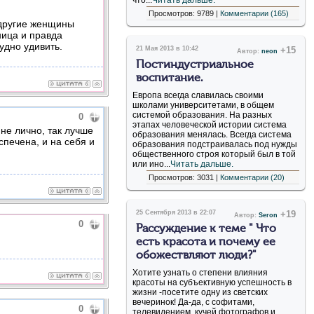
что...
Читать дальше.
Просмотров: 9789 |
Комментарии (165)
 другие женщины
ница и правда
удно удивить.
21 Мая 2013 в 10:42
+15
Автор:
neon
Постиндустриальное
воспитание.
Европа всегда славилась своими
школами университетами, в общем
системой образования. На разных
0
этапах человеческой истории система
мне лично, так лучше
образования менялась. Всегда система
спечена, и на себя и
образования подстраивалась под нужды
общественного строя который был в той
или ино...
Читать дальше.
Просмотров: 3031 |
Комментарии (20)
25 Сентября 2013 в 22:07
+19
Автор:
Seron
0
Рассуждение к теме " Что
есть красота и почему ее
обожествляют люди?"
Хотите узнать о степени влияния
красоты на субъективную успешность в
жизни -посетите одну из светских
вечеринок! Да-да, с софитами,
0
телевидением, кучей фотографов и