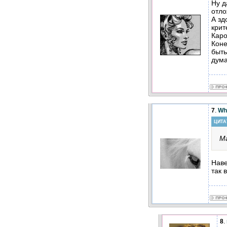
Ну д
отло
А зд
крит
Каро
Коне
быть
дума
7
.
Wh
ЦИТА
М
Наве
так 
8
.