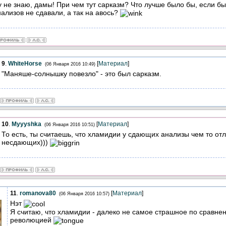
у не знаю, дамы! При чем тут сарказм? Что лучше было бы, если 
ализов не сдавали, а так на авось?
9
.
WhiteHorse
[
Материал
]
(06 Января 2016 10:49)
"Маняше-солнышку повезло" - это был сарказм.
10
.
Myyyshka
[
Материал
]
(06 Января 2016 10:51)
То есть, ты считаешь, что хламидии у сдающих анализы чем то отли
несдающих)))
11
.
romanova80
[
Материал
]
(06 Января 2016 10:57)
Нэт
Я считаю, что хламидии - далеко не самое страшное по сравне
революцией