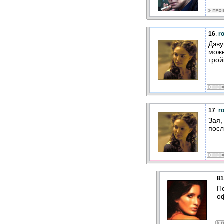
16
.
r
Дэву
може
трой
17
.
r
Зая,
посл
81
П
оф