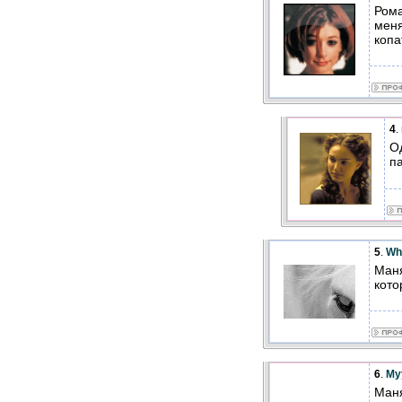
Рома
меня
копа
4
.
Од
п
5
.
Wh
Маня
кото
6
.
My
Маня