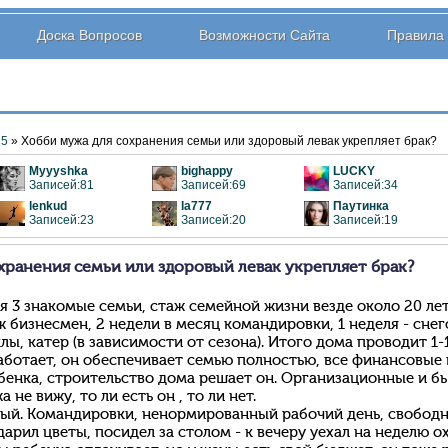
Доска Вопросов
Возможности Сайта
Правила
5
» Хобби мужа для сохранения семьи или здоровый левак укрепляет брак?
Myyyshka
bighappy
LUCKY
Записей:81
Записей:69
Записей:34
lenkud
la777
Паутинка
Записей:23
Записей:20
Записей:19
хранения семьи или здоровый левак укрепляет брак?
ня 3 знакомые семьи, стаж семейной жизни везде около 20 лет
ж бизнесмен, 2 недели в месяц командировки, 1 неделя - сне
ы, катер (в зависимости от сезона). Итого дома проводит 1-1
аботает, он обеспечивает семью полностью, все финансовые
бенка, строительство дома решает он. Организационные и бы
не вижу, то ли есть он , то ли нет.
ный. Командировки, ненормированный рабочий день, свободно
одарил цветы, посидел за столом - к вечеру уехал на неделю 