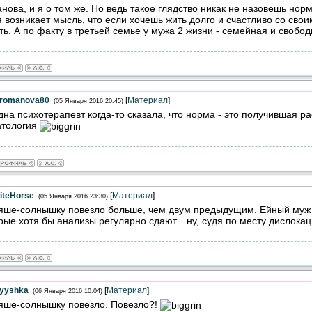
нова, и я о том же. Но ведь такое глядство никак не назовешь нормо
 возникает мысль, что если хочешь жить долго и счастливо со свои
ть. А по факту в третьей семье у мужа 2 жизни - семейная и свобо
romanova80
[
Материал
]
(05 Января 2016 20:45)
на психотерапевт когда-то сказала, что норма - это получившая р
атология
iteHorse
[
Материал
]
(05 Января 2016 23:30)
ше-солнышку повезло больше, чем двум предыдущим. Ейный муж 
рые хотя бы анализы регулярно сдают... ну, судя по месту дислокац
yyshka
[
Материал
]
(06 Января 2016 10:04)
ше-солнышку повезло. Повезло?!