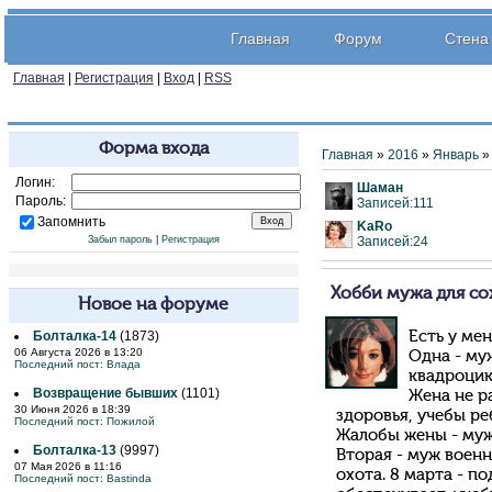
Главная
Форум
Стена
Главная
|
Регистрация
|
Вход
|
RSS
Форма входа
Главная
»
2016
»
Январь
»
Логин:
Шаман
Пароль:
Записей:111
Запомнить
KaRo
Забыл пароль
|
Регистрация
Записей:24
Хобби мужа для со
Новое на форуме
Болталка-14
(1873)
Есть у ме
06 Августа 2026 в 13:20
Одна - му
Последний пост:
Влада
квадроцикл
Возвращение бывших
(1101)
Жена не р
30 Июня 2026 в 18:39
здоровья, учебы ре
Последний пост:
Пожилой
Жалобы жены - мужа 
Болталка-13
(9997)
Вторая - муж воен
07 Мая 2026 в 11:16
охота. 8 марта - п
Последний пост:
Bastinda