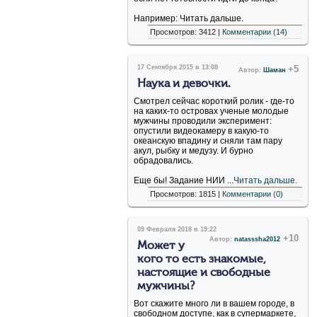
Например:
Читать дальше.
Просмотров: 3412 |
Комментарии (14)
17 Сентября 2015 в 13:08
+5
Автор:
Шаман
Наука и девочки.
Смотрел сейчас короткий ролик - где-то
на каких-то островах ученые молодые
мужчины проводили эксперимент:
опустили видеокамеру в какую-то
океанскую впадину и сняли там пару
акул, рыбку и медузу. И бурно
обрадовались.
Еще бы! Задание НИИ ...
Читать дальше.
Просмотров: 1815 |
Комментарии (0)
09 Февраля 2018 в 19:22
+10
Автор:
natasssha2012
Может у
кого то есть знакомые,
настоящие и свободные
мужчины?
Вот скажите много ли в вашем городе, в
свободном доступе, как в супермаркете,