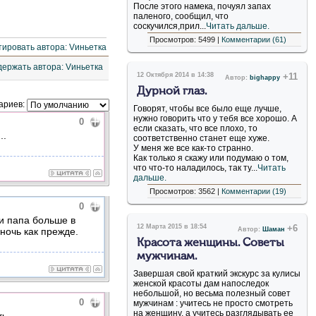
После этого намека, почуял запах
паленого, сообщил, что
соскучился,прил...
Читать дальше.
Просмотров: 5499 |
Комментарии (61)
12 Октября 2014 в 14:38
+11
Автор:
bighappy
Дурной глаз.
ариев:
Говорят, чтобы все было еще лучше,
нужно говорить что у тебя все хорошо. А
0
если сказать, что все плохо, то
..
соответственно станет еще хуже.
У меня же все как-то странно.
Как только я скажу или подумаю о том,
что что-то наладилось, так ту...
Читать
дальше.
Просмотров: 3562 |
Комментарии (19)
0
ли папа больше в
12 Марта 2015 в 18:54
+6
 ночь как прежде.
Автор:
Шаман
Красота женщины. Советы
мужчинам.
Завершая свой краткий экскурс за кулисы
женской красоты дам напоследок
небольшой, но весьма полезный совет
0
мужчинам : учитесь не просто смотреть
на женщину, а учитесь разглядывать ее
ть.