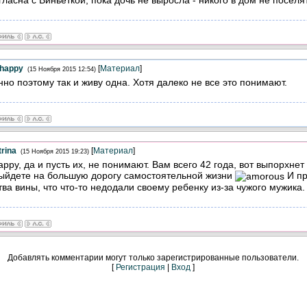
ghappy
[
Материал
]
(15 Ноября 2015 12:54)
но поэтому так и живу одна. Хотя далеко не все это понимают.
rina
[
Материал
]
(15 Ноября 2015 19:23)
appy, да и пусть их, не понимают. Вам всего 42 года, вот выпорхнет 
ыйдете на большую дорогу самостоятельной жизни
И пр
тва вины, что что-то недодали своему ребенку из-за чужого мужика.
Добавлять комментарии могут только зарегистрированные пользователи.
[
Регистрация
|
Вход
]