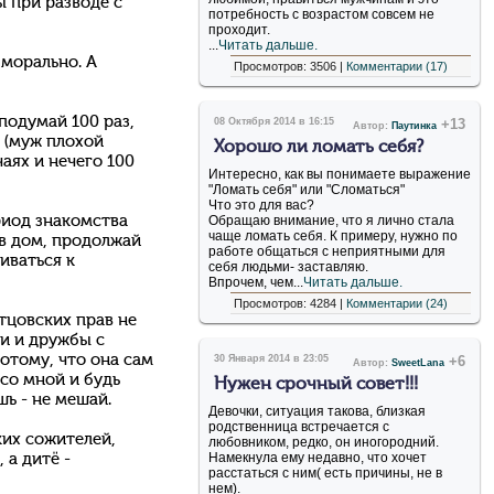
ы при разводе с
потребность с возрастом совсем не
проходит.
...
Читать дальше.
 морально. А
Просмотров: 3506 |
Комментарии (17)
подумай 100 раз,
08 Октября 2014 в 16:15
+13
Автор:
Паутинка
а (муж плохой
Хорошо ли ломать себя?
чаях и нечего 100
Интересно, как вы понимаете выражение
"Ломать себя" или "Сломаться"
Что это для вас?
риод знакомства
Обращаю внимание, что я лично стала
чаще ломать себя. К примеру, нужно по
о в дом, продолжай
работе общаться с неприятными для
иваться к
себя людьми- заставляю.
Впрочем, чем...
Читать дальше.
Просмотров: 4284 |
Комментарии (24)
отцовских прав не
и и дружбы с
потому, что она сам
30 Января 2014 в 23:05
+6
Автор:
SweetLana
 со мной и будь
Нужен срочный совет!!!
шь - не мешай.
Девочки, ситуация такова, близкая
родственница встречается с
аких сожителей,
любовником, редко, он иногородний.
Намекнула ему недавно, что хочет
 а дитё -
расстаться с ним( есть причины, не в
нем).