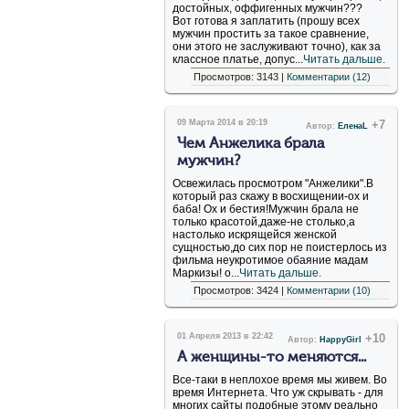
достойных, оффигенных мужчин???
Вот готова я заплатить (прошу всех
мужчин простить за такое сравнение,
они этого не заслуживают точно), как за
классное платье, допус...
Читать дальше.
Просмотров: 3143 |
Комментарии (12)
09 Марта 2014 в 20:19
+7
Автор:
ЕленаL
Чем Анжелика брала
мужчин?
Освежилась просмотром "Анжелики".В
который раз скажу в восхищении-ох и
баба! Ох и бестия!Мужчин брала не
только красотой,даже-не столько,а
настолько искрящейся женской
сущностью,до сих пор не поистерлось из
фильма неукротимое обаяние мадам
Маркизы! о...
Читать дальше.
Просмотров: 3424 |
Комментарии (10)
01 Апреля 2013 в 22:42
+10
Автор:
HappyGirl
А женщины-то меняются...
Все-таки в неплохое время мы живем. Во
время Интернета. Что уж скрывать - для
многих сайты подобные этому реально