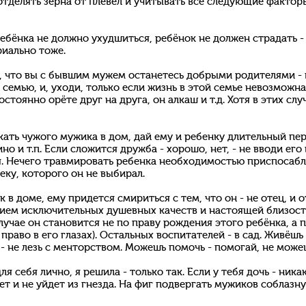
отделять зёрна от плевел и учитывать все следующие фактор
ребёнка не должно ухудшиться, ребёнок не должен страдать -
риально тоже.
м, что вы с бывшим мужем останетесь добрыми родителями - 
семью, и, уходи, только если жизнь в этой семье невозможн
стоянно орёте друг на друга, он алкаш и т.д. Хотя в этих слу
кать чужого мужика в дом, дай ему и ребенку длительный пе
ино и т.п. Если сложится дружба - хорошо, нет, - не вводи ег
я. Нечего травмировать ребенка необходимостью приспосабл
ку, которого он не выбирал.
к в доме, ему придется смириться с тем, что он - не отец, и 
нием исключительных душевных качеств и настоящей близост
лучае он становится не по праву рождения этого ребёнка, а 
 право в его глазах). Остальных воспитателей - в сад. Живёшь
 - не лезь с менторством. Можешь помочь - помогай, не може
для себя лично, я решила - только так. Если у тебя дочь - ник
ет и не уйдет из гнезда. На фиг подвергать мужиков соблазну,