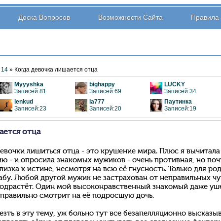
Доска Вопросов
Возможности Сайта
Правила
14
» Когда девочка лишается отца
Myyyshka
bighappy
LUCKY
Записей:81
Записей:69
Записей:34
lenkud
la777
Паутинка
Записей:23
Записей:20
Записей:19
ается отца
евочки лишиться отца - это крушение мира. Плюс я вычитала
ю - и опросила знакомых мужиков - очень противная, но почт
лизка к истине, несмотря на всю её гнусность. Только для род
абу. Любой другой мужик не застрахован от неправильных чув
подрастёт. Один мой высоконравственный знакомый даже уше
еправильно смотрит на её подросшую дочь.
лезть в эту тему, уж больно тут все безапелляционно высказы