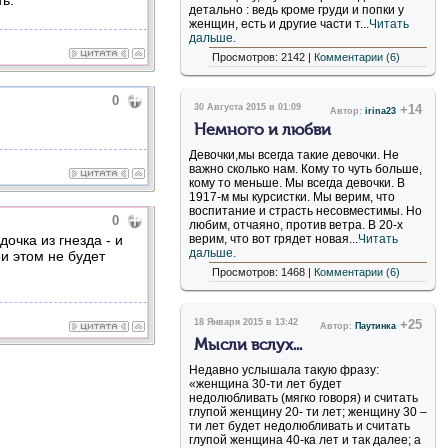
детально : ведь кроме груди и попки у
женщин, есть и другие части т...
Читать
дальше.
Просмотров: 2142 |
Комментарии (6)
0
30 Августа 2015 в 01:09
+14
Автор:
irina23
Немного и любви
Девочки,мы всегда такие девочки. Не
важно сколько нам. Кому то чуть больше,
кому то меньше. Мы всегда девочки. В
1917-м мы курсистки. Мы верим, что
воспитание и страсть несовместимы. Но
0
любим, отчаяно, против ветра. В 20-х
дочка из гнезда - и
верим, что вот грядет новая...
Читать
дальше.
и этом не будет
Просмотров: 1468 |
Комментарии (6)
18 Января 2015 в 13:42
+25
Автор:
Паутинка
Мысли вслух...
Недавно услышала такую фразу:
«женщина 30-ти лет будет
недолюбливать (мягко говоря) и считать
глупой женщину 20- ти лет; женщину 30 –
ти лет будет недолюбливать и считать
глупой женщина 40-ка лет и так далее; а