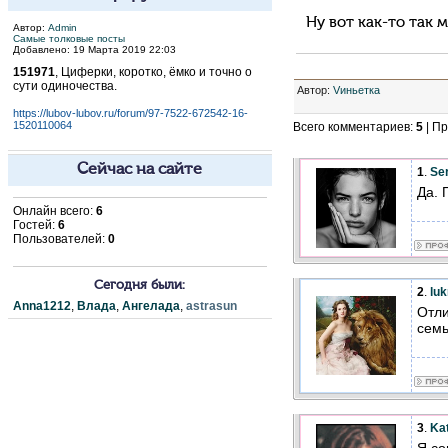
Ну вот как-то так м
Автор:
Admin
Самые толковые посты
Добавлено: 19 Марта 2019 22:03
151971
, Циферки, коротко, ёмко и точно о
сути одиночества.
Автор
:
Vиньетка
https://lubov-lubov.ru/forum/97-7522-672542-16-
1520110064
Всего комментариев
:
5
|
Пр
Сейчас на сайте
1
.
Se
Да. 
Онлайн всего:
6
Гостей:
6
Пользователей:
0
Сегодня были:
2
.
luk
Anna1212
,
Влада
,
Ангелада
,
astrasun
Отли
семь
3
.
Kat
Я со