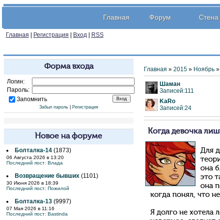
Главная
Форум
Стена
Главная
|
Регистрация
|
Вход
|
RSS
Форма входа
Главная
»
2015
»
Ноябрь
»
Логин:
Шаман
Пароль:
Записей:111
Запомнить
KaRo
Забыл пароль
|
Регистрация
Записей:24
Когда девочка лиш
Новое на форуме
Болталка-14
(1873)
Для д
06 Августа 2026 в 13:20
теори
Последний пост:
Влада
она б
Возвращение бывших
(1101)
это т
30 Июня 2026 в 18:39
она 
Последний пост:
Пожилой
когда понял, что н
Болталка-13
(9997)
07 Мая 2026 в 11:16
Я долго не хотела 
Последний пост:
Bastinda