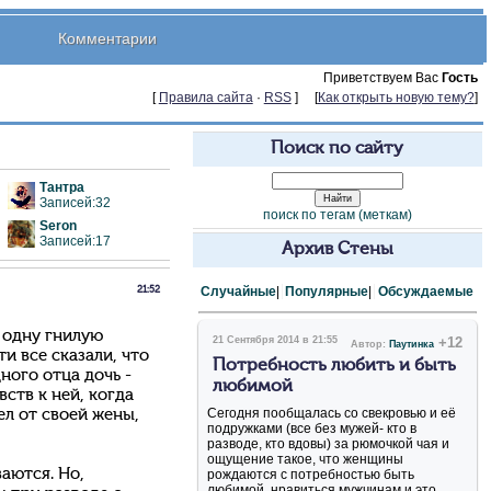
Комментарии
Приветствуем Вас
Гость
[
Правила сайта
·
RSS
] [
Как открыть новую тему?
]
Поиск по сайту
Тантра
Записей:32
поиск по тегам (меткам)
Seron
Записей:17
Архив Стены
Случайные
|
Популярные
|
Обсуждаемые
21:52
 одну гнилую
21 Сентября 2014 в 21:55
+12
Автор:
Паутинка
и все сказали, что
Потребность любить и быть
ного отца дочь -
любимой
ств к ней, когда
Сегодня пообщалась со свекровью и её
л от своей жены,
подружками (все без мужей- кто в
разводе, кто вдовы) за рюмочкой чая и
ощущение такое, что женщины
ваются. Но,
рождаются с потребностью быть
любимой, нравиться мужчинам и это