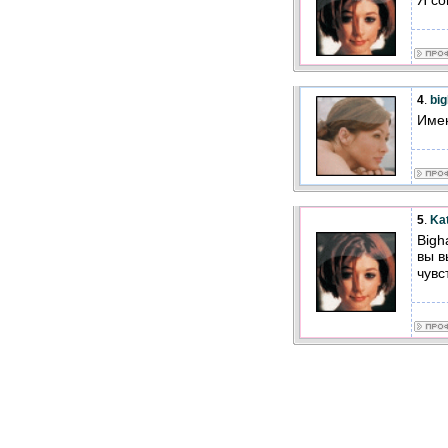
4
.
bi
Имен
5
.
Kat
Bigh
вы в
чувс