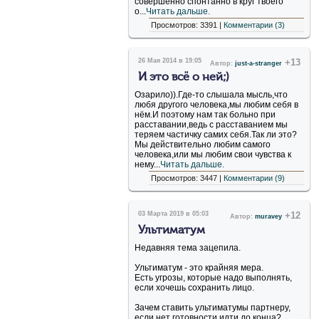
совершенно спонтанно в круг твоего
о...
Читать дальше.
Просмотров: 3391 |
Комментарии (3)
26 Мая 2014 в 19:05
+13
Автор:
just-a-stranger
И это всё о ней;)
Озарило)).Где-то слышала мысль,что
любя другого человека,мы любим себя в
нём.И поэтому нам так больно при
расставании,ведь с расставанием мы
теряем частичку самих себя.Так ли это?
Мы действительно любим самого
человека,или мы любим свои чувства к
нему...
Читать дальше.
Просмотров: 3447 |
Комментарии (9)
03 Марта 2019 в 05:03
+12
Автор:
muravey
Ультиматум
Недавняя тема зацепила.
Ультиматум - это крайняя мера.
Есть угрозы, которые надо выполнять,
если хочешь сохранить лицо.
Зачем ставить ультиматумы партнеру,
если нет готовности идти до конца?