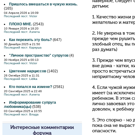
наверное, следует 
Пришлось вмешаться в чужую жизнь.
детьми:
(165)
04 Апреля 2026 в 16:09
Последний пост:
Victor
1. Качество жизни 
желательно и мате
ПЛОХО МНЕ.
(2543)
10 Января 2026 в 18:20
Последний пост:
Аэлита
2. Не уверена в то
прежде чем рушить 
Как пережить эту боль?
(647)
злобный отец, вы по
30 Декабря 2025 в 21:50
Последний пост:
Каркуша
раз думать)
"Личное пространство" супругов
(4)
30 Ноября 2025 в 00:13
3. Прежде чем впус
Последний пост:
Victor
вне дома - катки, к
Цветение нарциссов
(1402)
просто встречатьс
26 Октября 2025 в 11:31
неприятному челове
Последний пост:
Lidika
Кто попался на измене?
(2581)
4. Если чужой мужи
20 Сентября 2025 в 22:46
имеет (за исключе
Последний пост:
Аэлита
ребенком. В этом с
Информирование супруга
лично завоевал это
любовника(цы)
(538)
доволен, к ребёнку
03 Сентября 2025 в 10:55
Последний пост:
Влада
5. Это спорно - но 
пока она не выраст
Интересные комментарии
опасности.
форума