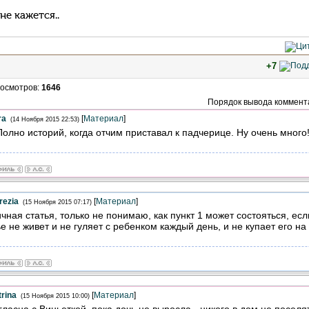
не кажется..
+7
осмотров
:
1646
Порядок вывода коммент
ra
[
Материал
]
(14 Ноября 2015 22:53)
Полно историй, когда отчим приставал к падчерице. Ну очень много!
rezia
[
Материал
]
(15 Ноября 2015 07:17)
чная статья, только не понимаю, как пункт 1 может состояться, ес
е не живет и не гуляет с ребенком каждый день, и не купает его на
rina
[
Материал
]
(15 Ноября 2015 10:00)
гласна с Виньеткой, пока дочь не выросла - никого в дом не поселя