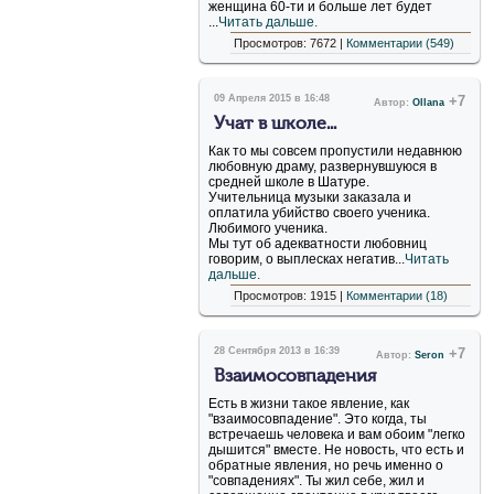
женщина 60-ти и больше лет будет
...
Читать дальше.
Просмотров: 7672 |
Комментарии (549)
09 Апреля 2015 в 16:48
+7
Автор:
Ollana
Учат в школе...
Как то мы совсем пропустили недавнюю
любовную драму, развернувшуюся в
средней школе в Шатуре.
Учительница музыки заказала и
оплатила убийство своего ученика.
Любимого ученика.
Мы тут об адекватности любовниц
говорим, о выплесках негатив...
Читать
дальше.
Просмотров: 1915 |
Комментарии (18)
28 Сентября 2013 в 16:39
+7
Автор:
Seron
Взаимосовпадения
Есть в жизни такое явление, как
"взаимосовпадение". Это когда, ты
встречаешь человека и вам обоим "легко
дышится" вместе. Не новость, что есть и
обратные явления, но речь именно о
"совпадениях". Ты жил себе, жил и