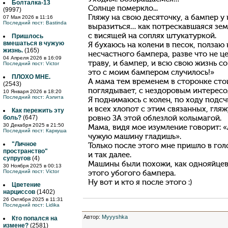
Болталка-13
Солнце померкло...
(9997)
Гляжу на свою десяточку, а бампер у
07 Мая 2026 в 11:16
Последний пост:
Bastinda
выразиться… как потрескавшаяся земл
с висящей на соплях штукатуркой.
Пришлось
вмешаться в чужую
Я бухаюсь на колени в песок, ползаю 
жизнь.
(165)
несчастного бампера, разве что не ц
04 Апреля 2026 в 16:09
траву, и бампер, и всю свою жизнь с
Последний пост:
Victor
это с моим бампером случилось!»
ПЛОХО МНЕ.
А мама тем временем в сторонке сто
(2543)
поглядывает, с нездоровым интересом
10 Января 2026 в 18:20
Последний пост:
Аэлита
Я поднимаюсь с колен, по ходу подс
и всех хлопот с этим связанных, гля
Как пережить эту
боль?
(647)
ровно ЗА этой облезлой колымагой.
30 Декабря 2025 в 21:50
Мама, видя мое изумление говорит: «
Последний пост:
Каркуша
чужую машину гладишь».
"Личное
Только после этого мне пришло в гол
пространство"
и так далее.
супругов
(4)
Машины были похожи, как однояйцев
30 Ноября 2025 в 00:13
Последний пост:
Victor
этого убогого бампера.
Ну вот и кто я после этого :)
Цветение
нарциссов
(1402)
26 Октября 2025 в 11:31
Последний пост:
Lidika
Автор
:
Myyyshka
Кто попался на
измене?
(2581)