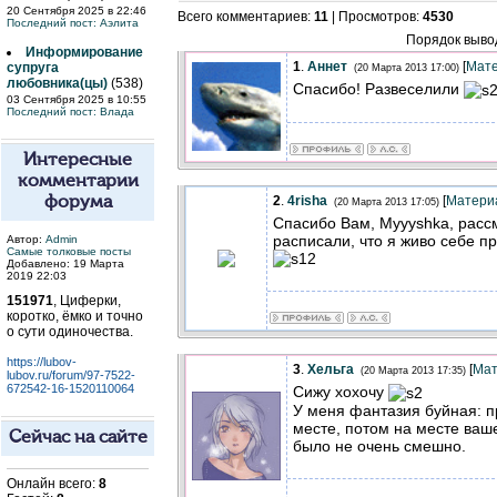
20 Сентября 2025 в 22:46
Всего комментариев
:
11
|
Просмотров
:
4530
Последний пост:
Аэлита
Порядок выво
Информирование
1
.
Аннет
[
Мат
супруга
(20 Марта 2013 17:00)
любовника(цы)
(538)
Спасибо! Развеселили
03 Сентября 2025 в 10:55
Последний пост:
Влада
Интересные
комментарии
2
.
4risha
[
Матери
форума
(20 Марта 2013 17:05)
Спасибо Вам, Myyyshka, расс
расписали, что я живо себе п
Автор:
Admin
Самые толковые посты
Добавлено: 19 Марта
2019 22:03
151971
, Циферки,
коротко, ёмко и точно
о сути одиночества.
https://lubov-
3
.
Хельга
[
Мат
(20 Марта 2013 17:35)
lubov.ru/forum/97-7522-
672542-16-1520110064
Сижу хохочу
У меня фантазия буйная: 
месте, потом на месте ваш
Сейчас на сайте
было не очень смешно.
Онлайн всего:
8