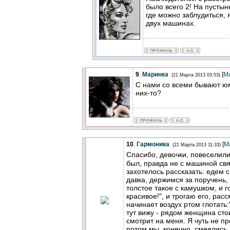
было всего 2! На пустын
где можно заблудиться, 
двух машинах.
9
.
Маринка
[
М
(21 Марта 2013 03:53)
С нами со всеми бывают юм
них-то?
10
.
Гармоника
[
М
(21 Марта 2013 11:33)
Спасибо, девочки, повеселил
был, правда не с машиной связ
захотелось рассказать: едем с
давка, держимся за поручень, 
толстое такое с камушком, и г
красивое!", и трогаю его, рас
начинает воздух ртом глотать:
тут вижу - рядом женщина сто
смотрит на меня. Я чуть не пр
потом мы, конечно, смеялись