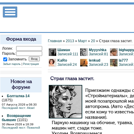
Форма входа
Главная
»
2013
»
Март
»
20
» Страх глаза застит.
Логин:
Шаман
Myyyshka
bighapp
Пароль:
Записей:111
Записей:81
Записей
Запомнить
KaRo
lenkud
la777
Забыл пароль
|
Регистрация
Записей:24
Записей:23
Записей
Страх глаза застит.
Новое на
форуме
Приезжаем однажды с
«Стройматериалы», де
Болталка-14
(1875)
моей позапрошлой ма
07 Августа 2026 в 08:30
автопрома. (Авто «Де
Последний пост:
Aksel
если кому то известн
Возвращение
названия).
бывших
(1101)
Паркую машинку на обочине, травка,
30 Июня 2026 в 18:39
Последний пост:
Пожилой
машин нет, сзади тоже.
Уходим. Возвращаемся…