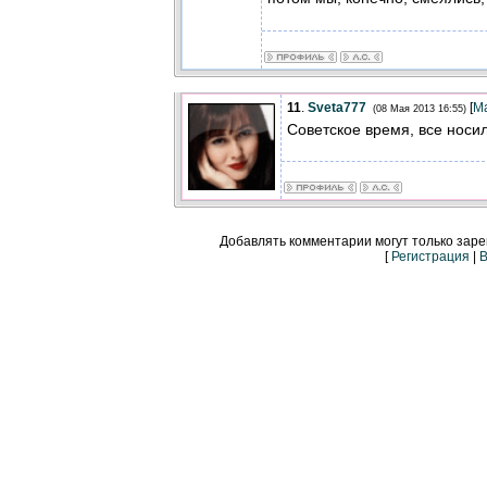
11
.
Sveta777
[
М
(08 Мая 2013 16:55)
Советское время, все носи
Добавлять комментарии могут только зар
[
Регистрация
|
В