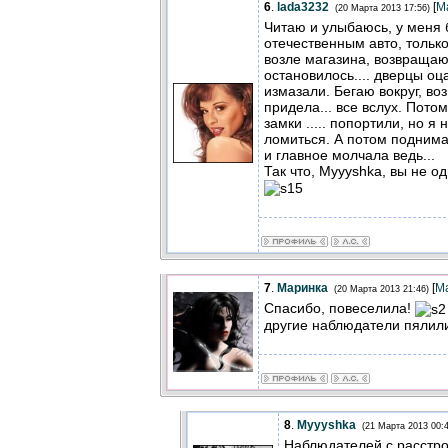
6
.
lada3232
[
М
(20 Марта 2013 17:56)
Читаю и улыбаюсь, у меня 
отечественным авто, только
возле магазина, возвращаю
остановилось.... дверцы о
измазали. Бегаю вокруг, в
придела... все вслух. Пото
замки ..... попортили, но 
ломиться. А потом поднима
и главное молчала ведь...
Так что, Myyyshka, вы не одн
7
.
Маринка
[
М
(20 Марта 2013 21:46)
Спасибо, повеселила!
другие наблюдатели пялили
8
.
Myyyshka
(21 Марта 2013 00:4
Наблюдателей с расстро